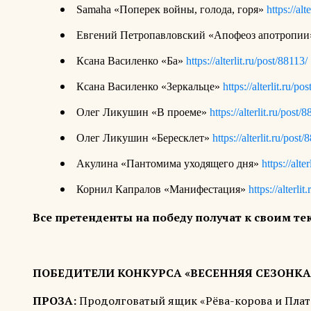
Samaha
«Поперек войны, голода, горя»
https://alt
Евгений Петропавловский «Апофеоз апотропи
Ксана Василенко «Ба»
https://alterlit.ru/post/88113/
Ксана Василенко «Зеркальце»
https://alterlit.ru/po
Олег Ликушин «В проеме»
https://alterlit.ru/post/
Олег Ликушин «Бересклет»
https://alterlit.ru/post/
Акулина «Пантомима уходящего дня»
https://alte
Корнил Капралов «Манифестация»
https://alterli
Все претенденты на победу получат к своим те
ПОБЕДИТЕЛИ КОНКУРСА «ВЕСЕННЯЯ СЕЗОНКА»
ПРОЗА:
Продолговатый ящик «Рёва-корова и Пла