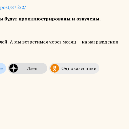
u/post/87522/
сты будут проиллюстрированы и озвучены.
лей! А мы встретимся через месяц — на награждении