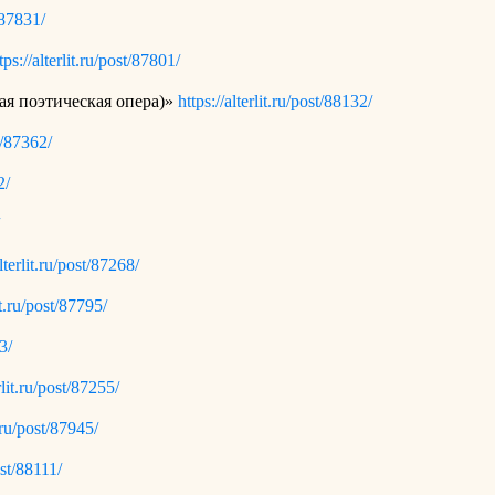
t/87831/
tps://alterlit.ru/post/87801/
ая поэтическая опера)»
https://alterlit.ru/post/88132/
st/87362/
2/
alterlit.ru/post/87268/
lit.ru/post/87795/
3/
erlit.ru/post/87255/
t.ru/post/87945/
ost/88111/