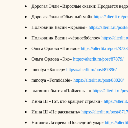
Дорогая Элли «Взрослые сказки: Продается нед
Дорогая Элли «Обычный май»
https://alterlit.ru/p
Полковник Васин «Крылья»
https://alterlit.ru/post
Полковник Васин «чёрное&белое»
https://alterlit
Ольга Орлова «Письмо»
https://alterlit.ru/post/8733
Ольга Орлова «Эхо»
https://alterlit.ru/post/87879/
mmotya
«Блогер»
https://alterlit.ru/post/87896/
mmotya «Formidable»
https://alterlit.ru/post/88020/
рытвины бытия «Поймешь…»
https://alterlit.ru/p
Инна Ш «Тот, кто вращает стрелки»
https://alterl
Инна Ш «Не рассказать»
https://alterlit.ru/post/871
Наталия Лазарева «Последний удар»
https://alterl