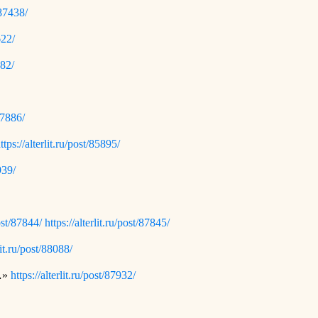
/87438/
622/
582/
/87886/
ttps://alterlit.ru/post/85895/
939/
post/87844/
https://alterlit.ru/post/87845/
lit.ru/post/88088/
…»
https://alterlit.ru/post/87932/