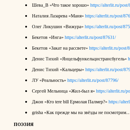
Шева_В «Что такое хорошо»
https://alterlit.ru/post
Наталия Лазарева «Маня»
https://alterlit.ru/post/87
Олег Ликушин «Вижура»
https://alterlit.ru/post/87
Бекетов «Инга»
https://alterlit.ru/post/87631/
Бекетов «Закат на рассвете»
https://alterlit.ru/post
Денис Тихий «Янцельфункельцистрансбугель»
h
Денис Тихий «Кальцеры»
https://alterlit.ru/post/87
ЛУ «Реальность»
https://alterlit.ru/post/87796/
Сергей Мельница «Жил-был я»
https://alterlit.ru/
Джон «Кто tere bill Ермолая Палмер?»
https://alter
grisha «Как прежде мы на звёзды не посмотрим
ПОЭЗИЯ