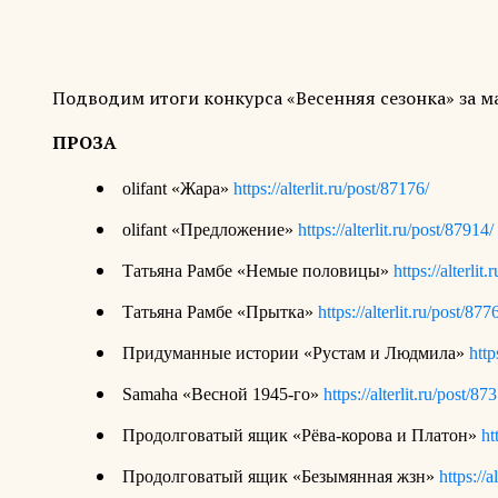
Подводим итоги конкурса «Весенняя сезонка» за м
ПРОЗА
olifant
«Жара»
https
://
alterlit
.
ru
/
post
/87176/
olifant
«Предложение»
https://alterlit.ru/post/87914/
Татьяна Рамбе «Немые половицы»
https://alterlit
Татьяна Рамбе «Прытка»
https://alterlit.ru/post/877
Придуманные истории «Рустам и Людмила»
http
Samaha «Весной 1945-го»
https://alterlit.ru/post/87
Продолговатый ящик «Рёва-корова и Платон»
ht
Продолговатый ящик «Безымянная жзн»
https://a