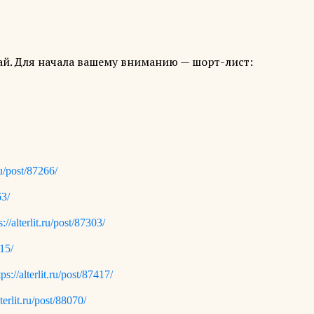
ай. Для начала вашему вниманию — шорт-лист:
.ru/post/87266/
63/
s://alterlit.ru/post/87303/
315/
tps://alterlit.ru/post/87417/
lterlit.ru/post/88070/