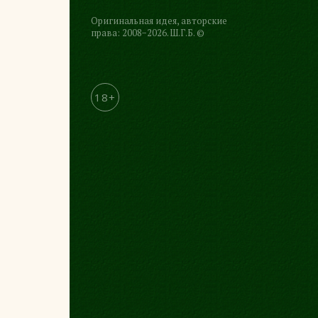
Оригинальная идея, авторские
права: 2008−2026. Ш.Г.Б. ©
18+