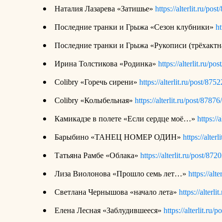
Наталия Лазарева «Затишье»
https://alterlit.ru/pos
Последние транки и Грыжа «Сезон клубники»
ht
Последние транки и Грыжа «Рукописи (трёхактн
Ирина Толстикова «Родинка»
https://alterlit.ru/po
Colibry
«Горечь сирени»
https://alterlit.ru/post/8752
Colibry
«Колыбельная»
https://alterlit.ru/post/87876/
Камикадзе в полете «Если сердце моё…»
https://
Барыбино «ТАНЕЦ НОМЕР ОДИН»
https://alter
Татьяна Рамбе «Облака»
https://alterlit.ru/post/8720
Лиза Виолонова «Прошло семь лет…»
https://alt
Светлана Чернышова «начало лета»
https://alterli
Елена Лесная «Заблудившееся»
https://alterlit.ru/p