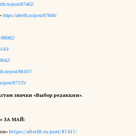
erlit.ru/post/87462/
и»
https://alterlit.ru/post/87840/
st/88082/
88143/
88042/
rlit.ru/post/88107/
t.ru/post/87335/
кстам значки «Выбор редакции».
 ЗА МАЙ:
тон»
https://alterlit.ru/post/87417/