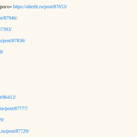
орого»
https://alterlit.ru/post/87653/
ost/87946/
/87393/
.ru/post/87836/
9/
ost/86412/
it.ru/post/87777/
79/
it.ru/post/87729/