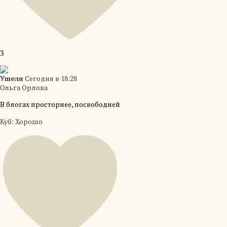
3
Ушеля
Сегодня в 18:28
Ольга Орлова
В блогах просторнее, посвободней
Куб: Хорошо