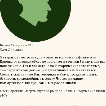
Котик
Сегодня в 18:50
Олег Ликушин
Я стараюсь смотреть культурное, исторические фильмы из
Европы от которых сблев не наступает в течении 5 минут, как раз
пока ужинаю. Так и досматриваю. Исторические если годные,
тем берут что там декорации аутентичные, так мне кажется.
Сюжеты жизненные. Как говорили в Риме, праздные руки к
бедности, трудолюбивые к успеху. Что все римляне и
коммунисты были трансами, мы уже слышали.
Олег Барский: Смерть скупого рыцаря. Глава 1. Творческие люди
(4/7)