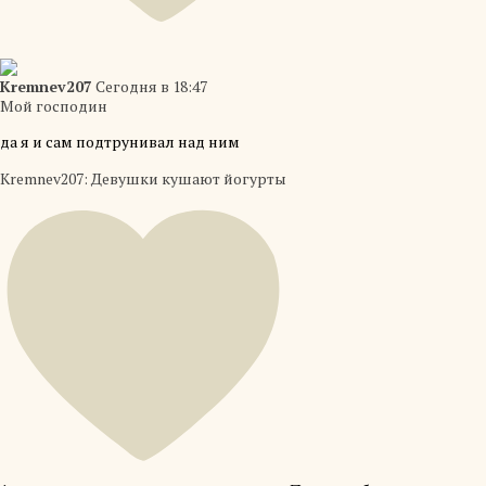
Kremnev207
Сегодня в 18:47
Мой господин
да я и сам подтрунивал над ним
Kremnev207: Девушки кушают йогурты