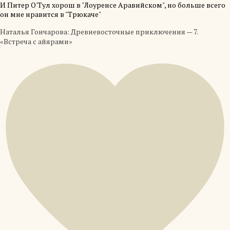
И Питер О'Тул хорош в "Лоуренсе Аравийском", но больше всего
он мне нравится в "Трюкаче"
Наталья Гончарова: Древневосточные приключения — 7.
«Встреча с айярами»