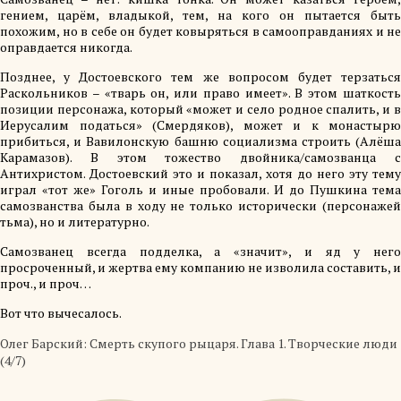
гением, царём, владыкой, тем, на кого он пытается быть
похожим, но в себе он будет ковыряться в самооправданиях и не
оправдается никогда.
Позднее, у Достоевского тем же вопросом будет терзаться
Раскольников – «тварь он, или право имеет». В этом шаткость
позиции персонажа, который «может и село родное спалить, и в
Иерусалим податься» (Смердяков), может и к монастырю
прибиться, и Вавилонскую башню социализма строить (Алёша
Карамазов). В этом тожество двойника/самозванца с
Антихристом. Достоевский это и показал, хотя до него эту тему
играл «тот же» Гоголь и иные пробовали. И до Пушкина тема
самозванства была в ходу не только исторически (персонажей
тьма), но и литературно.
Самозванец всегда подделка, а «значит», и яд у него
просроченный, и жертва ему компанию не изволила составить, и
проч., и проч…
Вот что вычесалось.
Олег Барский: Смерть скупого рыцаря. Глава 1. Творческие люди
(4/7)