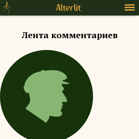
Лента комментариев