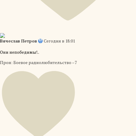
Вячеслав Петров
Сегодня в 18:01
Они непобедимы!..
Прон: Боевое радиолюбительство –7