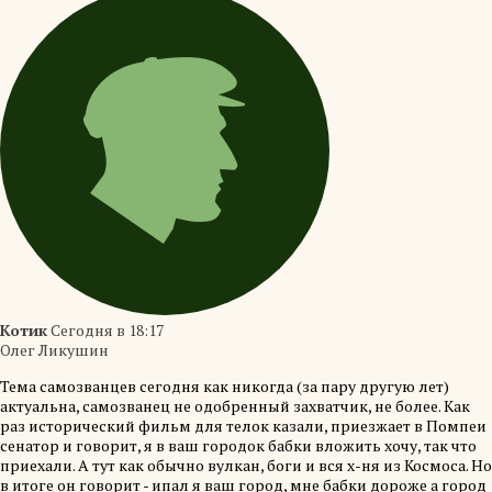
Котик
Сегодня в 18:17
Олег Ликушин
Тема самозванцев сегодня как никогда (за пару другую лет)
актуальна, самозванец не одобренный захватчик, не более. Как
раз исторический фильм для телок казали, приезжает в Помпеи
сенатор и говорит, я в ваш городок бабки вложить хочу, так что
приехали. А тут как обычно вулкан, боги и вся х-ня из Космоса. Но
в итоге он говорит - ипал я ваш город, мне бабки дороже а город