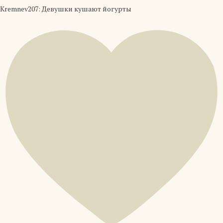
Kremnev207: Девушки кушают йогурты