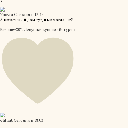
1
Ушеля
Сегодня в 18:14
А может твой дом тут, в мимоглагне?
Kremnev207: Девушки кушают йогурты
olifant
Сегодня в 18:03