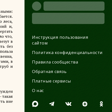
ьными:
ается.
 леса,
ний и,
вергать
ло что,
Инструкция пользования
везут в
сайтом
ть без
польза
Политика конфиденциальности
твенна,
гами, в
Правила сообщества
труб и
Обратная связь
Платные сервисы
О нас
нужден
– такая
сть вне