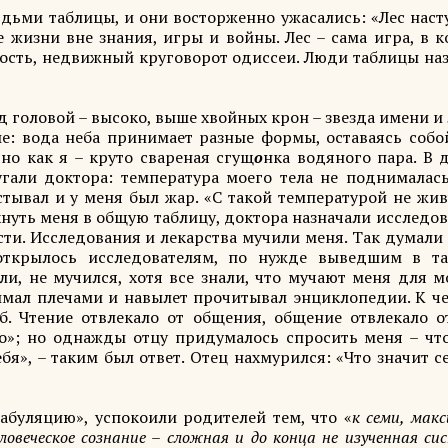
дьми таблицы, и они восторженно ужасались: «Лес наст
 жизни вне знания, игры и войны. Лес – сама игра, в к
ность, недвижный круговорот одиссеи. Люди таблицы на
 головой – высоко, выше хвойных крон – звезда имени и 
ые: вода неба принимает разные формы, оставаясь собо
чно как я – круто свареная сгущ
о
нка водяного пара. В 
угали доктора: температура моего тела не поднималас
стывал и у меня был жар. «С такой температурой не жив
нуть меня в общую таблицу, доктора назначали исследо
ти. Исследования и лекарства мучили меня. Так думали 
открылось исследователям, по нужде выведшим в та
ли, не мучился, хотя все знали, что мучают меня для м
жимал плечами и навылет прочитывал энциклопедии. К ч
б. Чтение отвлекало от общения, общение отвлекало от
о»; но однажды отцу придумалось спросить меня – что
я», – таким был ответ. Отец нахмурился: «Что значит с
буляцию», успокоили родителей тем, что «
к семи, мак
ловеческое сознание – сложная и до конца не изученная си