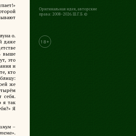
упает!»
Оригинальная идея, авторские
оторой
права: 2008−2026. Ш.Г.Б. ©
зывают
луна о.
й даже
18+
детстве
ь выше
ут, это
вания и
те, кто
блицу:
оей же
етырём
 себя.
 я так
ебя?» Я
симум –
стема
».