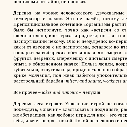
ценниками ни тайно, ни напоказ.
Деревья, на уровне человеческого, двуохватные
«император с нами». Это не намёк, потому ле
Препозициональное сочетание «организмы растит
было бы исторгнуто, точно как «встречи со с
следовательно, вне страха и радости; он – и то и
паспортизации некому. Оно и немудрено: во-первы
как и от авторов с их паспортами, осталось; во-
зоопарки занзибарских обезьянок и до смерти з
фруктов незрелых, вперемешку с листьями смерте
опыта в обновлённом значке! Польза людей, возр
губительна, отпугивающа, вроде печального образ
крике молчания, под жвак набитом упокоительн
расстрельный барабан:
misery and shame, weakness a
Всё прочее –
jokes and rumours
–
чепухня.
Деревья леса играют. Увлечение игрой не согл
побеждать, а значит – властвовать и подчинять, ра
же абстракция, как любовь; игра для них – это уве
себя, иначе говоря – покой. Покой неспешного и н