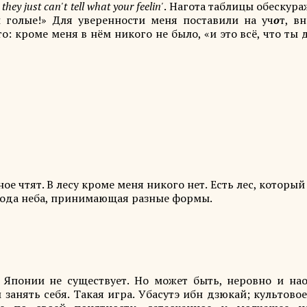
 they just can't tell what your feelin'
. Нагота таблицы обескур
 голые!» Для уверенности меня поставили на уч
о
т, в
о: кроме меня в нём никого не было, «и это всё, что ты
е чтят. В лесу кроме меня никого нет. Есть лес, который 
 вода неба, принимающая разные формы.
 Японии не существует. Но может быть, неровно и нао
занять себя. Такая игра. Убасутэ ибн дзюкай; культово