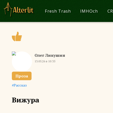
Fresh Trash
IMHOch
CR
Олег Ликушин
13.05.26 в 10:35
Проза
Рассказ
Вижура