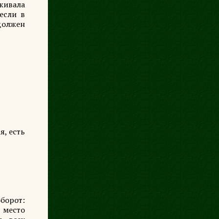
аживала
несли в
 должен
я, есть
борот:
е место