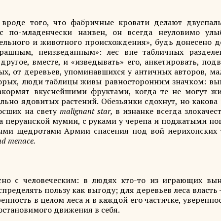
, вроде того, что фабричные кровати делают двуспал
с по-младенчески наивен, он всегда неуловимо улыб
ельного и животного происхождения», будь донесено до
трашным, неизведанным»: лес вне табличных разделе
 другое, вместе, и «изведывать» его, анкетировать, под
х, от деревьев, упоминавшихся у античных авторов, ма
вторых, люди таблицы живы равносторонним значком: вы
акормят вкуснейшими фруктами, когда те не могут жи
льно ядовитых растений. Обезьянки сдохнут, но какова 
осших на свету
malignant star,
в изнанке всегда злокачес
а перуанской мумии, с руками у черепа и поджатыми но
ыми щедротами Армии спасения под вой иерихонских 
nd menace.
асно с человеческим: в людях кто-то из играющих вы
спределять пользу как выгоду; для деревьев леса власть 
ренность в целом леса и в каждой его частичке, уверенно
еостановимого движения в себя.