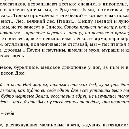
олосатиков, всхрапывают вестью: спешим, в дикополье, 
я о колени упрямыми, твёрдыми лбами, помигивая су
сак… Только промолчал – где белки? – вот же, язык пока
– енот… Лес, великий лес. Птицы… Между звездой и лун
мы, не то занесут в Список.
Сорока пляшет на ветру, как 
ановиться – врастут деревья в птицу, по веточке в крыло
 всё сросшееся, всё – невыносимая лёгкость ярма; пара вор
, оглядывая, подмигивая: не отставай, мы – ты; птичья
цы, дрозды… Пауки и паутины, шмели и мухи, мураши и 
 тоже здесь.
левое, бурьянное, медовое дикополье у ног, за ним и в
 песок. Дом.
 за день. Над миром, полным стольких бед, луны развёр
олыхала, как будто ей себя одной для всех уставших было ма
к будто мёртвые Земли, восставши вдруг, не изумились тому
день – так, будто бы ему сосед вернул тот долг, что неопла
– себя.
, распахнувших малиновые врата, ждущих взглядами: 