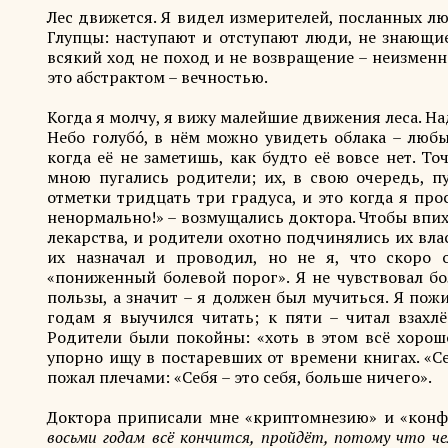
Лес движется. Я видел измерителей, посланных лю
Глупцы: наступают и отступают люди, не знающие
всякий ход не поход и не возвращение – неизмен
это абстрактом – вечностью.
Когда я молчу, я вижу малейшие движения леса. Над
Небо голубó, в нём можно увидеть облака – люб
когда её не заметишь, как будто её вовсе нет. То
мною пугались родители; их, в свою очередь, п
отметки тридцать три градуса, и это когда я про
ненормально!» – возмущались доктора. Чтобы впих
лекарства, и родители охотно подчинялись их влас
их назначал и проводил, но не я, что скоро 
«пониженный болевой порог». Я не чувствовал бо
пользы, а значит – я должен был мучиться. Я по
годам я выучился читать; к пяти – читал взахлё
Родители были покойны: «хоть в этом всё хорош
упорно ищу в постаревших от времени книгах. «Себ
пожал плечами: «Себя – это себя, больше ничего».
Доктора приписали мне «криптомнезию» и «конфа
восьми годам всё кончится, пройдёт, потому что че