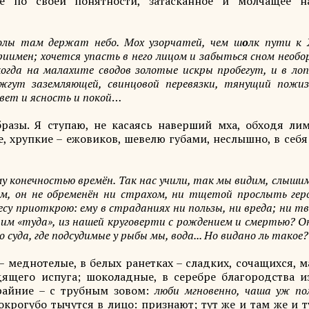
ое по своей понятности, затасканное и молчащее н
волы там держат небо. Мох узорчатей, чем ш
о
лк пути к 
еприимен; хочется упасть в него лицом и забыться сном необ
огда на малахите сводов золотые искры пробегут, и в ло
жгут заземляющей, свинцовой перевязки, тянущий пожиз
свет и ясность и покой
…
бразы. Я ступаю, не касаясь наверший мха, обходя ли
, хрупкие – ежовиков, шевелю губами, неслышно, в себя
 конечностью времён. Так нас учили, так мы видим, слышим
м, он не обременён ни страхом, ни тщетой прослыть гер
у приоткрою: ему в страданиях ни пользы, ни вреда; ни тв
хотим «туда», из нашей круговерти с рождением и смертью? Он
о суда, где подсудимые у рыбы мы, вода... Но видано ль такое?
 меднотелые, в белых ранетках – сладких, сочащихся, 
дящего испуга; шоколадные, в серебре благородства и
райние – с трубным зовом:
люби мгновенно, чаша уж по
крогубо тычутся в лицо: признают; тут же и там же и т