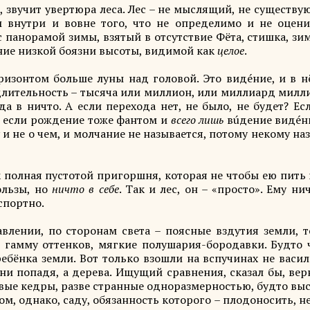
т, звучит увертюра леса. Лес – не мыслящий, не существ
м внутри и вовне того, что не определимо и не оцени
с панорамой зимы, взятый в отсутствие Фёта, стишка, зи
ение низкой боязни высоты, видимой как
целое
.
оризонтом больше луны над головой. Это видéние, и в н
 длительность – тысяча или миллион, или миллиард милл
 в ничто. А если перехода нет, не было, не будет? Ес
о, если рождение тоже фантом и
всего лишь
вúдение видéни
 и не о чем, и молчание не называется, потому некому на
к полная пустотой пригоршня, которая не чтобы ею пить 
ользы, но
ничто в себе
. Так и лес, он – «просто». Ему ни
аспортно.
влении, по сторонам света – поясные вздутия земли, т
 гамму оттенков, мягкие полушария-бородавки. Будто 
ебёнка земли. Вот только взошли на вспучинах не васи
и попадя, а дерева. Ищущий сравнения, сказал бы, вер
новые кедры, разве странные одноразмерностью, будто в
ом, однако, саду, обязанность которого – плодоносить, н