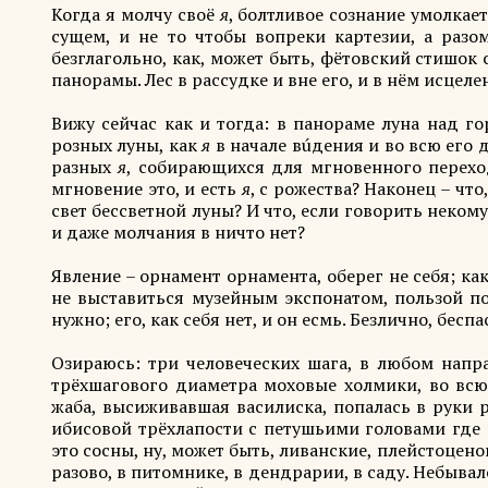
Когда я молчу своё
я
, болтливое сознание умолкае
сущем, и не то чтобы вопреки картезии, а разо
безглагольно, как, может быть, фётовский стишок 
панорамы. Лес в рассудке и вне его, и в нём исцел
Вижу сейчас как и тогда: в панораме луна над г
розных луны, как
я
в начале вúдения и во всю его
разных
я
, собирающихся для мгновенного перехода
мгновение это, и есть
я
, с рожества? Наконец – чт
свет бессветной луны? И что, если говорить некому
и даже молчания в ничто нет?
Явление – орнамент орнамента, оберег не себя; ка
не выставиться музейным экспонатом, пользой п
нужно; его, как себя нет, и он есмь. Безлично, бесп
Озираюсь: три человеческих шага, в любом напра
трёхшагового диаметра моховые холмики, во всю
жаба, высиживавшая василиска, попалась в руки р
ибисовой трёхлапости с петушьими головами где н
это сосны, ну, может быть, ливанские, плейстоце
разово, в питомнике, в дендрарии, в саду. Небывал