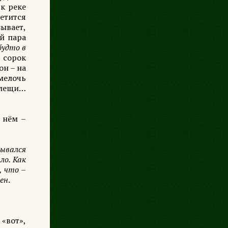
к реке
етится
зывает,
ой пара
будто в
; сорок
он – на
 мелочь
клещи…
 нём –
тывался
ло. Как
, что –
тен
.
«вот»,