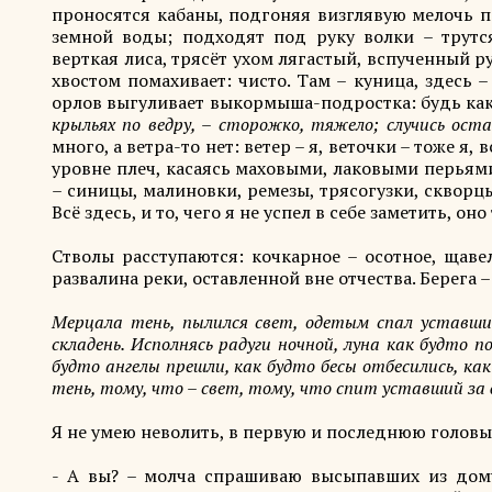
проносятся кабаны, подгоняя визглявую мелочь п
земной воды; подходят под руку волки – трутс
верткая лиса, трясёт ухом лягастый, вспученный ру
хвостом помахивает: чисто. Там – куница, здесь 
орлов выгуливает выкормыша-подростка: будь как 
крыльях по ведру, – сторожко, тяжело; случись ост
много, а ветра-то нет: ветер – я, веточки – тоже я,
уровне плеч, касаясь маховыми, лаковыми перьями
– синицы, малиновки, ремезы, трясогузки, сквор
Всё здесь, и то, чего я не успел в себе заметить, оно
Стволы расступаются: кочкарное – осотное, щаве
развалина реки, оставленной вне отчества. Берега –
Мерцала тень, пылился свет, одетым спал уставший
складень. Исполнясь радуги ночной, луна как будто п
будто ангелы прешли, как будто бесы отбесились, ка
тень, тому, что – свет, тому, что спит уставший за 
Я не умею неволить, в первую и последнюю головы 
- А вы? – молча спрашиваю высыпавших из дому