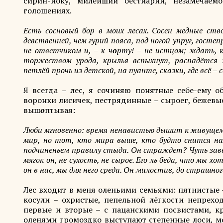
сирин-йоку, милейший бестиарий, незамечаем
голошениях.
Есть сосновый бор в моих лесах. Сосен медные ст
девственней, чем гурий пояса, под ногой упруг, гост
не ответчиком и, – к ч
о
рту! – не истцом; ждать, к
торжеством урода, крылья вспыхнут, распадётся 
петлёй прочь из детской, на пуанте, сказки, где всё – 
Я всегда – лес, я сочиняю понятные себе-ему о
воронки лисичек, пестрядинные – сыроег, бежевые
выш
о
птывая:
Люби мгновенно: время ненавистью дышит к живущему
мир, но тот, кто мира выше, кто будто снится на
подчиненьем правилу стыда. Он страждет? Чуть завес
мягок он, не сухость, не сырое. Его ль беда, что мы 
он в нас, мы для него среда. Он милостив, до страшног
Лес входит в меня оленьими семьями: пятнистые –
косули – охристые, пепельной лёгкости непрехо
первые и вторые – с пацанскими посвистами, к
оленями громоздко выступают степенные лоси, мо