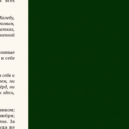
а всех
Халебу,
оримым,
патках,
ненной
монные
 и себе
 себя и
оем, ни
ёрд, ни
 здесь,
манком;
зюбри;
лна
. За
уда же