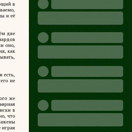
ующий в
ваемо,
мы и её
ём две
иардов
ли оно,
я, как
зывать,
и есть,
чего не
ого же
ч
о
рная
лиски в
но, что
ысажены
е играя