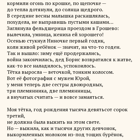
кормили огонь по крошке, по щепочке —
до тепла дотянули, до солнца щедрого.
В середине весны малышка раскашлялась,
похудела, не выправишь пустыми кашами…
Заглянула фельдшерица проездом в Грошево:
вылечила, умница, жениха ей хорошего!
Осенью стукнул Ниночке первый годик,
коли живой ребёнок — значит, на что-то годен.
Так и вышло: зиму ещё продержались,
война закончилась, дед Борис возвратился к жатве,
как-то все наладилось, успокоилось.
Тётка выросла — веточкой, тонким колосом.
Вот её фотография с мужем Юрой,
у меня теперь две сестры двоюродных,
три племянника, две племянницы,
а внучатых считать — и вовсе замаяться.
Моя тётка, год рождения тысяча девятьсот сорок
третий,
не должна была выжить на этом свете.
Но — выжила, как и тысячи других девчонок,
выкормленных молоком из-под тощих бурёнок,