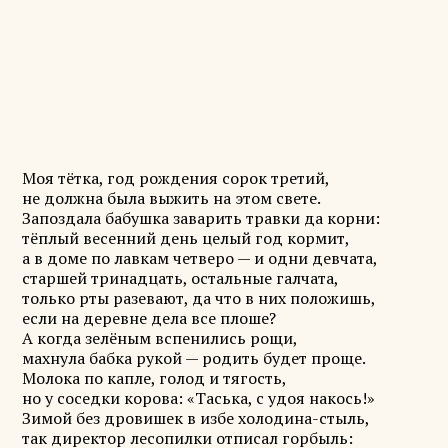
Моя тётка, год рождения сорок третий,
не должна была выжить на этом свете.
Запоздала бабушка заварить травки да корни:
тёплый весенний день целый год кормит,
а в доме по лавкам четверо — и одни девчата,
старшей тринадцать, остальные галчата,
только рты разевают, да что в них положишь,
если на деревне дела все плоше?
А когда зелёным вспенились рощи,
махнула бабка рукой — родить будет проще.
Молока по капле, голод и тягость,
но у соседки корова: «Таська, с удоя накось!»
Зимой без дровишек в избе холодина-стыль,
так директор лесопилки отписал горбыль: