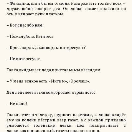
– Женщина, шли бы вы отсюда. Раздражаете только всех, –
дружелюбно говорит дед. Он ловко сажает
колёсико
на
ось, вытирает руки платком.
– Вот спасибо вам!
– Пожалуйста. Катитесь.
– Кроссворды, сканворды интересуют?
– Не интересуют.
Галка окидывает деда пристальным взглядом.
– У меня всякое есть. «Интим», «
Эролаш
».
Дед леденеет взглядом, бросает отрывисто:
– Не надо!
Галка лезет в тележку, шуршит пакетами, и ловко кладёт
ему на колени
пёстрый
веер газет, а с каждой призывно
улыбаются голенькие девки. Дед подпрыгивает с
лавки
как ошпаренный
, газеты падают на пол.