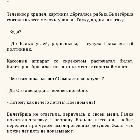
*
Телевизор хрипел, картинка дёргалась рябью. Билетёрша
считала в кассе мелочь, увидела Галку, подняла взгляд.
- Куда?
- До Белых
углей,
родненькая,
—
сунула Галка мятый
полтинник.
Кассовый
аппарат
со
скрежетом
распечатал
билет
,
билетёрша бросила
его
в лоток вместе с горсткой монет.
- Чего там показывают? Самолёт шмякнулся?
- Да. Сто двенадцать человек погибло.
- Потому как нечего летать! Поездом
едь
!
Билетёрша не ответила, вернулась к своей меди. Галка
покатила тележку к перрону. Больше всего она любит
передачи про чудом выздоровевших детушек. Жаль, что
их уже лет пять не показывают.