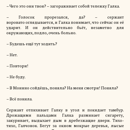
– Чего это они твои? – загораживает собой тележку Галка.
– Голосок прорезался, да? – сержант
воровато
оглядывается, и
Галка понимает, что сейчас он её
ударит. И он действительно бьёт, незаметно для
окружающих, подло, очень больно.
– Будешь ещё
тут
ходить?
– Нет.
– Повтори!
– Не буду.
– В Монино сойдёшь, поняла? На меня смотри! Поняла?
– Всё поняла.
Сержант отпихивает Галку в угол и покидает тамбур.
Дрожащими пальцами Галка разминает сигарету,
закуривает, выдыхает дым в дребезжащие двери. Тихо-
тихо, Галчонок. Бегут за окном мокрые деревья, лысые