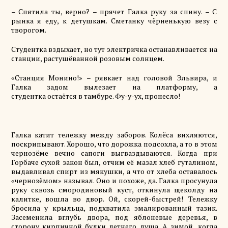
– Спятила ты, верно? – прячет Галка руку за спину. – С
рынка я еду, к детушкам. Сметанку чёрненькую везу с
творогом.
Студентка вздыхает, но
тут
электричка останавливается на
станции,
растушёванной
розовым солнцем.
«Станция Монино!» – рявкает над головой Эльвира, и
Галка задом вылезает на платформу, а
студентка
остаётся
в тамбуре. Фу-у-ух, пронесло!
Галка катит тележку между заборов.
Колёса
вихляются,
поскрипывают. Хорошо, что дорожка подсохла, а то в этом
чернозёме вечно сапоги
выгваздываются
. Когда при
Горбаче сухой закон был, отчим её мазал хлеб гуталином,
выдавливал спирт из
мякушки
, а что от хлеба оставалось
«чернозёмом» называл. Оно
и похоже
, да. Галка просунула
руку сквозь смородиновый куст, откинула щеколду на
калитке, вошла во двор. Ой,
скорей-быстрей
! Тележку
бросила у крыльца, подхватила эмалированный тазик.
Засеменила вглубь двора, под яблоневые
деревья,
в
сторону кирпичной будки летнего
душа
. А зимой, когда