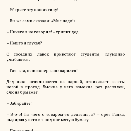
– Уберите эту пошлятину!
– Вы же сами сказали: «Мне надо!»
– Ничего я не говорил! – хрипит дед.
– Нешто я глухая?
С соседних лавок привстают студенты, глумливо
улыбаются:
–
Гля-гля
, пенсионер
зашкварился
!
Дед дико оглядывается на парней, отпихивает газеты
ногой в проход. Лысина у него взмокла, рот распялен,
слюна брызжет.
– Забирайте!
– Э-э-э! Ты чего с товаром-то делаешь, а? –
орёт
Галка,
выдирая у него из-под ног мятую бумагу.
– Пошла вон!