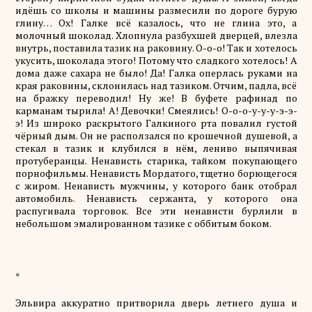
идёшь со школы и машины размесили по дороге бурую
глину… Ох! Галке всё казалось, что не глина это, а
молочный шоколад. Хлопнула разбухшей дверцей, влезла
внутрь, поставила тазик на раковину. О-о-о! Так и хотелось
укусить, шоколада этого! Потому что сладкого хотелось! А
дома даже сахара не было! Да! Галка оперлась руками на
края раковины, склонилась над тазиком. Отчим, падла, всё
на бражку переводил! Ну же! В буфете рафинад по
карманам тырила! А! Девочки! Смеялись!
О-о-о-у-у-у-э-э-
э
! Из широко раскрытого
Галкиного
рта
повалил густой
чёрный
дым
. Он не расползался по крошечной душевой, а
стекал в
тазик
и клубился в
нём
, лениво выпячивая
протуберанцы.
Ненависть
старика, тайком покупающего
порнофильмы.
Ненависть
Мордатого, тщетно борющегося
с жиром.
Ненависть
мужчины, у которого банк отобрал
автомобиль.
Ненависть
сержанта, у которого она
распугивала торговок. Все эти ненависти бурлили в
небольшом эмалированном тазике с оббитым боком.
*
Эльвира аккуратно притворила дверь летнего душа и