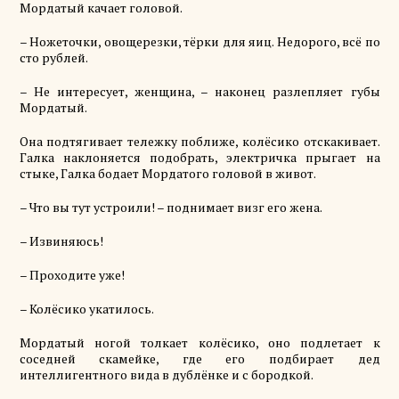
Мордатый качает головой.
– Ножеточки, овощерезки,
тёрки
для яиц. Недорого, всё по
сто рублей.
– Не интересует, женщина, – наконец разлепляет губы
Мордатый.
Она подтягивает тележку поближе,
колёсико
отскакивает.
Галка наклоняется подобрать, электричка прыгает на
стыке,
Галка
бодает Мордатого головой в живот.
– Что вы
тут
устроили! – поднимает визг его жена.
–
Извиняюсь
!
– Проходите уже!
–
Колёсико
укатилось.
Мордатый ногой
толкает
колёсико
, оно подлетает к
соседней скамейке, где его подбирает дед
интеллигентного вида в дублёнке и с бородкой.