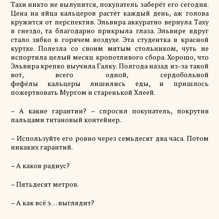
Тахи никто не вылупится, покупатель заберёт его сегодня.
Цена на яйца
кальцеров
растёт каждый
день
, аж голова
кружится от перспектив.
Эльвира
аккуратно вернула Таху
в гнездо, та благодарно прикрыла глаза.
Эльвире
вдруг
стало зябко в горячем воздухе. Эта студентка в красной
куртке. Полезла со своим мятым стольником, чуть не
испортила целый месяц кропотливого сбора. Хорошо, что
Эльвира крепко выучила Галку. Полгода назад из-за такой
вот, всего одной, сердобольной
фефёлы
кальцеры
лишились еды, и пришлось
пожертвовать
Мургом
и старенькой
Хлеей
.
– А какие гарантии? – спросил покупатель, покрутив
пальцами титановый контейнер.
– Используйте его ровно через семьдесят два часа. Потом
никаких гарантий.
– А каков радиус?
– Пятьдесят метров.
– А как всё
э
… выглядит?