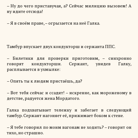
– Ну до чего приставучая, а? Сейчас милицию вызовем!
А
ну
идите отсюда!
– Я в своём праве, – огрызается на неё Галка.
Тамбур впускает двух кондукторш и сержанта ППС.
– Билетики для проверки приготовим, – синхронно
говорят кондукторши. Сержант, увидев Галку,
расплывается в ухмылке:
– Опять ты к людям пристаёшь, да?
– Вот тебя сейчас и ссадят! – искренне, как мороженому в
детстве, радуется жена Мордатого.
Галка подхватывает тележку и забегает в следующий
тамбур. Сержант нагоняет её, прижимает боком к стене.
– Я тебе говорил по моим вагонам не ходить? – говорит он
тихо, но страшно.