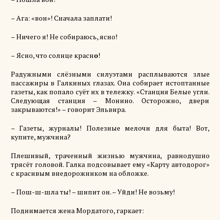
– Ага: «вон»! Сначала заплати!
– Ничего я! Не собираюсь, ясно!
– Ясно, что солнце красн
о
!
Радужными слёзными силуэтами расплываются злые
пассажиры в Галкиных глазах. Она собирает истоптанные
газеты, как попало суёт их в тележку. «Станция Белые угли.
Следующая станция – Монино. Осторожно, двери
закрываются!» – говорит Эльвира.
– Газеты, журналы! Полезные мелочи для быта! Вот,
купите, мужчина?
Плешивый, траченный жизнью мужчина, равнодушно
трясёт головой. Галка подсовывает ему «Карту автодорог»
с красивым внедорожником на обложке.
– Пош-ш-шла ты! – шипит он. – Уйди! Не возьму!
Поднимается жена Мордатого, гаркает: