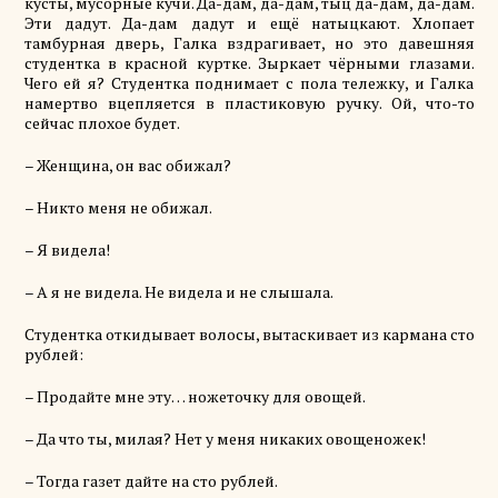
кусты, мусорные кучи.
Да-дам
,
да-дам
,
тыц
да-дам
,
да-дам
.
Эти дадут.
Да-дам
дадут и ещё
натыцкают
. Хлопает
тамбурная дверь,
Галка
вздрагивает, но это давешняя
студентка в красной куртке. Зыркает чёрными глазами.
Чего ей я? Студентка поднимает с пола тележку, и Галка
намертво вцепляется в пластиковую ручку. Ой, что-то
сейчас плохое будет.
– Женщина, он вас обижал?
– Никто меня не обижал.
– Я видела!
– А я не видела. Не видела и не слышала.
Студентка откидывает волосы, вытаскивает из кармана сто
рублей:
– Продайте мне эту… ножеточку для овощей.
– Да что ты, милая? Нет у меня никаких
овощеножек
!
– Тогда газет дайте на сто рублей.