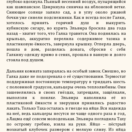
глубоко
вдохнула
. Пьяный весенний воздух, пузырящийся
как шампанское.
Цвиркнула
синичка на яблоневой ветке.
Сияющее солнце залило сад, а в углу
около ржавой
бочки
уже синели подснежники. Как и всегда после Галки,
хотелось принять горячий душ и выкурить
кубинскую
сигару
, но курить
Эльвира
бросила два года
назад – хватит того, что
Галка
травится.
Она
поднялась на
крыльцо, аккуратно перелила содержимое тазика в
пластиковую ёмкость, завернула крышку. Отперла дверь,
вошла в дом, разделась донага, сбросив с себя
Галкину
одежду
прямо в сенях, прошла в ванную и долго
стояла под душем.
Дальняя комната запиралась на особый замок. Смешно, но
Галка даже не подозревала о её существовании. Термостат
поддерживал постоянную температуру в тридцать шесть
с половиной градусов,
кальцеры
очень теплолюбивы. Они
зашевелились в своих гнёздах, затрещали, защёлкали,
выползли к поилке. Эльвира наполнила её из
пластиковой
ёмкости
и зверушки принялись радостно
лакать. Только Таха осталась в гнезде на яйце. Вся надежда
на неё, ведь
кальцеры
несутся не чаще одного раза в год,
а
Лацма
ещё совсем молоденькая.
Эльвира
погладила Таху
по острому гребню, взяла на руки. Яйцо – пёстрый
мохнатый клубочек размером с мелкую сливу. Из яйца