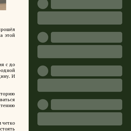
 прошёл
а этой
ия с до
родной
ину. И
сторию
рваться
очтению
м четко
стоять