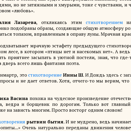
дями, но не затяжными и хмурыми, тоже с чувствами, и 
овом «любовь».
алия Лазарева
, откликаясь этим
стихотворением
на
тонко подобраны образы, создающие общую атмосферу ро
ваться топазом, вправленным в оправу луны. Мрачная кра
подхватывает мрачную эстафету предыдущего стихотворе
м лесе, в котором «птицы нет и насекомых нет». А ведь
ь приятнее засыпать в уютной постели, зная, что где-
а дверь всего лишь фантазия поэта.
онмартр, это
стихотворение
Инны Ш
. И Дождь здесь с за
росы и не дает ответов. Хотя, отчего-то мы верим, что
ика Васина
похожа на чудесное произведение отечеств
а, ведра и борщевик по дорогам. Только вот главный
же на зависть многим. Просто восторг одним словом!
хотворения
рытвин бытия
. И не мудрено, ведь начинае
Пропиты...» Очень натурально переданы движения челове