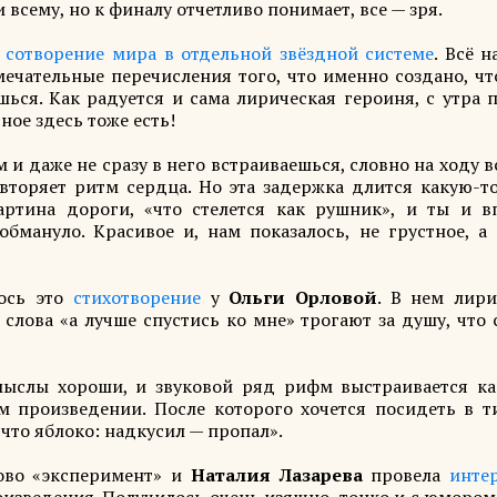
 всему, но к финалу отчетливо понимает, все — зря.
а сотворение мира в отдельной звёздной системе
. Всё н
мечательные перечисления того, что именно создано, ч
ься. Как радуется и сама лирическая героиня, с утра 
ное здесь тоже есть!
и даже не сразу в него встраиваешься, словно на ходу 
овторяет ритм сердца. Но эта задержка длится какую-т
артина дороги, «что стелется как рушник», и ты и в
бмануло. Красивое и, нам показалось, не грустное, а 
лось это
стихотворение
у
Ольги Орловой
. В нем лири
 слова «а лучше спустись ко мне» трогают за душу, что
ыслы хороши, и звуковой ряд рифм выстраивается ка
ом произведении. После которого хочется посидеть в т
 что яблоко: надкусил — пропал».
ово «эксперимент» и
Наталия Лазарева
провела
инте