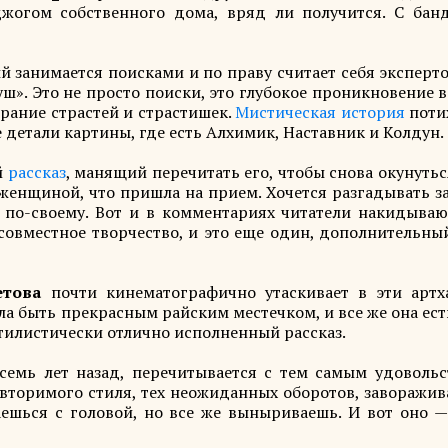
джогом собственного дома, вряд ли получится. С бан
й занимается поисками и по праву считает себя эксперт
уш». Это не просто поиски, это глубокое проникновение 
ирание страстей и страстишек.
Мистическая
история
поти
е детали картины, где есть Алхимик, Наставник и Колдун.
й
рассказ
, манящий перечитать его, чтобы снова окунутьс
женщиной, что пришла на прием. Хочется разгадывать з
и по-своему. Вот и в комментариях читатели накидываю
 совместное творчество, и это еще один, дополнительн
етова
почти кинематографично утаскивает в эти артх
ла быть прекрасным райским местечком, и все же она ест
Стилистически отлично исполненный рассказ.
семь лет назад, перечитывается с тем самым удовольс
овторимого стиля, тех неожиданных оборотов, заворажи
аешься с головой, но все же выныриваешь. И вот оно —