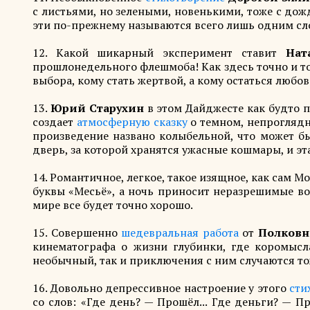
с листьями, но зелеными, новенькими, тоже с дож
эти по-прежнему называются всего лишь одним сл
12. Какой шикарный эксперимент ставит
Нат
прошлонедельного флешмоба! Как здесь точно и 
выбора, кому стать жертвой, а кому остаться любо
13.
Юрий Старухин
в этом Дайджесте как будто 
создает
атмосферную сказку
о темном, непроглядно
произведение названо колыбельной, что может быт
дверь, за которой хранятся ужасные кошмары, и эт
14. Романтичное, легкое, такое изящное, как сам М
буквы «Месьё», а ночь приносит неразрешимые воп
мире все будет точно хорошо.
15. Совершенно
шедевральная работа
от
Полковн
кинематографа о жизни глубинки, где коромысл
необычный, так и приключения с ним случаются то
16. Довольно депрессивное настроение у этого
сти
со слов: «Где день? — Прошёл... Где деньги? — 