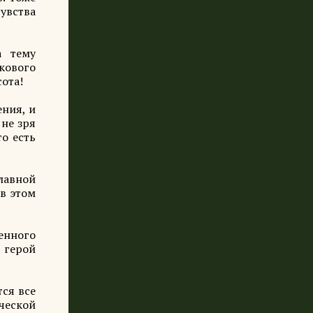
чувства
 тему
кового
сота!
ния, и
 не зря
то есть
главной
 в этом
енного
 герой
тся все
ческой