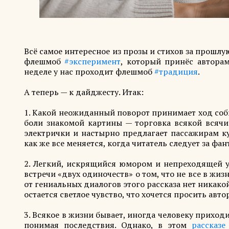
Всё самое интересное из прозы и стихов за прошл
флешмоб
#эксперимент
, который принёс авторам
неделе у нас проходит флешмоб
#традиция
.
А теперь — к дайджесту. Итак:
1. Какой неожиданный поворот принимает ход со
боли знакомой картины — торговка всякой всячи
электрички и настырно предлагает пассажирам к
как же все меняется, когда читатель следует за фа
2. Легкий, искрящийся юмором и непреходящей у
встречи «двух одиночеств» о том, что не все в жиз
от гениальных диалогов этого рассказа нет никако
остается светлое чувство, что хочется просить авто
3. Всякое в жизни бывает, иногда человеку приход
понимая последствия. Однако, в этом
рассказе