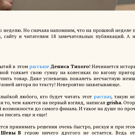
ую неделю. Но сначала напомним, что на прошлой неделе
, сайту и читателям 18 замечательных публикаций. А н
бытий в этом
рассказе
Дениса Тихого
! Начинается истор
ной толкает свою сумку на колесиках по вагону приго
упить товар. Даже успеваешь пожалеть несчастную женщ
нтазией автора по тексту! Невероятно захватывающе.
лыбкой любого, кто будет читать этот
рассказ
, такую и
ни то, чем кажется на первый взгляд, написал
grisha
. Ото
й возможности до самого финала. И такое на душе по пр
ра писать еще и еще!
ится принимать решения очень быстро, рискуя и при это
Шевы_В
герою ничего другого не остается. Ведь от