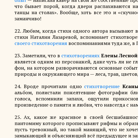
опыт
— написала кавер на свои же собственные пр
что бывает порой, когда двери распахиваются н
танцы на столах». Вообще, хоть все это и «скучн
заманчиво!
22. Любим, когда стихи одного автора вызывают 
стихи Наталии Лазаревой, вспоминает стихотвор
своего стихотворения
воспоминаниями туда же, в П
23. Заметили, что в
стихотворениях
Елены Лесной
является одним из персонажей, даже чуть ли не г
фон, на котором разворачиваются основные событ
природы и окружающего мира — леса, трав, цветов,
24. Вроде прочитали одно
стихотворение
Ксаны
альбом, полистали пожелтевшие фотографии бл
голоса, вспомнили запахи, ощутили прикоснов
произведение о памяти и любви, что навсегда с на
25. Ах, какое же красивое в своей бесшабашно
пантомиму которого прописывают рифмы и образы
пусть тревожный, но такой манящий, что не хочет
замыкающий и объясняющий всё предыдущее и за