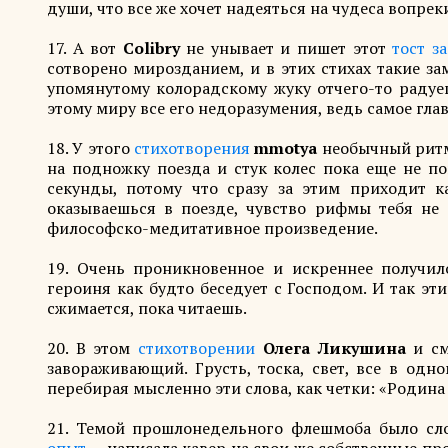
души, что все же хочет надеяться на чудеса вопреки
17. А вот
Colibry
не унывает и пишет этот
тост з
сотворено мирозданием, и в этих стихах такие за
упомянутому колорадскому жуку отчего-то радуеш
этому миру все его недоразумения, ведь самое глав
18. У этого
стихотворения
mmotya
необычный ритм 
на подножку поезда и стук колес пока еще не п
секунды, потому что сразу за этим приходит к
оказываешься в поезде, чувство рифмы тебя не о
философско-медитативное произведение.
19. Очень проникновенное и искреннее получи
героиня как будто беседует с Господом. И так эти
сжимается, пока читаешь.
20. В этом
стихотворении
Олега Ликушина
и см
завораживающий. Грусть, тоска, свет, все в одн
перебирая мысленно эти слова, как четки: «Родина
21. Темой прошлонедельного флешмоба было сл