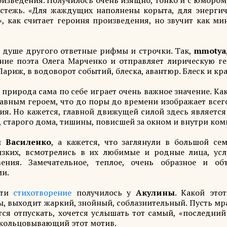
оизведения. Получилось очень изящно, тонко и с юмором
астежь. «Для жаждущих наполнены корыта, для энерги
о», как считает героиня произведения, но звучит как м
в душе другого ответные рифмы и строчки. Так,
mmotya
ение поэта Олега Марченко и отправляет лирическую г
ариж, в водоворот событий, блеска, авантюр. Блеск и кра
природа сама по себе играет очень важное значение. Ка
лавным героем, что до поры до времени изображает все
ия. Но кажется, главной движущей силой здесь является
 старого дома, тишины, повисшей за окном и внутри ком
 Василенко
, а кажется, что заглянули в большой се
изких, всмотрелись в их любимые и родные лица, ус
ения. Замечательное, теплое, очень образное и об
ми.
сти
стихотворение
получилось у
Акулины
. Какой этот
, выходит жаркий, знойный, соблазнительный. Пусть мр
ся отпускать, хочется услышать тот самый, «последний
кольцовывающий этот мотив.