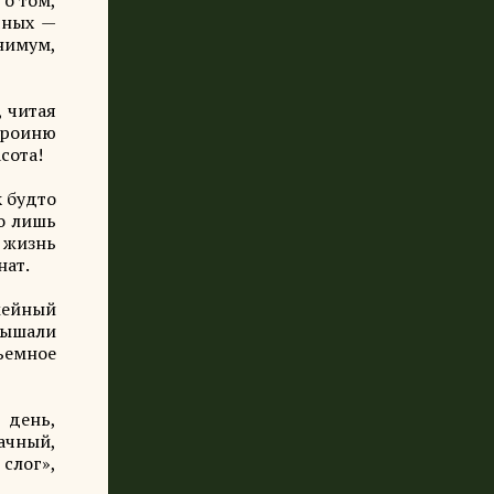
 о том,
чных —
инимум,
, читая
ероиню
сота!
к будто
го лишь
 жизнь
нат.
мейный
лышали
ъемное
 день,
ачный,
 слог»,