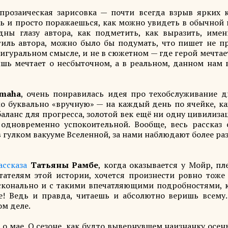
, прозаическая зарисовка — почти всегда взрыв ярких к
ь и просто поражаешься, как можно увидеть в обычной 
ны глазу автора, как подметить, как выразить, имен
тиль автора, можно было бы подумать, что пишет не пр
фигуральном смысле, и не в сюжетном — где герой мечтае
бишь мечтает о несбыточном, а в реальном, данном нам
amaha
, очень понравилась идея про техобслуживание д
мо буквально «вручную» — на каждый день по ячейке, к
аланс для прогресса, золотой век ещё ни одну цивилиза
одновременно успокоительной. Вообще, весь рассказ 
в гулком вакууме Вселенной, за нами наблюдают более р
ассказа
Татьяны Рамбе
, когда оказывается у Мойр, п
тателям этой истории, хочется произнести ровно тоже 
сконально и с такими впечатляющими подробностями, к
! Ведь и правда, читаешь и абсолютно веришь всему.
ом деле.
и
о мае. О сезоне, как будто вывернувшем наизнанку осен