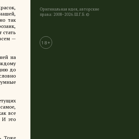
расок,
Оригинальная идея, авторские
нашей,
права: 2008−2026. Ш.Г.Б. ©
но так
озаик,
т стать
 всем —
18+
ней на
аждому
цию до
словно
азумные
летущих
самое,
ак все
 И это
ь. Тоже