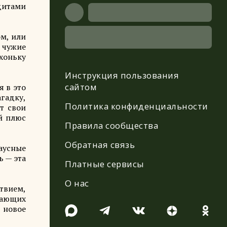
дитами
ом, или
в чужие
хоньку
Инструкция пользования
сайтом
я в это
агадку,
Политика конфиденциальности
т свои
ый плюс
Правила сообщества
Обратная связь
аусные
ь — эта
Платные сервисы
О нас
твием,
вающих
 новое