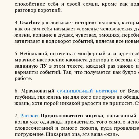
спокойствие себя и своей семьи, кроме как по
разговор короткий.
4.
Usachov
рассказывает историю человека, которы
как он сам себя называет «сомелье человеческих д
жизни, копание в душах, чувствах, эмоциях, переб
затягивает в водоворот событий, вплетая все новы
5. Небольшой, но очень атмосферный и загадочны
мрачное настроение кабинета доктора и беседы с 
заданную
ЛУ
в этом тексте, каждый раз заново 
варианты событий. Так, что получается как будто
работе.
6. Мрачноватый
суицидальный ноктюрн
от
Бек
глубины, где жизнь ни для кого из героев не обеща
жизнь, хотя порой никакой радости не приносит. 
7.
Рассказ
Продолговатого ящика
, написанный 
когда уже однажды причастился того самого неп
словосочетаний и самого сюжета, куда провалив
погружение. Шикарная она, эта ваша «жзн».