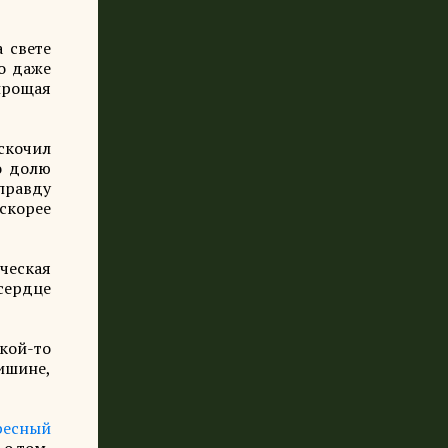
а свете
то даже
прощая
вскочил
о долю
правду
скорее
ческая
 сердце
кой-то
ишине,
ресный