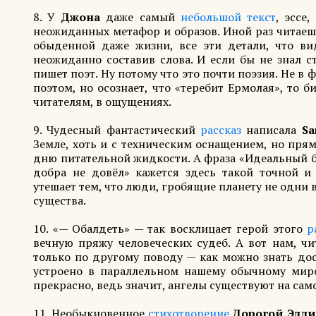
8. У
Джона
даже самый
небольшой текст
, эссе
неожиданных метафор и образов. Иной раз читаеш
обыденной даже жизни, все эти детали, что вид
неожиданно составив слова. И если бы не знал с
пишет поэт. Ну потому что это почти поэзия. Не в 
поэтом, но осознает, что «теребит Ермолая», то 
читателям, в ощущениях.
9. Чудесный фантастический
рассказ
написала
S
Земле, хоть и с техническим оснащением, но пря
дню питательной жидкости. А фраза «Идеальный б
добра не довёл» кажется здесь такой точной и 
утешает тем, что люди, гробящие планету не одни 
существа.
10. «— Обалдеть» — так восклицает герой этого
р
вечную пряжу человеческих судеб. А вот нам, чи
только по другому поводу — как можно знать до
устроено в параллельном нашему обычному мире
прекрасно, ведь значит, ангелы существуют на сам
11. Необыкновенное
стихотворение
Дорогой Элл