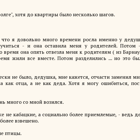
олге", хотя до квартиры было несколько шагов.
 что я довольно много времени росла именно у дедуш
учиться - и она оставила меня у родителей. Потом 
 время она опять отвезла меня к родителям ( из Барнау
емя жили все вместе. Потом разделились ... но это бы
ки не было, дедушка, мне кажется, отчасти заменил мн
а как отца, а не как деда. Хотя я могу ошибиться, по
ень много со мной возился.
же не кабацкие, а социально более приемлемые, - ведь 
более взвешено.
ые птицы.