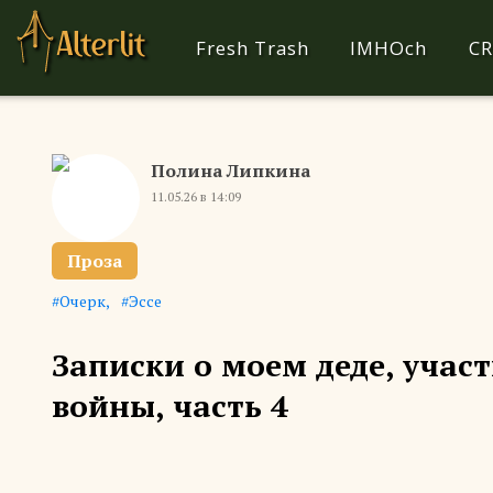
Fresh Trash
IMHOch
CR
Полина Липкина
11.05.26 в 14:09
Проза
Очерк
Эссе
Записки о моем деде, учас
войны, часть 4