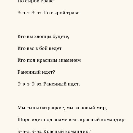
По сырой траве.
Э-э-э. Э-ээ. По сырой траве.
Кто вы хлопцы будете,
Кто вас в бой ведет
Кто под красным знаменем
Раненный идет?
Э-э-э. Э-ээ. Раненный идет.
Мы сыны батрацкие, мы за новый мир,
Щорс идет под знаменем - красный командир.
Э-э-э. Э-ээ. Красный командир."