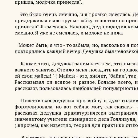
пришла, молочка принесла".
Это было очень смешно, и я громко смеялась. Д
придерживая свою трусы - юбку, и постоянно присе
принесла". Я смеялась. Наконец, дед подходил ко 
смешно. Я уже не смеялась, и молоко не пила.
Может быть, я что - то забыла, но, насколько я по
повторялись каждый вечер. Дедушка был человеко
Кроме того, дедушка занимался тем, что высажи
важного занятия. Стоило меня посадить на горшок,
ей свои майсы! " ( Майсы - это, значит, "байки", т
Рассказывал он всякое и разное. Больше всего, 
рассказов пользовалась наибольшей популярность
Повествовал дедушка про войну в духе голливуд
формулировала, но вот сейчас могу так сказать -
рассказах дедушка драматургически выстраивал
знаменитому учителю сценарного дела Голливуда, х
( впрочем, как известно, теория для практики отню
Возможно, дедушка что - то приукрашивал, что