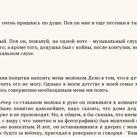
 очень пришлась по душе. Пел он мне и еще песенки в т
й. Пел он, пожалуй, на одной ноте - музыкальный слух
го; а кроме того, дедушка был с войны, после контузии, 
ыкальном слухе.
ли попытки напоить меня молоком. Дело в том, что в де
рпеть его не могу. Однако в моем детстве в моей семье
лось совершенно необходимым меня им поить.
чер со стаканом молока в руке он появлялся в комнате
было понятно дальнейшее, надо сказать, что дома дед
уже и не производят. Но, в общем, я бы сказала, что вне
 с виду ( что заметно и на фотографиях) был мужчиной
но волосатым. И вот, он останавливался в дверях с мо
ак будто за юбочку, приседал в реверансе и говорил - "Ва