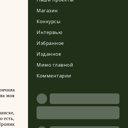
Магазин
Конкурсы
Интервью
Избранное
Изданное
Мимо главной
Комментарии
ончила
ила моя
анске,
о есть,
 Проник