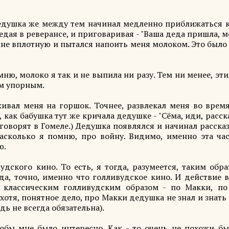
едушка же между тем начинал медленно приближаться к
дая в реверансе, и приговаривая - "Ваша деда пришла, 
мне вплотную и пытался напоить меня молоком. Это было
мню, молоко я так и не выпила ни разу. Тем ни менее, эт
м упорным.
вал меня на горшок. Точнее, развлекал меня во время
 как бабушка тут же кричала дедушке - "Сёма, иди, расс
ак говорят в Гомеле.) Дедушка появлялся и начинал расска
насколько я помню, про войну. Видимо, именно эта час
ю.
ского кино. То есть, я тогда, разумеется, таким обра
 да, точно, именно что голливудское кино. И действие 
 классическим голливудским образом - по Макки, по
отя, понятное дело, про Макки дедушка не знал и знать
дь не всегда обязательна).
бы мне было интересно. Как - то очень не похожи бы