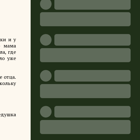
ки и у
- мама
ла, где
ло уже
е отца.
скольку
дедушка