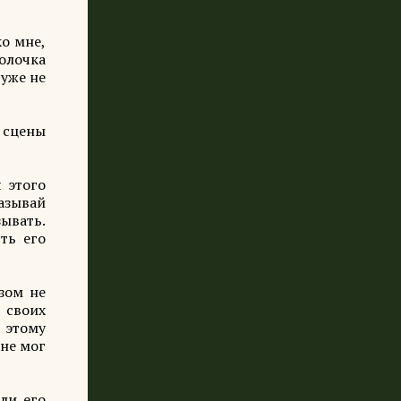
о мне,
молочка
 уже не
и сцены
 этого
казывай
зывать.
ть его
зом не
в своих
 этому
 не мог
ли его