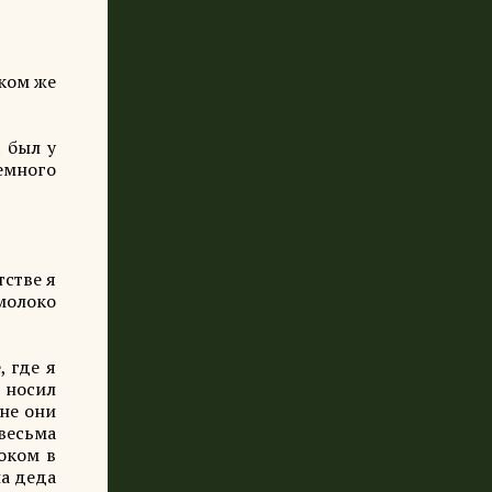
аком же
 был у
немного
тстве я
 молоко
, где я
 носил
шне они
 весьма
локом в
ша деда