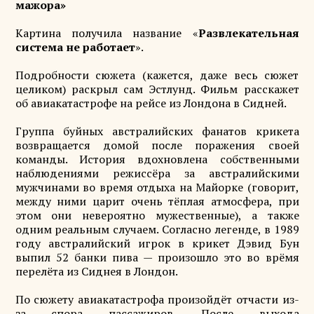
мажора»
Картина получила название «
Развлекательная
система не работает
».
Подробности сюжета (кажется, даже весь сюжет
целиком) раскрыл сам Эстлунд. Фильм расскажет
об авиакатастрофе на рейсе из Лондона в Сидней.
Группа буйных австралийских фанатов крикета
возвращается домой после поражения своей
команды. История вдохновлена собственными
наблюдениями режиссёра за австралийскими
мужчинами во время отдыха на Майорке (говорит,
между ними царит очень тёплая атмосфера, при
этом они невероятно мужественные), а также
одним реальным случаем. Согласно легенде, в 1989
году австралийский игрок в крикет Дэвид Бун
выпил 52 банки пива — произошло это во врёмя
перелёта из Сиднея в Лондон.
По сюжету авиакатастрофа произойдёт отчасти из-
за спора пассажиров. После выхода