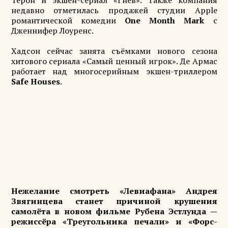
Терон и экшен-сериал «Гнев». Также компания
недавно отметилась продажей студии Apple
романтической комедии
One Month Mark
с
Дженнифер Лоуренс.
Хадсон сейчас занята съёмками нового сезона
хитового сериала «Самый ценный игрок». Де Армас
работает над многосерийным экшен-триллером
Safe Houses
.
Нежелание смотреть «Левиафана» Андрея
Звягинцева станет причиной крушения
самолёта в новом фильме Рубена Эстлунда —
режиссёра «Треугольника печали» и «Форс-