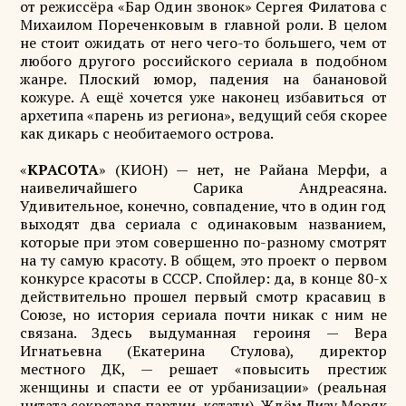
от режиссёра «Бар Один звонок» Сергея Филатова с
Михаилом Пореченковым в главной роли. В целом
не стоит ожидать от него чего-то большего, чем от
любого другого российского сериала в подобном
жанре. Плоский юмор, падения на банановой
кожуре. А ещё хочется уже наконец избавиться от
архетипа «парень из региона», ведущий себя скорее
как дикарь с необитаемого острова.
«
КРАСОТА
» (КИОН) — нет, не Райана Мерфи, а
наивеличайшего Сарика Андреасяна.
Удивительное, конечно, совпадение, что в один год
выходят два сериала с одинаковым названием,
которые при этом совершенно по-разному смотрят
на ту самую красоту. В общем, это проект о первом
конкурсе красоты в СССР. Спойлер: да, в конце 80-х
действительно прошел первый смотр красавиц в
Союзе, но история сериала почти никак с ним не
связана. Здесь выдуманная героиня — Вера
Игнатьевна (Екатерина Стулова), директор
местного ДК, — решает «повысить престиж
женщины и спасти ее от урбанизации» (реальная
цитата секретаря партии, кстати). Ждём Лизу Моряк