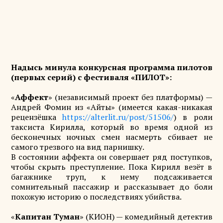
Надысь минула конкурсная программа пилотов
(первых серий) с фестиваля «ПИЛОТ»:
«
Аффект
» (независимый проект без платформы) —
Андрей Фомин из «Айты» (имеется какая-никакая
рецензёшка
https://alterlit.ru/post/51506/
) в роли
таксиста Кирилла, который во время одной из
бесконечных ночных смен насмерть сбивает не
самого трезвого на вид парнишку.
В состоянии аффекта он совершает ряд поступков,
чтобы скрыть преступление. Пока Кирилл везёт в
багажнике труп, к нему подсаживается
сомнительный пассажир и рассказывает до боли
похожую историю о последствиях убийства.
«
Капитан Туман
» (КИОН) — комедийный детектив