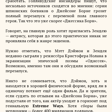
сработать. Голливудские инсайдеры пишут, что
несколько источников сходятся во мнении: серии
шпионских боевиков о Джейсоне Борне грозит
полный перезапуск с переменой пола главного
героя. Так что это уже скорее «Джессика Борн».
Говорят, на главную роль хотят пригласить Зендею
— актрису, которая до этого практически никак не
проявляла себя в жанре экшенов.
Нужно отметить, что Мэтт Дэймон и Зендея
недавно сыграли у режиссёра Кристофера Нолана в
экранизации эпической поэмы «Одиссея».
Возможно, именно там они и обсудили возможный
перезапуск.
Никто не сомневается, что Дэймон, хоть и
находится в хорошей физической форме, вряд ли в
одиночку потянет ещё один фильм. Да и зрители,
если судить по отзывам на «Джейсона Борна», уже
подустали от того, как актёр уходит в горизонт под
гениальную
Extreme Ways
. Хотя сборы были
неплохими — более 400 миллионов долларов.