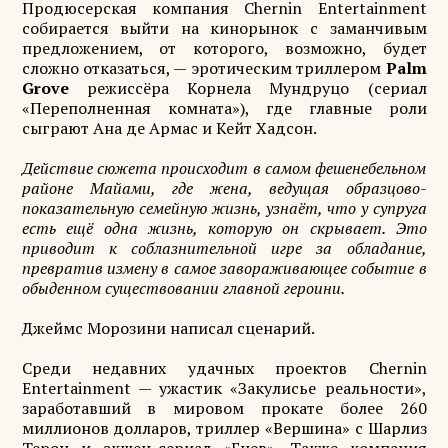
Продюсерская компания Chernin Entertainment
собирается выйти на кинорынок с заманчивым
предложением, от которого, возможно, будет
сложно отказаться, — эротическим триллером
Palm
Grove
режиссёра Корнела Мундруцо (сериал
«Переполненная комната»), где главные роли
сыграют Ана де Армас и Кейт Хадсон.
Действие сюжета происходит в самом фешенебельном
районе Майами, где жена, ведущая образцово-
показательную семейную жизнь, узнаёт, что у супруга
есть ещё одна жизнь, которую он скрывает. Это
приводит к соблазнительной игре за обладание,
превратив измену в самое завораживающее событие в
обыденном существовании главной героини.
Джеймс Морозини написал сценарий.
Среди недавних удачных проектов Chernin
Entertainment — ужастик «Закулисье реальности»,
заработавший в мировом прокате более 260
миллионов долларов, триллер «Вершина» с Шарлиз