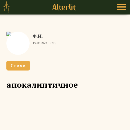
Ф.И.
19.06.26 в 17:19
Стихи
апокалиптичное