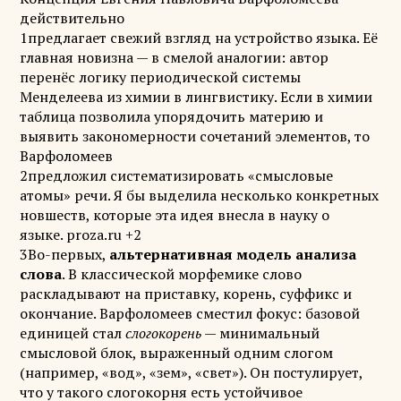
действительно
1предлагает свежий взгляд на устройство языка. Её
главная новизна — в смелой аналогии: автор
перенёс логику периодической системы
Менделеева из химии в лингвистику. Если в химии
таблица позволила упорядочить материю и
выявить закономерности сочетаний элементов, то
Варфоломеев
2предложил систематизировать «смысловые
атомы» речи. Я бы выделила несколько конкретных
новшеств, которые эта идея внесла в науку о
языке. proza.ru +2
3Во-первых,
альтернативная модель анализа
слова
. В классической морфемике слово
раскладывают на приставку, корень, суффикс и
окончание. Варфоломеев сместил фокус: базовой
единицей стал
слогокорень
— минимальный
смысловой блок, выраженный одним слогом
(например, «вод», «зем», «свет»). Он постулирует,
что у такого слогокорня есть устойчивое