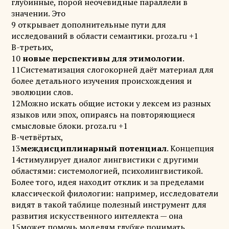
глубинные, порой неочевидные параллели в
значении. Это
9 открывает дополнительные пути для
исследований в области семантики. proza.ru +1
В-третьих,
10
новые перспективы для этимологии
.
11Систематизация слогокорней даёт материал для
более детального изучения происхождения и
эволюции слов.
12Можно искать общие истоки у лексем из разных
языков или эпох, опираясь на повторяющиеся
смысловые блоки. proza.ru +1
В-четвёртых,
13
междисциплинарный потенциал
. Концепция
14стимулирует диалог лингвистики с другими
областями: системологией, психолингвистикой.
Более того, идея находит отклик и за пределами
классической филологии: например, исследователи
видят в такой таблице полезный инструмент для
развития искусственного интеллекта — она
15может помочь моделям глубже понимать