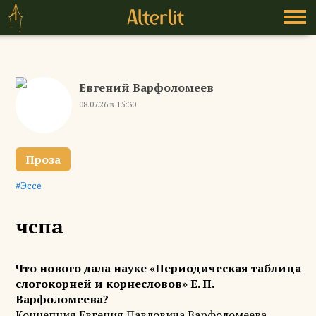
Евгений Варфоломеев
08.07.26 в 15:30
Проза
Эссе
чспа
Что нового дала науке «Периодическая таблица
слогокорней и корнесловов» Е. П.
Варфоломеева?
Концепция Евгения Павловича Варфоломеева