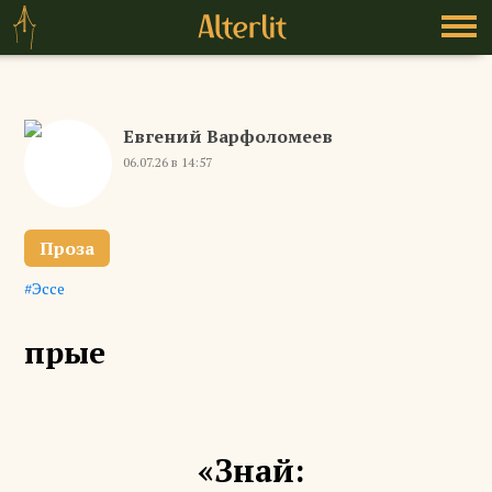
Евгений Варфоломеев
06.07.26 в 14:57
Проза
Эссе
прые
«Знай: