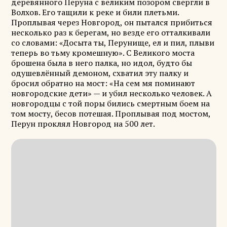
деревянного Перуна с великим позором свергли в
Волхов. Его тащили к реке и били плетьми.
Проплывая через Новгород, он пытался прибиться
несколько раз к берегам, но везде его отталкивали
со словами: «Досыта ты, Перунище, ел и пил, плыви
теперь во тьму кромешную». С Великого моста
брошена была в него палка, но идол, будто бы
одушевлённый демоном, схватил эту палку и
бросил обратно на мост: «На сем мя поминают
новгородские дети» — и убил несколько человек. А
новгородцы с той поры бились смертным боем на
том мосту, бесов потешая. Проплывая под мостом,
Перун проклял Новгород на 500 лет.