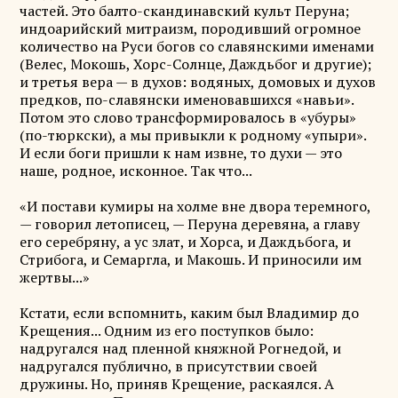
частей. Это балто-скандинавский культ Перуна;
индоарийский митраизм, породивший огромное
количество на Руси богов со славянскими именами
(Велес, Мокошь, Хорс-Солнце, Даждьбог и другие);
и третья вера — в духов: водяных, домовых и духов
предков, по-славянски именовавшихся «навьи».
Потом это слово трансформировалось в «убуры»
(по-тюркски), а мы привыкли к родному «упыри».
И если боги пришли к нам извне, то духи — это
наше, родное, исконное. Так что...
«И постави кумиры на холме вне двора теремного,
— говорил летописец, — Перуна деревяна, а главу
его серебряну, а ус злат, и Хорса, и Даждьбога, и
Стрибога, и Семаргла, и Макошь. И приносили им
жертвы...»
Кстати, если вспомнить, каким был Владимир до
Крещения... Одним из его поступков было:
надругался над пленной княжной Рогнедой, и
надругался публично, в присутствии своей
дружины. Но, приняв Крещение, раскаялся. А