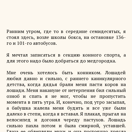
Ранним утром, где то в середине семидесятых, я
стоял здесь, возле школы бокса, на остановке 136-
го и 101-го автобусов.
Я мечтал записаться в секцию конного спорта, а
для этого надо было добраться до медгородка.
Мне очень хотелось быть конником. Лошадей
любил давно и сильно, с раннего каникулярного
детства, когда дядья брали меня пасти коров на
лошади. Меня накануне от нетерпения бил сильный
озноб и спать я не мог, чтобы не пропустить
момента в пять утра. И, конечно, под утро засыпал,
а бабушка жалела меня будить и все уже были
далеко в степи, когда я вставал. Я плакал, прыгал на
велосипед и догонял череду пастухов. Лошадь
сильно пахла потом и была смирной, уставшей.
Глаза ее облепляли мухи и она постоянно трясла