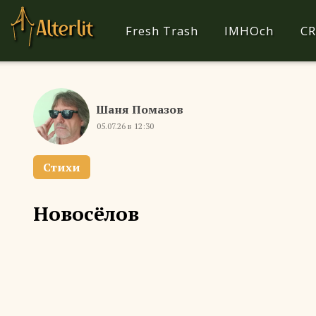
Fresh Trash
IMHOch
CR
Шаня Помазов
05.07.26 в 12:30
Стихи
Новосёлов