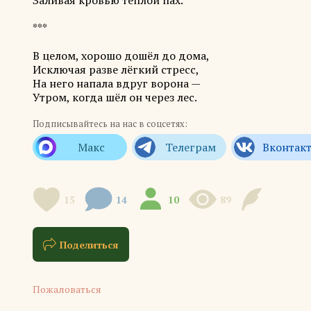
Заливая кровью тёплой пах.
***
В целом, хорошо дошёл до дома,
Исключая разве лёгкий стресс,
На него напала вдруг ворона —
Утром, когда шёл он через лес.
Подписывайтесь на нас в соцсетях:
15
14
10
89
Поделиться
Пожаловаться