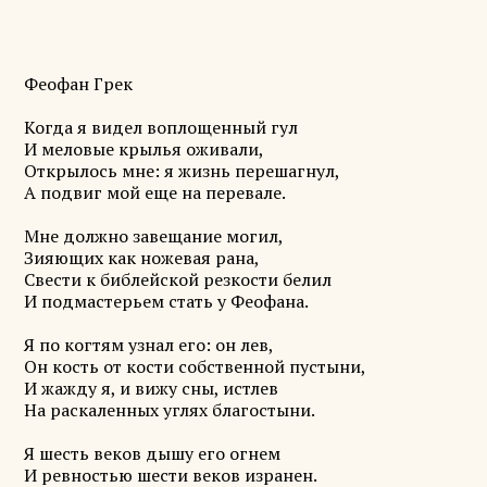
Феофан Грек
Когда я видел воплощенный гул
И меловые крылья оживали,
Открылось мне: я жизнь перешагнул,
А подвиг мой еще на перевале.
Мне должно завещание могил,
Зияющих как ножевая рана,
Свести к библейской резкости белил
И подмастерьем стать у Феофана.
Я по когтям узнал его: он лев,
Он кость от кости собственной пустыни,
И жажду я, и вижу сны, истлев
На раскаленных углях благостыни.
Я шесть веков дышу его огнем
И ревностью шести веков изранен.