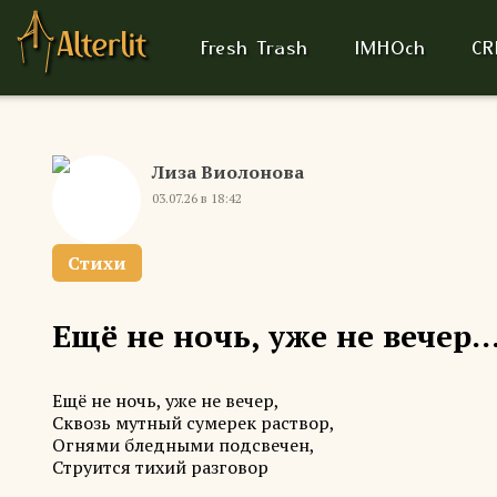
Fresh Trash
IMHOch
CR
Лиза Виолонова
03.07.26 в 18:42
Стихи
Ещё не ночь, уже не вечер..
Ещё не ночь, уже не вечер,
Сквозь мутный сумерек раствор,
Огнями бледными подсвечен,
Струится тихий разговор