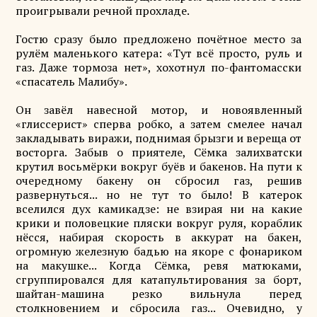
проигрывали речной прохладе.
Гостю сразу было предложено почётное место за
рулём маленького катера: «Тут всё просто, руль и
газ. Даже тормоза нет», хохотнул по-фантомасски
«спасатель Малибу».
Он завёл навесной мотор, и новоявленный
«глиссерист» сперва робко, а затем смелее начал
закладывать виражи, поднимая брызги и вереща от
восторга. Забыв о приятеле, Сёмка залихватски
крутил восьмёрки вокруг буёв и бакенов. На пути к
очередному бакену он сбросил газ, решив
развернуться... но не тут то было! В катерок
вселился дух камикадзе: не взирая ни на какие
крики и половецкие пляски вокруг руля, кораблик
нёсся, набирая скорость в аккурат на бакен,
огромную железную бадью на якоре с фонариком
на макушке... Когда Сёмка, ревя матюками,
сгруппировался для катапультирования за борт,
шайтан-машина резко вильнула перед
столкновением и сбросила газ... Очевидно, у