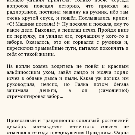
вопросов поведал историю, что приехал на
радиорынок, поставил машину на ручник, ибо там
очень крутой спуск, и пошёл. Послышались крики:
«О! Машина поехала!!!» Ну поехала и поехала, ему то
какое дело. Выходит, а пепелац исчез. Пройдя вниз
по переулку, он увидел его, торчащим у кого-то в
заборе. Оказалось, это он сорвался с ручника и,
перескочив трамвайные пути, пытался покончить в
себя от такой жизни.
На вопли хозяев водитель не повёл и красным
альбиносским ухом, завёл ландо и молча гордо
исчез в облаке дыма и пыли. Какая уж логика им
руководила, неясно, но Галка потом бегала
занимала деньги, а он (самолично!)
отремонтировал забор...
Промозглый и традиционно сопливый ростовский
декабрь восемьдесят четвёртого совсем не
отменял в те года предвкушения Праздника. Фарца