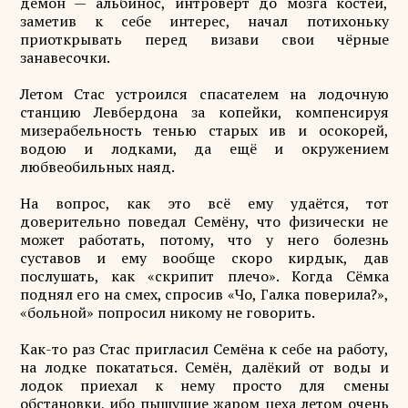
демон — альбинос, интроверт до мозга костей,
заметив к себе интерес, начал потихоньку
приоткрывать перед визави свои чёрные
занавесочки.
Летом Стас устроился спасателем на лодочную
станцию Левбердона за копейки, компенсируя
мизерабельность тенью старых ив и осокорей,
водою и лодками, да ещё и окружением
любвеобильных наяд.
На вопрос, как это всё ему удаётся, тот
доверительно поведал Семёну, что физически не
может работать, потому, что у него болезнь
суставов и ему вообще скоро кирдык, дав
послушать, как «скрипит плечо». Когда Сёмка
поднял его на смех, спросив «Чо, Галка поверила?»,
«больной» попросил никому не говорить.
Как-то раз Стас пригласил Семёна к себе на работу,
на лодке покататься. Семён, далёкий от воды и
лодок приехал к нему просто для смены
обстановки, ибо пышущие жаром цеха летом очень