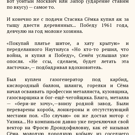
вот убитый Москвич или Запор (ударение ставим
по вкусу) — самое то.
И конечно же с подачи Стасика Сёмка купил аж за
тыщу двести деревянных... Победу 1961 года,
девчулю на год моложе хозяина.
«Покупай платье шитое, а хату крытую» и
переделанного Наутилуса «Но кто-то решил, что
война, и купил я Победу», Семён услышал уже
опосля. «Не ссы, сделаем, будет летать эта
ласточка»,— подбадривал вдохновитель.
Был куплен газогенератор под карбид,
кислородный баллон, шланги, горелки и Сёма
начал осваивать профессии металлиста, кузовщика,
газосварщика и бог-ещё-чегойщика. Благо, металла
— «бери-не хочу»,—внизу родной завод. Были
переварены короба, лонжероны и отсутствующий
местами пол. «По случаю» он же достал мотор с
Уазика... Но компаньон давно уже переключил свой
вектор на Фросю Дрондофиловну, как её называл
Сёма, молодую дородную кобылу из соседнего