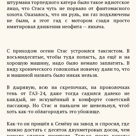
штурмана торпедного катера было такое идиотское
лицо, что Стаса чуть не порвало от фантомасного
хохота. Оказалось, что ни руль, ни газ подключены
не были, а этот гад с мотором сзади просто
имитировал движения неофита — лихача.
С приходом осени Стас устроился таксистом. В
восьмидесятые, чтобы туда попасть, да ещё и на
хорошую машину, надо было немало заплатить. В
виду хронического голожопья новичку дали то, что
и машиной назвать было никак нельзя.
В дырявую, всю на скрепочках, на проволочках
тень от ГАЗ-24, даже тогда садился далеко не
каждый, не искушённый в комфорте советский
пассажир. Но Стас и пальцем не шевельнул, чтоб
хоть как-то облагородить это убожище.
Как-то он пришёл к Семёну на завод и спросил, где
можно достать с десяток двухметровых досок, чем
немало удивил приятеля. Только после череды