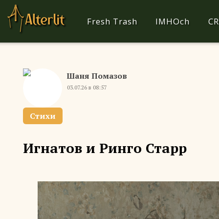
Fresh Trash
IMHOch
CR
Шаня Помазов
03.07.26 в 08:57
Стихи
Игнатов и Ринго Старр