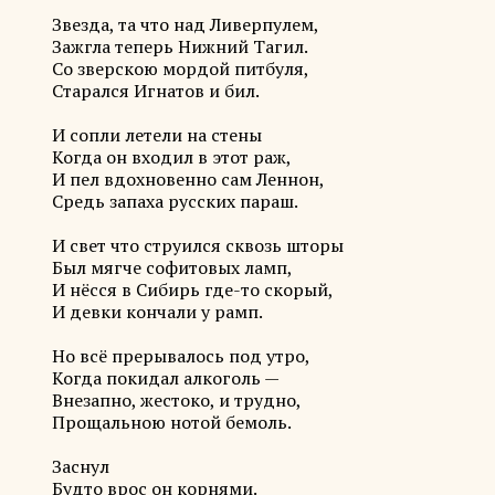
Звезда, та что над Ливерпулем,
Зажгла теперь Нижний Тагил.
Со зверскою мордой питбуля,
Старался Игнатов и бил.
И сопли летели на стены
Когда он входил в этот раж,
И пел вдохновенно сам Леннон,
Средь запаха русских параш.
И свет что струился сквозь шторы
Был мягче софитовых ламп,
И нёсся в Сибирь где-то скорый,
И девки кончали у рамп.
Но всё прерывалось под утро,
Когда покидал алкоголь —
Внезапно, жестоко, и трудно,
Прощальною нотой бемоль.
Заснул
Будто врос он корнями.