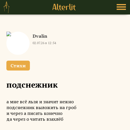
Dvalin
02.07.26 в 12:54
Стихи
подснежник
а мне всё льзя и значит нежно
подснежник выложить на гроб
и через а писать конечно
да через о читать взахлёб