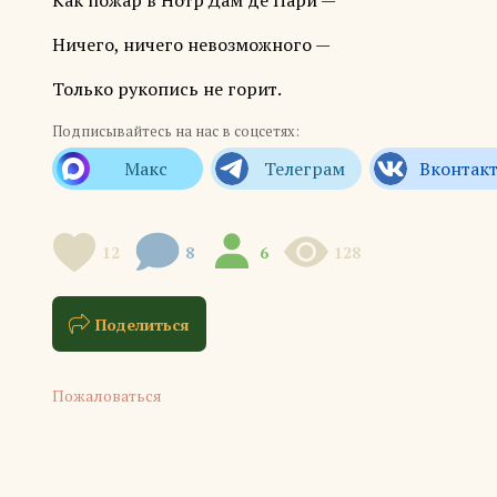
Как пожар в Нотр Дам де Пари —
Ничего, ничего невозможного —
Только рукопись не горит.
Подписывайтесь на нас в соцсетях:
12
8
6
128
Поделиться
Пожаловаться