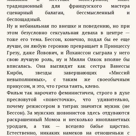
традиционный для французского мастера
сценарный балаган, бессмысленный и
беспощадный.
Ну и небанальная по внешке и поведению, но при
этом безусловно сексуальная деваха в центре —
тоже его тема. Бессон, конечно, подал бы ее еще
лучше, он любую героиню превращает в Принцессу
Грезу, даже Йовович, и Йоханссон сыграла у него
свою лучшую роль, ну и Милли Олкок вполне бы
вписалась. Она выглядит как сестра Ванессы
Кирби, звезды завершающих «Миссий
невыполнимых», с таким же своеобычным
прикусом, и это, что греха таить, клево.
Фильм так нарочито феминистичен, строго в духе
пресловутой «повесточки», что удивительно,
почему режиссером в титрах значится мужик (не
Бессон). За мужских шовинистов здесь отдуваются
раскрашенный Момоа и несколько инопланетных
уродцев, а так — всецело бабье царство.
Естественно, никаких намеков на отношеньки с