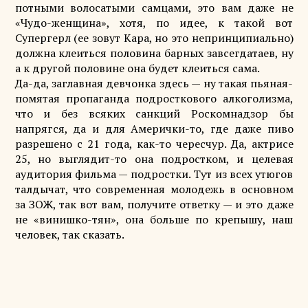
потными волосатыми самцами, это вам даже не
«Чудо-женщина», хотя, по идее, к такой вот
Супергерл (ее зовут Кара, но это непринципиально)
должна клеиться половина барных завсегдатаев, ну
а к другой половине она будет клеиться сама.
Да-да, заглавная девчонка здесь — ну такая пьяная-
помятая пропаганда подросткового алкоголизма,
что и без всяких санкций Роскомнадзор бы
напрягся, да и для Амерички-то, где даже пиво
разрешено с 21 года, как-то чересчур. Да, актрисе
25, но выглядит-то она подростком, и целевая
аудитория фильма — подростки. Тут из всех утюгов
талдычат, что современная молодежь в основном
за ЗОЖ, так вот вам, получите ответку — и это даже
не «винишко-тян», она больше по крепышу, наш
человек, так сказать.