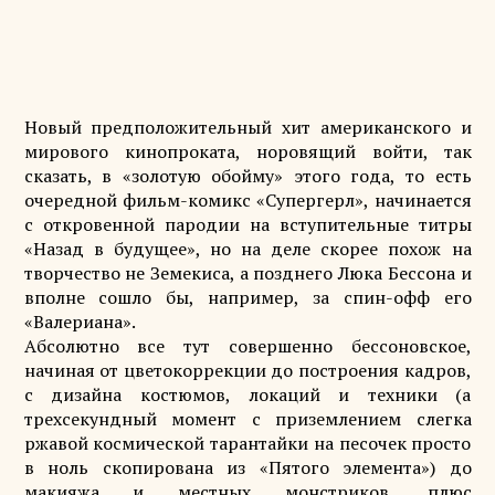
Новый предположительный хит американского и
мирового кинопроката, норовящий войти, так
сказать, в «золотую обойму» этого года, то есть
очередной фильм-комикс «Супергерл», начинается
с откровенной пародии на вступительные титры
«Назад в будущее», но на деле скорее похож на
творчество не Земекиса, а позднего Люка Бессона и
вполне сошло бы, например, за спин-офф его
«Валериана».
Абсолютно все тут совершенно бессоновское,
начиная от цветокоррекции до построения кадров,
с дизайна костюмов, локаций и техники (а
трехсекундный момент с приземлением слегка
ржавой космической тарантайки на песочек просто
в ноль скопирована из «Пятого элемента») до
макияжа и местных монстриков, плюс