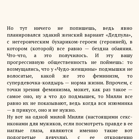
Но тут ничего не попишешь, ведь явно
планировался эдакий женский вариант «Дедпула»,
с негероическим бухариком-героем (героиней), в
котором (которой) все равно — бездна обаяния.
Что-что, а это получилось. И эту вашу
прогрессивную общественность не поймешь: то
возмущались, что у «Чудо-женщины» подмышки не
волосатые, какой же это феминизм, то
супердевочка-колдырь — норма жизни. Впрочем, с
точки зрения феминизма, может, как раз такое —
самое оно, ну а что до подмышек, то Милли все
равно их не показывают, ведь когда вся изюминка
— в прикусе, оно и не нужно.
Ну вот на одной милой Милли (настоящими секс-
иконами для мужиков, если посмотреть правде в ее
наглые глаза, являются именно такие вот
подогретые девчули), с ее откровенно