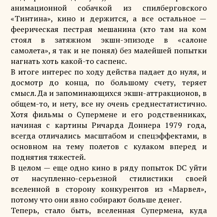
анимационной собачкой из спилберговского
«Тинтина», кино и держится, а все остальное —
феерическая пестрая мешанина (кто там на ком
стоял в затяжном экшн-эпизоде в «салоне
самолета», я так и не понял) без малейшей попытки
нагнать хоть какой-то саспенс.
В итоге интерес по ходу действа падает до нуля, и
досмотр до конца, по большому счету, теряет
смысл. Да и запоминающихся экшн-аттракционов, в
общем-то, и нету, все ну очень среднестатистично.
Хотя фильмы о Супермене и его родственниках,
начиная с картины Ричарда Доннера 1979 года,
всегда отличались масштабом и спецэффектами, в
основном на тему полетов с кулаком вперед и
поднятия тяжестей.
В целом — еще одно кино в ряду попыток DC уйти
от насупленно-серьезной стилистики своей
вселенной в сторону конкурентов из «Марвел»,
потому что они явно собирают больше денег.
Теперь, стало быть, вселенная Супермена, куда