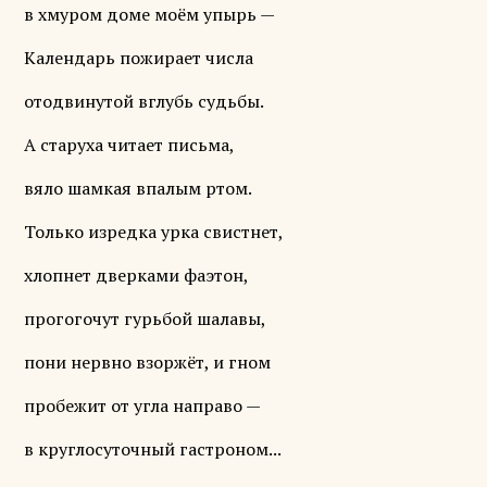
в хмуром доме моём упырь —
Календарь пожирает числа
отодвинутой вглубь судьбы.
А старуха читает письма,
вяло шамкая впалым ртом.
Только изредка урка свистнет,
хлопнет дверками фаэтон,
прогогочут гурьбой шалавы,
пони нервно взоржёт, и гном
пробежит от угла направо —
в круглосуточный гастроном...