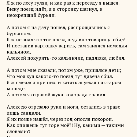
Я ж по лесу гулял, и как раз к переезду я вышел.
Вижу поезд идёт, я в сторонку шагнул, в
неокрепший бурьян.
А потом я на дачу пошёл, распрощавшись с
бурьяном.
Я ж не знал что тот поезд недавно товарища сбил!
И поставив картошку варить, сам занялся немедля
кальяном,
Алексей покурить-то кальянчик, падлюка, любил.
А потом мне сказали, потом уже, пришлые дети;
Что мол хуя какого-то поезд тут давеча сбил.
Я ж смеялся при них, и кататься уехал на старом
мопеде.
А потом я отравой жука-колорада травил.
Алексею отрезало руки и ноги, остались в траве
лишь сандали.
Я их позже нашёл, через год опосля похорон.
Как опишешь тут горе моё?! Ну, какими — такими
словами?!