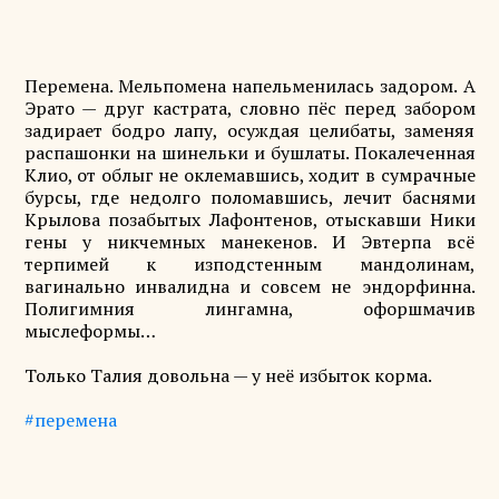
Перемена. Мельпомена напельменилась задором. А
Эрато — друг кастрата, словно пёс перед забором
задирает бодро лапу, осуждая целибаты, заменяя
распашонки на шинельки и бушлаты. Покалеченная
Клио, от облыг не оклемавшись, ходит в сумрачные
бурсы, где недолго поломавшись, лечит баснями
Крылова позабытых Лафонтенов, отыскавши Ники
гены у никчемных манекенов. И Эвтерпа всё
терпимей к изподстенным мандолинам,
вагинально инвалидна и совсем не эндорфинна.
Полигимния лингамна, офоршмачив
мыслеформы…
Только Талия довольна — у неё избыток корма.
#перемена