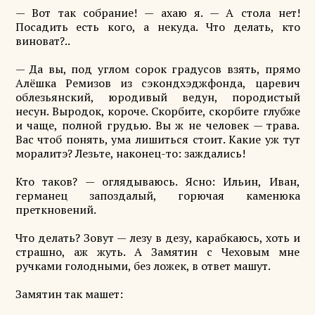
— Вот так собрание! — ахаю я. — А стола нет!
Посадить есть кого, а некуда. Что делать, кто
виноват?..
— Да вы, под углом сорок градусов взять, прямо
Алёшка Ремизов из сэкондхэджфонда, царевич
облезьянский, юродивый ведун, породистый
несун. Выродок, короче. Скорбите, скорбите глубже
и чаще, полной грудью. Вы ж не человек — трава.
Вас чтоб понять, ума лишиться стоит. Какие уж тут
моралитэ? Лезьте, наконец-то: заждались!
Кто таков? — оглядываюсь. Ясно: Ильин, Иван,
германец запоздалый, горючая каменюка
преткновений.
Что делать? Зовут — лезу в дезу, карабкаюсь, хоть и
страшно, аж жуть. А Замятин с Чеховым мне
ручками голодными, без ложек, в ответ машут.
Замятин так машет: