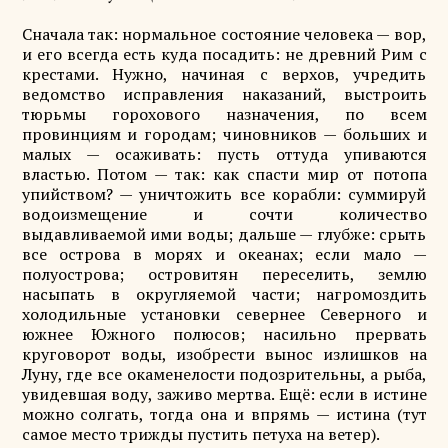
Сначала так: нормальное состояние человека — вор,
и его всегда есть куда посадить: не древний Рим с
крестами. Нужно, начиная с верхов, учредить
ведомство исправления наказаний, выстроить
тюрьмы горохового назначения, по всем
провинциям и городам; чиновников — больших и
малых — осаживать: пусть оттуда упиваются
властью. Потом — так: как спасти мир от потопа
упийством? — уничтожить все корабли: суммируй
водоизмещение и сочти количество
выдавливаемой ими воды; дальше — глубже: срыть
все острова в морях и океанах; если мало —
полуострова; островитян переселить, землю
насыпать в округляемой части; нагромоздить
холодильные установки севернее Северного и
южнее Южного полюсов; насильно прервать
круговорот воды, изобрести вынос излишков на
Луну, где все окаменелости подозрительны, а рыба,
увидевшая воду, заживо мертва. Ещё: если в истине
можно солгать, тогда она и впрямь — истина (тут
самое место трижды пустить петуха на ветер).