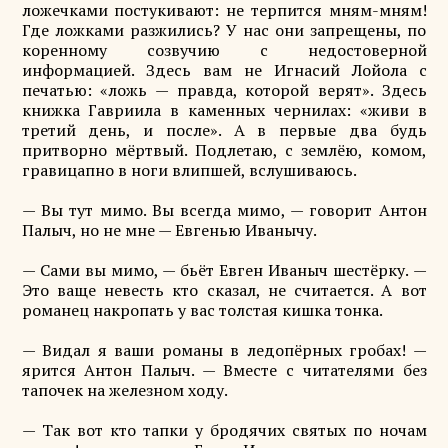
ложечками постукивают: не терпится мням-мням!
Где ложками разжились? У нас они запрещены, по
коренному созвучию с недостоверной
информацией. Здесь вам не Игнасий Лойола с
печатью: «ложь — правда, которой верят». Здесь
книжка Гавриила в каменных чернилах: «живи в
третий день, и после». А в первые два будь
притворно мёртвый. Подлетаю, с землёю, комом,
гравицапно в ноги влипшей, вслушиваюсь.
— Вы тут мимо. Вы всегда мимо, — говорит Антон
Палыч, но не мне — Евгенью Иванычу.
— Сами вы мимо, — бьёт Евген Иваныч шестёрку. —
Это ваще невесть кто сказал, не считается. А вот
романец накропать у вас толстая кишка тонка.
— Видал я ваши романы в ледопёрных гробах! —
ярится Антон Палыч. — Вместе с читателями без
тапочек на железном ходу.
— Так вот кто тапки у бродячих святых по ночам