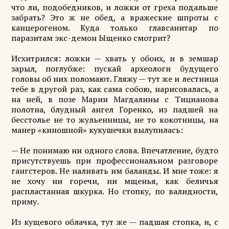
что ли, подобедников, и ложки от греха подальше
забрать? Это ж не обед, а вражеские шпроты с
канцерогеном. Куда только главсанитар по
паразитам экс-демон Ыщенко смотрит?
Исхитрился: ложки — хвать у обоих, и в земшар
зарыл, поглубже: пускай археологи будущего
головы об них поломают. Гляжу — тут же и лестница
тебе в другой раз, как сама собою, нарисовалась, а
на ней, в позе Марии Магдалины с Тицианова
полотна, блудный ангел Горенко, из падшей на
бесстолье не то жульенницы, не то кокотницы, на
манер «киношной» кукушечки вылупилась:
— Не понимаю ни одного слова. Впечатление, будто
присутствуешь при профессиональном разговоре
гангстеров. Не наливать им баланды. И мне тоже: я
не хочу ни горечи, ни мщенья, как беличья
распластанная шкурка. Но стопку, по валидности,
приму.
Из кущевого облачка, тут же — падшая стопка, и, с