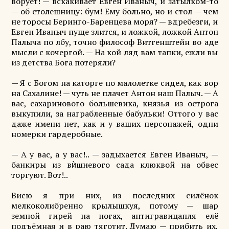
ворует! — вскакивает Евген Иваныч, и затылком-то
— об столешницу: бум! Ему больно, но и стол — чем
не торосы Беринго-Баренцева моря? — вдребезги, и
Евген Иваныч пуще злится, и ложкой, ложкой Антон
Палыча по лбу, точно философ Витгенштейн во аде
мысли с кочергой. — На кой ляд вам тапки, ежли вы
из детства Бога потеряли?
— Я с Богом на каторге по малолетке сидел, как вор
на Сахалине! — чуть не плачет Антон наш Палыч. — А
вас, сахаринового большевика, князья из острога
выкупили, за награбленные бабульки! Оттого у вас
даже имени нет, как и у ваших персонажей, одни
номерки гардеробные.
— А у вас, а у вас!.. — задыхается Евген Иваныч, —
банкиры из вѝшневого сада клюквой на обвес
торгуют. Вот!..
Висю я при них, из последних силёнок
мелкоколибренно крылышкуя, потому — шар
земной гирей на ногах, антигравицапля елё
подъёмная и в раю тяготит. Думаю — прибить их,