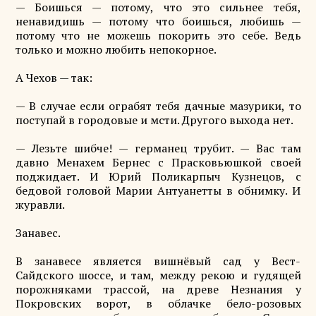
— Боишься — потому, что это сильнее тебя,
ненавидишь — потому что боишься, любишь —
потому что не можешь покорить это себе. Ведь
только и можно любить непокорное.
А Чехов — так:
— В случае если ограбят тебя дачные мазурики, то
поступай в городовые и мсти. Другого выхода нет.
— Лезьте шибче! — германец трубит. — Вас там
давно Менахем Бернес с Прасковьюшкой своей
поджидает. И Юрий Поликарпыч Кузнецов, с
бедовой головой Марии Антуанетты в обнимку. И
журавли.
Занавес.
В занавесе является вишнёвый сад у Вест-
Сайдского шоссе, и там, между рекою и гудящей
порожняками трассой, на древе Незнания у
Покровских ворот, в облачке бело-розовых