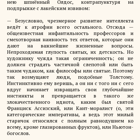
нею шпиённый Олдос, контрапунктуря на
подпрыжке с лакейским извивом:
— Безусловно, чрезмерное развитие интеллекта
ведёт к атрофии всего остального. Отсюда —
общеизвестная инфантильность профессоров и
смехотворная наивность тех ответов, которые они
дают на важнейшие жизненные вопросы.
Непроходимая глупость святых, их детскость. Но
художнику чужда такая ограниченность; он не
должен страдать частичной слепотой или быть
таким чудаком, как философы или святые. Поэтому
так возмущают люди, подобные Толстому.
Инстинктивно ему веришь, а он ни с того ни с сего
вдруг начинает извращать свои глубочайшие
инстинкты и превращается в такого же
злокачественного идиота, каким был святой
Франциск Ассизский, или Кант-моралист (о, эти
категорические императивы, а ведь этот милый
старичок относился с полным равнодушием ко
всему, кроме глазированных фруктов), или Ньютон-
богослов.