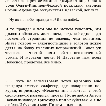
лепестков парит бездомная домработница Соня в
роли Ольги-Книппер-Чеховой подружки, актрисы
Софии-Аделаиды-Антуанетты Пилявской, лепечет:
— Ну як на нэбе, правда же? Як на нэбе!..
И то правда: о чём мы не можем говорить, мы
должны обходить молчанием, ведь всё одно — до
последней страницы не знаешь, чем кончится.
Иначе говоря — алкогностицизм в золотой ложке
дёгтя на бочку пчелиных испражнений. Таков уж
человек — чистой воды чей-то неоконченный
роман. И журавли летят. И Царствие нам всем
Небесное, пролётом. Всё мимо.
P. S. Чуть не запамятовал! Чехов вдогонку мне
швырнул смятую салфетку, где нацарапано по-
курьи, вприсядку: «Некогда мне возиться с этой
сволочью». Я развернул, прочёл. Ну, не любит Антон
Палыч чиновную трихомудь при искуйствах. И я не
люблю. И буквицы мои. Пишем — пляшем.