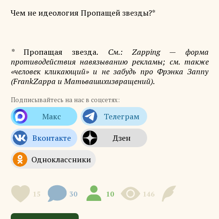
Чем не идеология Пропащей звезды?*
*
Пропащая звезда.
См.:
Zapping
— форма
противодействия навязыванию рекламы; см. также
«человек кликающий» и не забудь про Фрэнка Заппу
(
Frank
Zappa
и Матьвашихизвращений).
Подписывайтесь на нас в соцсетях:
15
30
10
146