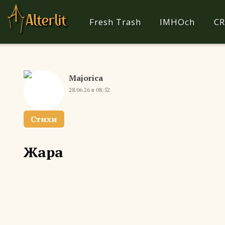
Fresh Trash
IMHOch
CR
Majorica
28.06.26 в 08:52
Стихи
Жара