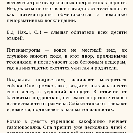
веселятся трое неадекватных подростков в черном.
Неадекваты не отрывают взглядов от телефонов и
как питекантропы обмениваются с помощью
ненормативных восклицаний.
Б..!, Нах..!, С..! — слышат обитатели всех десяти
этажей.
Питекантропы — вовсе не местный вид, их
случайно заносит сюда, в этот двор, приливными
течениями, а после уносит к их бетонным пещерам,
где на них тщетно охотятся учителя и родители.
Подражая подросткам, начинают материться
собаки. Они громко лают, видимо, пытаясь внести
свою лепту в утренний концерт. В отличие от
басовитых подростков, псы лают на разные голоса
в зависимости от размера. Собаки тявкают, гавкают
и, кажется, подвывают в разных тональностях.
Ровно в девять утреннюю какофонию венчает
газонокосилка. Она трещит уже несколько дней с