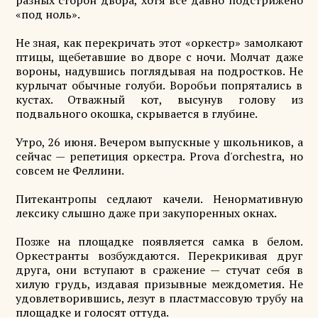
разных сторон двора, хотя всё давно подстрижено
«под ноль».
Не зная, как перекричать этот «оркестр» замолкают
птицы, щебетавшие во дворе с ночи. Молчат даже
вороны, надувшись поглядывая на подростков. Не
курлычат обычные голуби. Воробьи попрятались в
кустах. Отважный кот, высунув голову из
подвального окошка, скрывается в глубине.
Утро, 26 июня. Вечером выпускные у школьников, а
сейчас — репетиция оркестра. Prova d'orchestra, но
совсем не Феллини.
Питекантропы седлают качели. Ненормативную
лексику слышно даже при закупоренных окнах.
Позже на площадке появляется самка в белом.
Оркестранты возбуждаются. Перекрикивая друг
друга, они вступают в сражение — стучат себя в
хилую грудь, издавая призывные междометия. Не
удовлетворившись, лезут в пластмассовую трубу на
площадке и голосят оттуда.