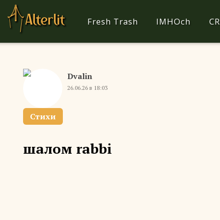
Fresh Trash
IMHOch
CR
Dvalin
26.06.26 в 18:03
Стихи
шалом rabbi