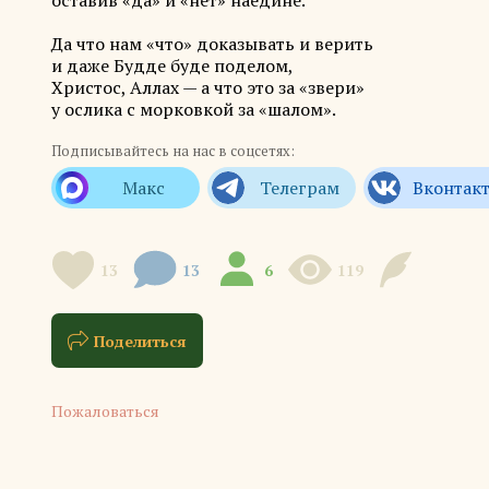
оставив «да» и «нет» наедине.
Да что нам «что» доказывать и верить
и даже Будде буде поделом,
Христос, Аллах — а что это за «звери»
у ослика с морковкой за «шалом».
Подписывайтесь на нас в соцсетях:
13
13
6
119
Поделиться
Пожаловаться