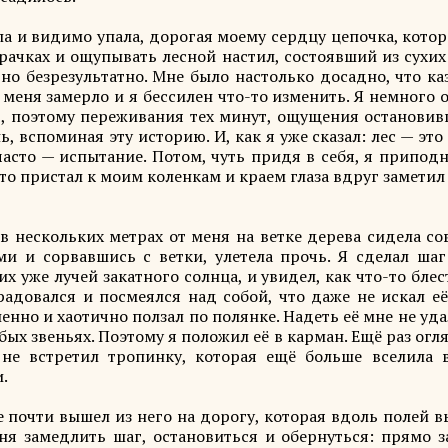
ла и видимо упала, дорогая моему сердцу цепочка, кото
арачках и ощупывать лесной настил, состоявший из сухих
но безрезультатно. Мне было настолько досадно, что ка
 меня замерло и я бессилен что-то изменить. Я немного
ть, поэтому переживания тех минут, ощущения остановив
 вспоминая эту историю. И, как я уже сказал: лес — это
часто — испытание. Потом, чуть придя в себя, я припод
то пристал к моим коленкам и краем глаза вдруг заметил
в нескольких метрах от меня на ветке дерева сидела со
ми и сорвавшись с ветки, улетела прочь. Я сделал шаг
х уже лучей закатного солнца, и увидел, как что-то блес
радовался и посмеялся над собой, что даже не искал е
енно и хаотично ползал по полянке. Надеть её мне не уд
ых звеньях. Поэтому я положил её в карман. Ещё раз огл
не встретил тропинку, которая ещё больше вселила 
.
же почти вышел из него на дорогу, которая вдоль полей 
ня замедлить шаг, остановиться и обернуться: прямо з