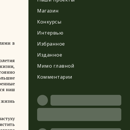
Магазин
Конкурсы
Интервью
лями в
Избранное
Изданное
олетия
Мимо главной
жизни,
стоянно
Комментарии
ольшие
оенные
лся наш
ю жизнь
астуху
чистить