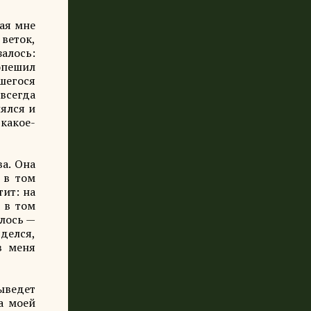
рая мне
 веток,
залось:
 опешил
шегося
 всегда
нялся и
 какое-
ва. Она
 в том
тит: на
ё в том
алось —
яделся,
в меня
выведет
а моей