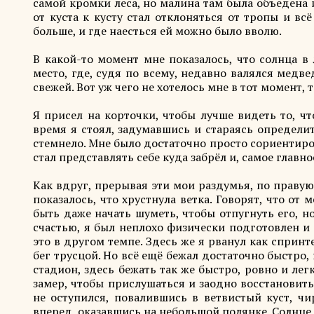
самой кромки леса, но малина там была объедена и
от куста к кусту стал отклоняться от тропы и в
больше, и где наесться ей можно было вволю.
В какой-то момент мне показалось, что солнца в 
место, где, судя по всему, недавно валялся медве
свежей. Вот уж чего не хотелось мне в тот момент, 
Я присел на корточки, чтобы лучше видеть то, ч
время я стоял, задумавшись и стараясь определит
стемнело. Мне было достаточно просто сориентиров
стал представлять себе куда забрёл и, самое главно
Как вдруг, прерывая эти мои раздумья, по праву
показалось, что хрустнула ветка. Говорят, что от 
быть даже начать шуметь, чтобы отпугнуть его, но
счастью, я был неплохо физически подготовлен и
это в другом темпе. Здесь же я рванул как спринт
бег трусцой. Но всё ещё бежал достаточно быстро, 
стадион, здесь бежать так же быстро, ровно и лег
замер, чтобы прислушаться и заодно восстановить
не оступился, повалившись в ветвистый куст, ч
вперед, оказавшись на небольшой полянке. Солнце