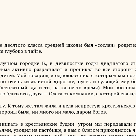
ле десятого класса средней школы был «сослан» родите
 глубоко в тайге.
лучном городке Б., в девяностые годы двадцатого ст
есьма активно разрастался и проникал во все стороны 
е детей. Мой товарищ и одноклассник, с которым мы по
по очень извилистой дорожке, пусть и сулящей ему б
бесплатный, да и то, на какое-то время). Мои обеспок
о близкого друга — Олега от компании, с которой связа
йгу. К тому же, там жила и вела непростую крестьянску
тороны была, ни много ни мало, даром богов.
никать в крестьянские будни: утром мы передавали п
ьями, уводил на пастбище, а нам с Олегом приходилось 