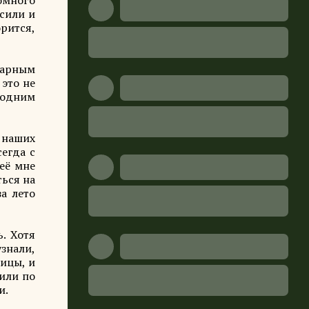
омного
осили и
рится,
парным
 это не
о одним
ь наших
сегда с
 её мне
ться на
а лето
. Хотя
узнали,
ницы, и
 или по
и.