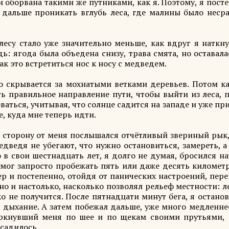
 оборвана такими же путниками, как я. Поэтому, я пост
сё дальше проникать вглубь леса, где малины было неср
лесу стало уже значительно меньше, как вдруг я наткн
дь: ягода была объедена снизу, трава смята, но оставал
так это встретиться нос к носу с медведем.
то скрывается за мохнатыми ветками деревьев. Потом ка
ь правильное направление пути, чтобы выйти из леса, 
аться, учитывая, что солнце садится на западе и уже п
е, куда мне теперь идти.
ю сторону от меня послышался отчётливый звериный рык,
медведя не убегают, что нужно остановиться, замереть, 
 в свои шестнадцать лет, я долго не думая, бросился на
 мог запросто пробежать пять или даже десять километр
ер и постепенно, отойдя от панических настроений, пер
но и настолько, насколько позволял рельеф местности: л
ко не получится. После пятнадцати минут бега, я остано
 дыхание. А затем побежал дальше, уже много медленне
иркнувший меня по шее и по щекам своими прутьями, 
 садилось.