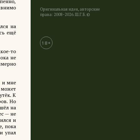
епенно,
авнимо
Оригинальная идея, авторские
права: 2008−2026. Ш.Г.Б. ©
улся на
ась ещё
18+
кое-то
пока не
римерно
 и мне
а может
утёк. К
ов. Но
ешёл на
ес — не
вился и
е, пока
и упал