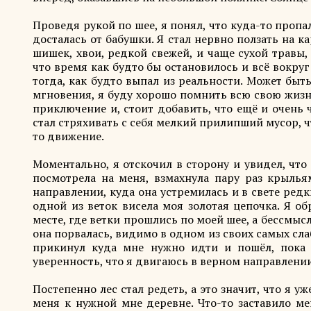
Проведя рукой по шее, я понял, что куда-то пропа
досталась от бабушки. Я стал нервно ползать на к
шишек, хвои, редкой свежей, и чаще сухой травы, 
что время как будто бы остановилось и всё вокруг
тогда, как будто выпал из реальности. Может бы
мгновения, я буду хорошо помнить всю свою жизнь,
приключение и, стоит добавить, что ещё и очень 
стал стряхивать с себя мелкий прилипший мусор, ч
то движение.
Моментально, я отскочил в сторону и увидел, что 
посмотрела на меня, взмахнула пару раз крылья
направлении, куда она устремилась и в свете редки
одной из веток висела моя золотая цепочка. Я об
месте, где ветки прошлись по моей шее, а бессмысл
она порвалась, видимо в одном из своих самых слаб
прикинул куда мне нужно идти и пошёл, пока 
уверенность, что я двигаюсь в верном направлении
Постепенно лес стал редеть, а это значит, что я у
меня к нужной мне деревне. Что-то заставило ме