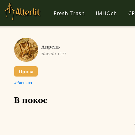
Fresh Trash
IMHOch
CR
Апрель
26.06.26 в 15:27
Проза
Рассказ
В покос