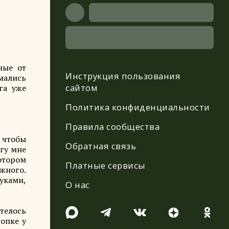
ные от
Инструкция пользования
имались
сайтом
га уже
Политика конфиденциальности
Правила сообщества
, чтобы
Обратная связь
огу мне
котором
Платные сервисы
жного.
вуками,
О нас
телось
опке у