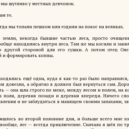
и мы шутливо у местных девчонок.
ам те.
гда мы топали пешком или ездили на покос на великах.
 земли, некогда бывшие частью леса, просто очищен
вообще находились внутри леса. Там же мы косили и зан
 другой стороной для его сушки. А потом отец Оле
ай и формировать копны.
аходилась ещё одна, куда я как-то раз было направился
я довезли, а обратно я должен был вернуться сам. Дор
ть — она шла строго по меже, между лесом и полем, на 
ва поля, деревня позади и деревня впереди. Ничего сло
авления и не заблудиться в манящем своими запахами, з
ришлось во второй половине дня, и больше всего мне хо
вообще, лес — всегда приключение. Сначала я шёл по тр