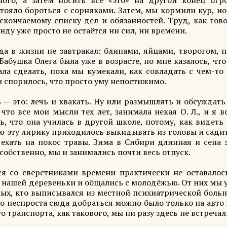
ного, а затем носить всё «это» на другой конец огр
тояло бороться с сорняками. Затем, мы кормили кур, н
скончаемому списку дел и обязанностей. Труд, как гово
унду уже просто не остаётся ни сил, ни времени.
гда в жизни не завтракал: блинами, яйцами, творогом, 
бушка Олега была уже в возрасте, но мне казалось, что
ала сделать, пока мы кумекали, как совладать с чем-т
 и спорилось, что просто уму непостижимо.
ь — это: лечь и квакать. Ну или размышлять и обсуждат
о все мои мысли тех лет, занимала некая О. Л., и я в
ь, что она училась в другой школе, потому, как видеть
всю эту лирику приходилось выкидывать из головы и сади
ехать на покос травы. Зима в Сибири длинная и сена з
собственно, мы и занимались почти весь отпуск.
я со сверстниками времени практически не оставалось
а нашей деревеньки и общались с молодёжью. От них мы 
йных, кто выписывался из местной психиатрической боль
мо неспроста сюда добраться можно было только на авто
о транспорта, как такового, мы ни разу здесь не встречал