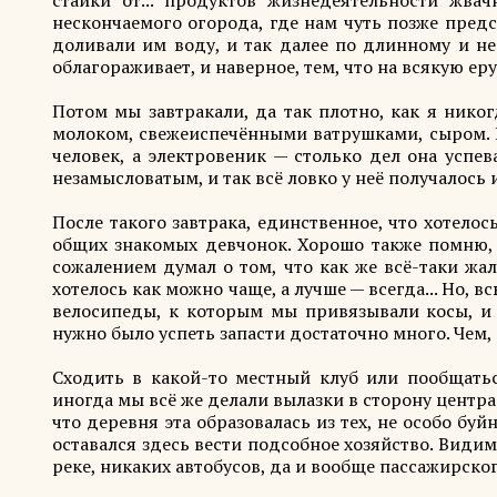
стайки от... продуктов жизнедеятельности жвач
нескончаемого огорода, где нам чуть позже предс
доливали им воду, и так далее по длинному и не
облагораживает, и наверное, тем, что на всякую ер
Потом мы завтракали, да так плотно, как я нико
молоком, свежеиспечёнными ватрушками, сыром. Ба
человек, а электровеник — столько дел она успев
незамысловатым, и так всё ловко у неё получалось
После такого завтрака, единственное, что хотелос
общих знакомых девчонок. Хорошо также помню, чт
сожалением думал о том, что как же всё-таки жал
хотелось как можно чаще, а лучше — всегда... Но, 
велосипеды, к которым мы привязывали косы, и 
нужно было успеть запасти достаточно много. Чем, 
Сходить в какой-то местный клуб или пообщатьс
иногда мы всё же делали вылазки в сторону центр
что деревня эта образовалась из тех, не особо бу
оставался здесь вести подсобное хозяйство. Види
реке, никаких автобусов, да и вообще пассажирског