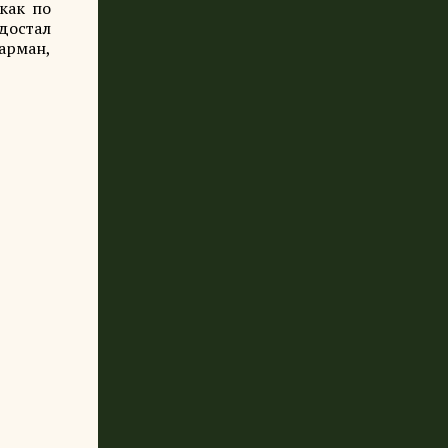
как по
 достал
карман,