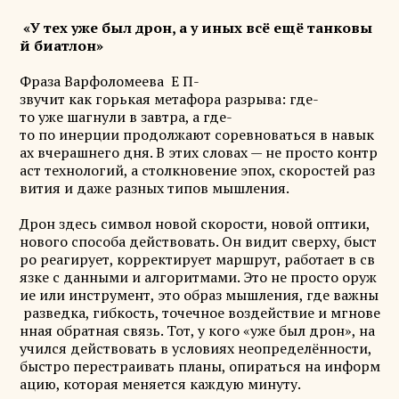
«У тех уже был дрон, а у иных всё ещё танковы
й биатлон»
Фраза Варфоломеева Е П-
звучит как горькая метафора разрыва: где-
то уже шагнули в завтра, а где-
то по инерции продолжают соревноваться в навык
ах вчерашнего дня. В этих словах — не просто контр
аст технологий, а столкновение эпох, скоростей раз
вития и даже разных типов мышления.
Дрон здесь символ новой скорости, новой оптики,
нового способа действовать. Он видит сверху, быст
ро реагирует, корректирует маршрут, работает в св
язке с данными и алгоритмами. Это не просто оруж
ие или инструмент, это образ мышления, где важны
разведка, гибкость, точечное воздействие и мгнове
нная обратная связь. Тот, у кого «уже был дрон», на
учился действовать в условиях неопределённости,
быстро перестраивать планы, опираться на информ
ацию, которая меняется каждую минуту.