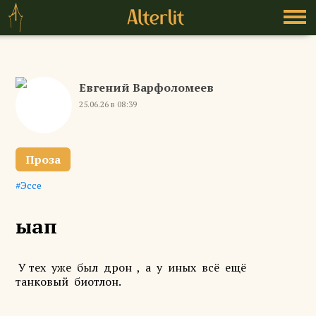
Евгений Варфоломеев
25.06.26 в 08:39
Проза
Эссе
ыап
У тех уже был дрон , а у иных всё ещё
танковый биотлон.