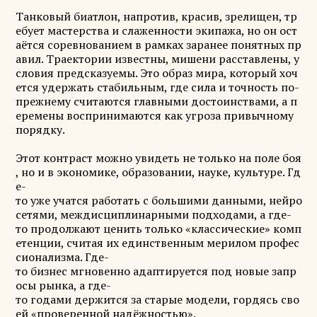
Танковый биатлон, напротив, красив, зрелищен, тр
ебует мастерства и слаженности экипажа, но он ост
аётся соревнованием в рамках заранее понятных пр
авил. Траектории известны, мишени расставлены, у
словия предсказуемы. Это образ мира, который хоч
ется удержать стабильным, где сила и точность по-
прежнему считаются главными достоинствами, а п
еремены воспринимаются как угроза привычному
порядку.
Этот контраст можно увидеть не только на поле боя
, но и в экономике, образовании, науке, культуре. Гд
е-
то уже учатся работать с большими данными, нейро
сетями, междисциплинарными подходами, а где-
то продолжают ценить только «классические» комп
етенции, считая их единственным мерилом профес
сионализма. Где-
то бизнес мгновенно адаптируется под новые запр
осы рынка, а где-
то годами держится за старые модели, гордясь сво
ей «проверенной надёжностью».