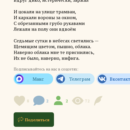
Вдруг дико, истерически, заржал
И цокали на улице трамваи,
И каркали вороны за окном,
С обрезанными грубо рукавами
Лежали на полу они вдвоём
Седьмые сутки в небесах светились —
Щемящим цветом, пышно, облака.
Наверно облака мне те приснились,
Их не было, наверно, нифига.
Подписывайтесь на нас в соцсетях:
8
2
2
72
Поделиться