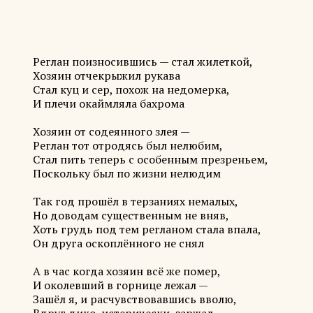
Реглан поизносившись — стал жилеткой,
Хозяин отчекрыжил рукава
Стал куц и сер, похож на недомерка,
И плечи окаймляла бахрома
Хозяин от содеянного злея —
Реглан тот отродясь был нелюбим,
Стал пить теперь с особенным презреньем,
Поскольку был по жизни нелюдим
Так год прошёл в терзаниях немалых,
Но доводам существенным не вняв,
Хоть грудь под тем регланом стала впала,
Он друга оскоплённого не снял
А в час когда хозяин всё же помер,
И околевший в горнице лежал —
Зашёл я, и расчувствовавшись вволю,