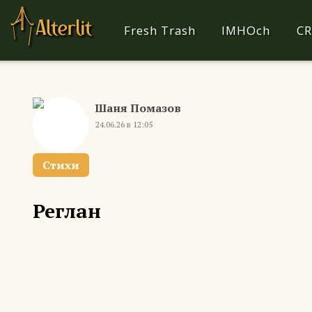
Fresh Trash
IMHOch
CR
Шаня Помазов
24.06.26 в 12:05
Стихи
Реглан