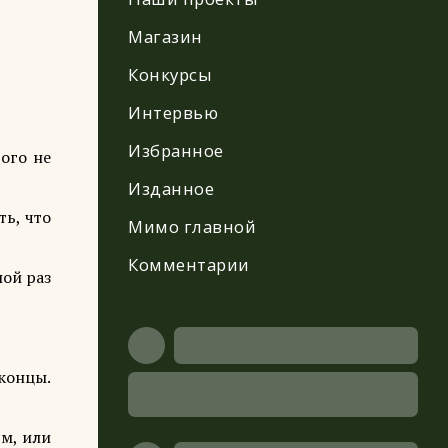
Магазин
Конкурсы
Интервью
Избранное
того не
Изданное
ть, что
Мимо главной
Комментарии
ной раз
 концы.
ям, или