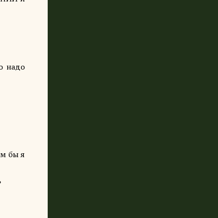
то надо
ем бы я
?