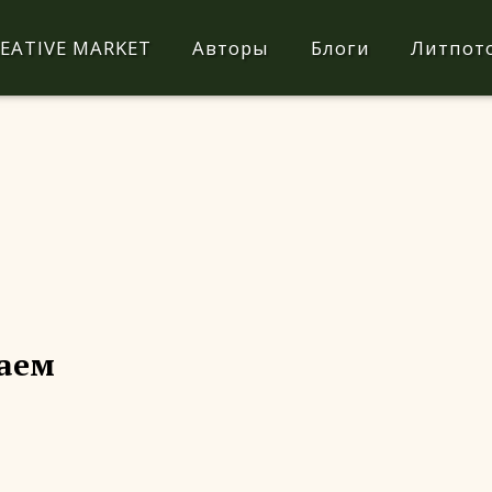
EATIVE MARKET
Авторы
Блоги
Литпот
аем