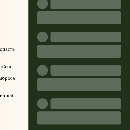
попасть
пойти.
выброса
ичней,