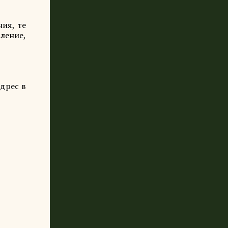
ия, те
ление,
адрес в