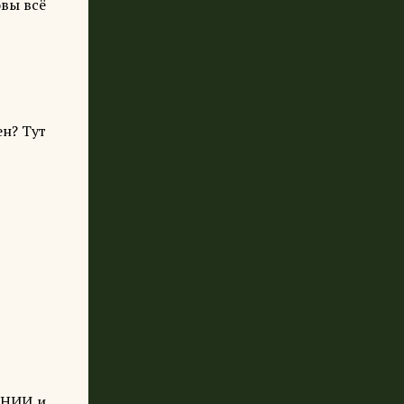
овы всё
ен? Тут
й НИИ и