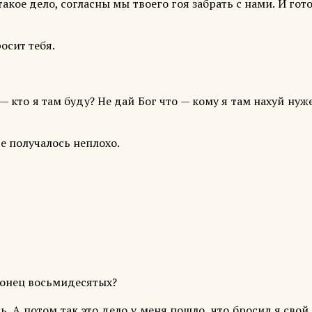
акое дело, согласны мы твоего гоя забрать с нами. И гот
осит тебя.
 кто я там буду? Не дай Бог что — кому я там нахуй нуж
де получалось неплохо.
конец восьмидесятых?
ь. А потом так это дело у меня пошло, что бросил я сво