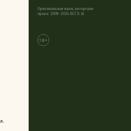
Оригинальная идея, авторские
права: 2008−2026. Ш.Г.Б. ©
18+
л.