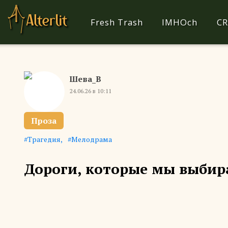
Fresh Trash
IMHOch
CR
Шева_В
24.06.26 в 10:11
Проза
Трагедия
Мелодрама
Дороги, которые мы выбир