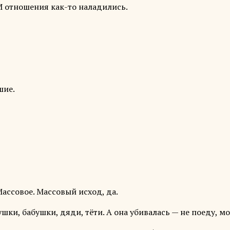
 И отношения как-то наладились.
шие.
Массовое. Массовый исход, да.
ки, бабушки, дяди, тёти. А она убивалась — не поеду, мо