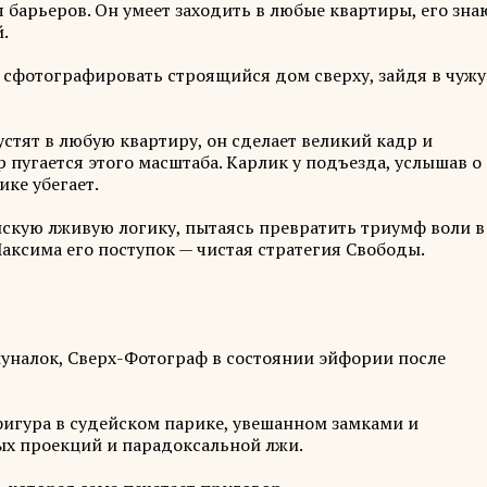
барьеров. Он умеет заходить в любые квартиры, его зна
.
сфотографировать строящийся дом сверху, зайдя в чуж
устят в любую квартиру, он сделает великий кадр и
 пугается этого масштаба. Карлик у подъезда, услышав о
ике убегает.
нскую лживую логику, пытаясь превратить триумф воли в
аксима его поступок — чистая стратегия Свободы.
уналок, Сверх-Фотограф в состоянии эйфории после
игура в судейском парике, увешанном замками и
ых проекций и парадоксальной лжи.