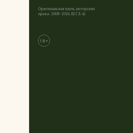
Оригинальная идея, авторские
права: 2008−2026. Ш.Г.Б. ©
18+