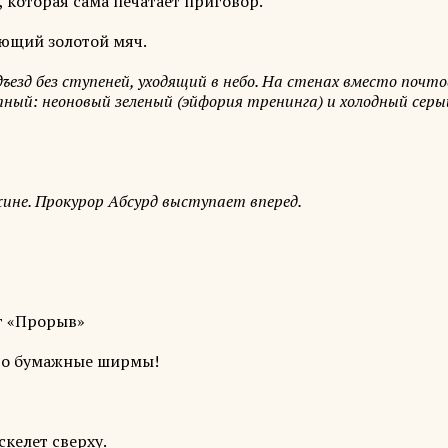
которая сама печатает приговор.
ющий золотой мяч.
ъезд без ступеней, уходящий в небо. На стенах вместо почт
й: неоновый зеленый (эйфория тренинга) и холодный серый 
ине. Прокурор Абсурд выступает вперед.
г «Прорыв»
это бумажные ширмы!
келет сверху.