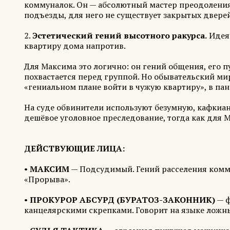
коммуналок. Он — абсолютный мастер преодоления 
подъезды, для него не существует закрытых дверей
2.
Эстетический гений высотного ракурса.
Идея 
квартиру дома напротив.
Для Максима это логично: он гений общения, его п
похвастается перед группой. Но обывательский мир
«гениальном плане войти в чужую квартиру», в пан
На суде обвинители используют безумную, кафкиа
дешёвое уголовное преследование, тогда как для М
ДЕЙСТВУЮЩИЕ ЛИЦА:
•
МАКСИМ
— Подсудимый. Гений расселения комм
«Прорыва».
•
ПРОКУРОР АБСУРД (БУРАТОЗ-ЗАКОННИК)
— ф
канцелярскими скрепками. Говорит на языке ложн