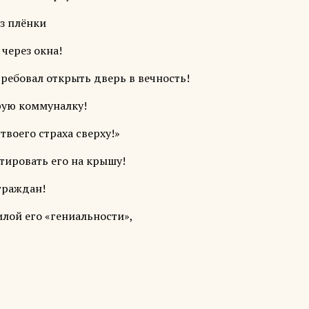
ез плёнки
через окна!
ребовал открыть дверь в вечность!
арую коммуналку!
твоего страха сверху!»
тировать его на крышу!
граждан!
илой его «гениальности»,