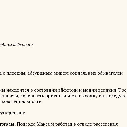
 одном действии
та с плоским, абсурдным миром социальных обывателей
им находится в состоянии эйфории и мании величия. Тр
денности, совершить оригинальную выходку и на следу
свою гениальность.
суперсилы
:
тирам.
Полгода Максим работал в отделе расселения