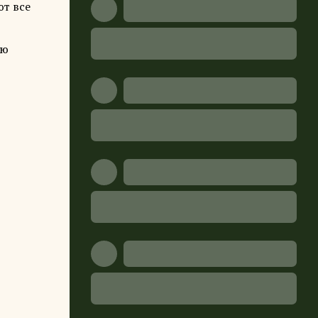
ют все
ую