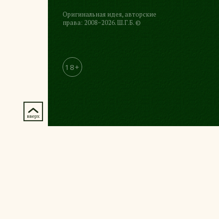
Оригинальная идея, авторские
права: 2008−2026. Ш.Г.Б. ©
18+