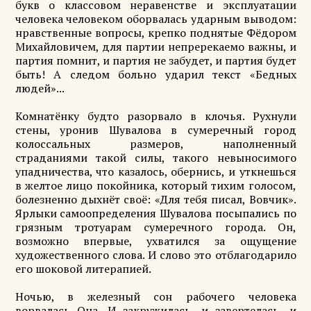
букв о классовом неравенстве и эксплуатации
человека человеком оборвалась ударным выводом:
нравственные вопросы, крепко поднятые Фёдором
Михайловичем, для партии непререкаемо важны, и
партия помнит, и партия не забудет, и партия будет
быть! А следом больно ударил текст «Бедных
людей»...
Комнатёнку будто разорвало в клочья. Рухнули
стены, уронив Шувалова в сумеречный город
колоссальных размеров, наполненный
страданиями такой силы, такого невыносимого
упадничества, что казалось, обернись, и уткнешься
в желтое лицо покойника, который тихим голосом,
болезненно дыхнёт своё: «Для тебя писал, Вовчик».
Ярлыки самоопределения Шувалова посыпались по
грязным тротуарам сумеречного города. Он,
возможно впервые, ухватился за ощущение
художественного слова. И слово это отблагодарило
его шоковой литерапией.
Ночью, в железный сон рабочего человека
ворвалась Она. И закружилась, и завертелась, и