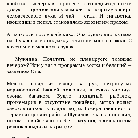
«бобок», исчерпав процесс жизнедеятельности
досуха — продолжали указывать на незримую ширь
человеческого духа. И чай — стыл. И сигаретка,
изошедши в пепел, становилась ядовитым прахом.
А началось после майских... Она буквально выпала
на Шувалова из подъезда элитной многоэтажки. С
хохотом и с мешком в руках.
— Мужчина! Почитать не планируете томным
вечером? Или у вас в программе водка и беляши? —
зазвенела Она.
Мешок выпал из изящества рук, нетронутых
неразберихой бабьей долюшки, и гулко хлопнул
своим багажом. Будто поддатый рыбачок,
прикемарив в отсутствие поклёвки, мягко вошел
хлебальничком в гладь воды. Возвращавшийся с
терминаторовой работы Шувалов, сначала опешил,
потом — свойственно себе — затупил, и лишь потом
решился выдавить хрипло: