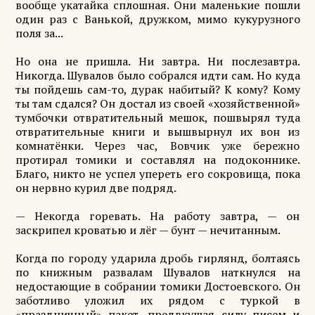
вообще укатайка сплошная. Они маленькие пошли
один раз с Ванькой, дружком, мимо кукурузного
поля за...
Но она не пришла. Ни завтра. Ни послезавтра.
Никогда. Шувалов было собрался идти сам. Но куда
ты пойдешь сам-то, дурак набитый? К кому? Кому
ты там сдался? Он достал из своей «хозяйственной»
тумбочки отвратительный мешок, пошвырял туда
отвратительные книги и вышвырнул их вон из
комнатёнки. Через час, Вовчик уже бережно
протирал томики и составлял на подоконнике.
Благо, никто не успел упереть его сокровища, пока
он нервно курил две подряд.
— Некогда горевать. На работу завтра, — он
заскрипел кроватью и лёг — бунт — нечитанным.
Когда по городу ударила дробь гирлянд, болтаясь
по книжным развалам Шувалов наткнулся на
недостающие в собрании томики Достоевского. Он
заботливо уложил их рядом с туркой в
«праздничный» пакет, предвкушая силу писем и