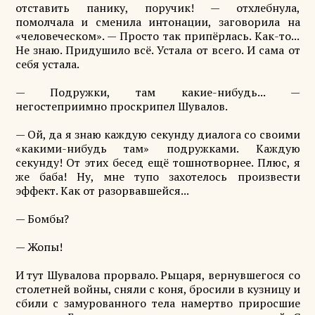
отставить панику, поручик! — отхлебнула,
помолчала и сменила интонации, заговорила на
«человеческом». — Просто так припёрлась. Как-то...
Не знаю. Придушило всё. Устала от всего. И сама от
себя устала.
— Подружки, там какие-нибудь... —
негостеприимно проскрипел Шувалов.
— Ой, да я знаю каждую секунду диалога со своими
«какими-нибудь там» подружками. Каждую
секунду! От этих бесед ещё тошнотворнее. Плюс, я
же баба! Ну, мне тупо захотелось произвести
эффект. Как от разорвавшейся...
— Бомбы?
— Жопы!
И тут Шувалова прорвало. Рыцаря, вернувшегося со
столетней войны, сняли с коня, бросили в кузницу и
сбили с замурованного тела намертво приросшие