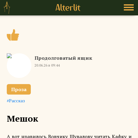
Продолговатый ящик
20.06.26 в 09:44
Проза
Рассказ
Мешок
А вот нравилось Вовчику Шувалову читать Кафку и