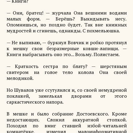
— Книги?
— Они, братец! — журчала Она вешними водами
малых форм. — Берёшь? Выкидывать несу.
Опомнишься, но поздно будет. Так вне книжных
мудростей и сгинешь, однажды. С похмельюшка.
— Не выпиваю, — буркнул Вовчик и робко протянул
к мешку свои безразмерные ковши-лапищи. —
Книги выбрасывать оно это... Возьму. Полистаем.
— Краткость сестра по блату? — шерстяным
свитером на голое тело колола Она своей
мелодикой.
Но Шувалов уже ссутулился и, со своей немудреной
поклажей, замелькал дворами от этого
саркастического напора.
В мешке и было собрание Достоевского. Кроме
недостающих. Сложил аккуратной стопкой.
Походил по вмиг ставшей избой-читальней
комнатёнке, измерил малоинформативной