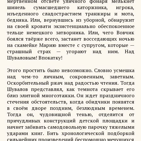
мертвенном отсвете уличного фонаря мелькнет
шинель сумасшедшего каторжника, игрока,
изъеденного сладострастием транжиры и мота,
бедняка. Или, вернувшись из уборной, обнаружит
на своей кровати экзистенциально обеспокоенное
тельце немецкого затворника. Или, чего Вовчик
боялся твёрже всего, застанет восседающих ночью
на скамейке Марию вместе с супругом, которые —
страшный страх — угорают над ним. Над
Шуваловым! Впокатку!
Этого простить было невозможно. Словно усмешка
над чем-то личным, сокровенным, заветным.
Оскорбительный ржач над радостью чтения. Тогда
Шувалов представлял, как темнота скрывает его
близ элитной многоэтажки. Он ждет праздничного
стечения обстоятельств, когда обидчики появятся
в своём дворе поздним, безлюдным временем.
Тогда он, чудовищной тенью, отделится от
причудливых конструкций детской площадки и
начнет забивать самодовольную парочку тяжелыми
ударами книг. Бить хронологической подборкой
сильнейших произведений беспомощно мечущихся