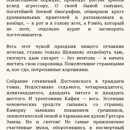
вслед агрессору. О своей былой силушке,
богатейшей боевой биографии, обширном круге
криминальных приятелей и раззнакомцев и,
вообще, — в рот и в голову всех, а Рэмбо, который
не поэт, отдельно курит и заговорить
постеснивается.
Весь этот чужой праздник нищего отчаяния
исчезал, стоило только Шувалову отхлебнуть чаю,
глотнуть дым сигарет — без ментола — и начать
листать свои сокровища. Пожелтевшие страницами
и, кое-где, потрепанные корешками.
Собрание сочинений Достоевского в тридцати
томах. Недоставало седьмого, четырнадцатого,
девятнадцатого, двадцать пятого и двадцать
шестого. И трехтомник Кафки — весь. Эссенция
человеческих уродств сыпалась со страниц.
Каморку заливало покаянием грешников,
эпилептической пеной и тараканьим духом Грегора
Замзы. Но и светом! Не самые прижизненно
счастливые мужи, оборотившись в посмертный