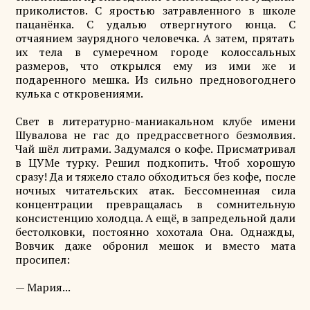
приколистов. С яростью затравленного в школе
пацанёнка. С удалью отвергнутого юнца. С
отчаянием заурядного человечка. А затем, прятать
их тела в сумеречном городе колоссальных
размеров, что открылся ему из ими же и
подаренного мешка. Из сильно предновогоднего
кулька с откровениями.
Свет в литературно-маниакальном клубе имени
Шувалова не гас до предрассветного безмолвия.
Чай шёл литрами. Задумался о кофе. Присматривал
в ЦУМе турку. Решил подкопить. Чтоб хорошую
сразу! Да и тяжело стало обходиться без кофе, после
ночных читательских атак. Бессомненная сила
концентрации превращалась в сомнительную
консистенцию холодца. А ещё, в запредельной дали
бестолковки, постоянно хохотала Она. Однажды,
Вовчик даже обронил мешок и вместо мата
просипел:
— Мария...