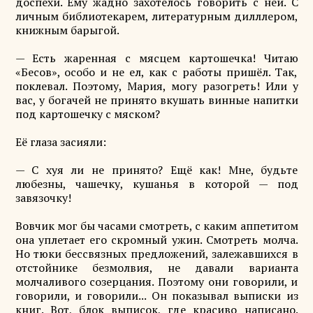
доспехи. Ему жадно захотелось говорить с ней. С
личным библиотекарем, литературным дилллером,
книжным барыгой.
— Есть жаренная с мясцем картошечка! Читаю
«Бесов», особо и не ел, как с работы пришёл. Так,
поклевал. Поэтому, Мария, могу разогреть! Или у
вас, у богачей не принято вкушать винные напитки
под картошечку с мяском?
Её глаза засияли:
— С хуя ли не принято? Ещё как! Мне, будьте
любезны, чашечку, кушанья в которой — под
завязочку!
Вовчик мог бы часами смотреть, с каким аппетитом
она уплетает его скромный ужин. Смотреть молча.
Но тюки бессвязных предложений, залежавшихся в
отстойнике безмолвия, не давали варианта
молчаливого созерцания. Поэтому они говорили, и
говорили, и говорили... Он показывал выписки из
книг. Вот, блок выписок, где красиво написано.