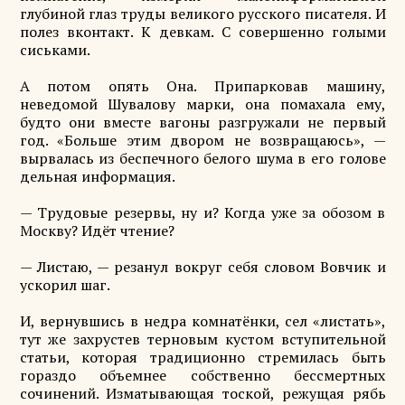
глубиной глаз труды великого русского писателя. И
полез вконтакт. К девкам. С совершенно голыми
сиськами.
А потом опять Она. Припарковав машину,
неведомой Шувалову марки, она помахала ему,
будто они вместе вагоны разгружали не первый
год. «Больше этим двором не возвращаюсь», —
вырвалась из беспечного белого шума в его голове
дельная информация.
— Трудовые резервы, ну и? Когда уже за обозом в
Москву? Идёт чтение?
— Листаю, — резанул вокруг себя словом Вовчик и
ускорил шаг.
И, вернувшись в недра комнатёнки, сел «листать»,
тут же захрустев терновым кустом вступительной
статьи, которая традиционно стремилась быть
гораздо объемнее собственно бессмертных
сочинений. Изматывающая тоской, режущая рябь