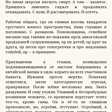
Но начал зверски виснуть смарт. А там — вконтос.
Пришлось заменить гаджет и продолжать
откладывать. С нуля. И рассматривать. И хотеть.
Рабочая общага, где он снимал восемь квадратов
грустного жилого пространства, пила страшно и
поголовно. С размахом. Поножовщина, семейное
насилие над такими же падкими пред алкогольной
продукцией супружницами, ор на детей, ор друг на
друга, ор песен про телогреечки и про надзонных
голубей, ор — в принципе.
Приглашения к столам, возмущенно
подламывающимися от настоек боярышника и
китайской лапши в одно корыто на всех участников
банкета, Шувалов пресек мертво. Поначалу
отшутился, затем категорически отрезал,
прикрикнул. После избил несколько лиц. Звать
раздумали. И силу учуяли. Упавший в беспробудные
возлияния человече, со временем перестает чтить
что-то, кроме силы. Он и её-то не слишком
превозносит, но, огребая, отступает. Огребший, в
обязательном порядке, проводит ритуал хрипов