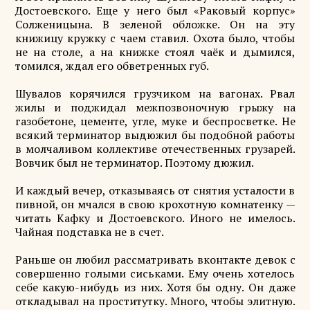
Достоевского. Еще у него был «Раковый корпус»
Солженицына. В зеленой обложке. Он на эту
книжицу кружку с чаем ставил. Охота было, чтобы
не на столе, а на книжке стоял чаёк и дымился,
томился, ждал его обветренных губ.
Шувалов корячился грузчиком на вагонах. Рвал
жилы и поджидал межпозвоночную грыжу на
газобетоне, цементе, угле, муке и беспросветке. Не
всякий терминатор выдюжил бы подобной работы
в молчаливом коллективе отечественных грузарей.
Вовчик был не терминатор. Поэтому дюжил.
И каждый вечер, отказываясь от снятия усталости в
пивной, он мчался в свою крохотную комнатенку —
читать Кафку и Достоевского. Иного не имелось.
Чайная подставка не в счет.
Раньше он любил рассматривать вконтакте девок с
совершенно голыми сиськами. Ему очень хотелось
себе какую-нибудь из них. Хотя бы одну. Он даже
откладывал на проститутку. Много, чтобы элитную.