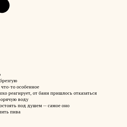
ф
 брезгую
 что-то особенное
охо реагирует, от бани пришлось отказаться
горячую воду
постоять под душем — самое оно
пить пива