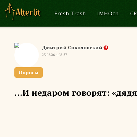
Fresh Trash
IMHOch
CR
Дмитрий Соколовский
23.06.26 в 08:57
Опросы
...И недаром говорят: «дяд