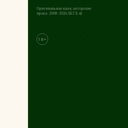
Оригинальная идея, авторские
права: 2008−2026. Ш.Г.Б. ©
18+