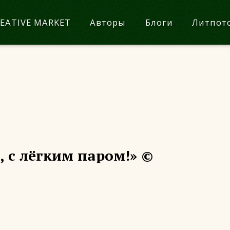
EATIVE MARKET
Авторы
Блоги
Литпот
я, с лёгким паром!» ©