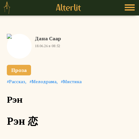
Дана Саар
18.06.26 в 08:52
Проза
Рассказ
Мелодрама
Мистика
Рэн
Рэн 恋