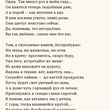
Одна. Так много роз в моём саду…
Он кажется теперь подобным раю,
А я порой — как мученик в аду.
Я вам послала (глупо, знаю) розы.
Они цветут неистово сейчас.
Да, понимаю, это несерьёзно.
Вы так любили... плохо мне без вас.
Там, в глухозимье вашем, беспробудно:
Ни звука, ни движенья, ни огня.
Но я кричу: проснитесь, скоро буду,
Уже бегу, встречайте же меня!
Из дома выходите на дорогу,
Ладонь к глазам: вот, кажется, она...
Согрейте чайник — до костей продрогла.
Пусть будет свет уютный из окна,
А в доме чуть горчащий дух от печки;
Приткнулись в сенцах санки сиротой.
Я помню, как катались мы у речки,
С горы, тогда казавшейся крутой…
На полке пёс фарфоровый и книжки;