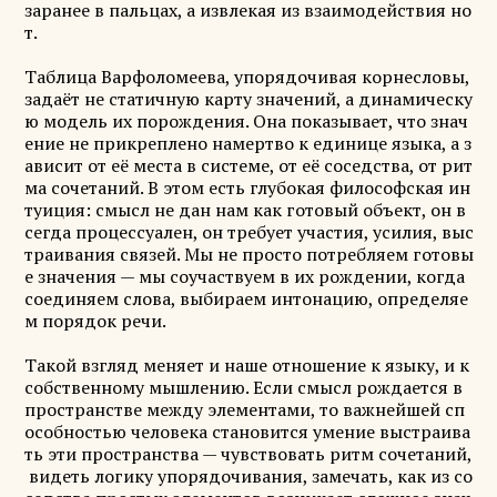
заранее в пальцах, а извлекая из взаимодействия но
т.
Таблица Варфоломеева, упорядочивая корнесловы,
задаёт не статичную карту значений, а динамическу
ю модель их порождения. Она показывает, что знач
ение не прикреплено намертво к единице языка, а з
ависит от её места в системе, от её соседства, от рит
ма сочетаний. В этом есть глубокая философская ин
туиция: смысл не дан нам как готовый объект, он в
сегда процессуален, он требует участия, усилия, выс
траивания связей. Мы не просто потребляем готовы
е значения — мы соучаствуем в их рождении, когда
соединяем слова, выбираем интонацию, определяе
м порядок речи.
Такой взгляд меняет и наше отношение к языку, и к
собственному мышлению. Если смысл рождается в
пространстве между элементами, то важнейшей сп
особностью человека становится умение выстраива
ть эти пространства — чувствовать ритм сочетаний,
видеть логику упорядочивания, замечать, как из со