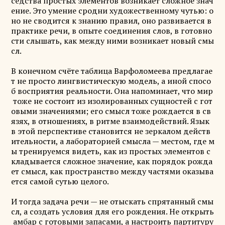
седства простых элементов возникает сложное знач
ение. Это умение сродни художественному чутью: о
но не сводится к знанию правил, оно развивается в
практике речи, в опыте соединения слов, в готовно
сти слышать, как между ними возникает новый смы
сл.
В конечном счёте таблица Варфоломеева предлагае
т не просто лингвистическую модель, а иной спосо
б восприятия реальности. Она напоминает, что мир
тоже не состоит из изолированных сущностей с гот
овыми значениями; его смысл тоже рождается в св
язях, в отношениях, в ритме взаимодействий. Язык
в этой перспективе становится не зеркалом действ
ительности, а лабораторией смысла — местом, где м
ы тренируемся видеть, как из простых элементов с
кладывается сложное значение, как порядок рожда
ет смысл, как пространство между частями оказыва
ется самой сутью целого.
И тогда задача речи — не отыскать спрятанный смы
сл, а создать условия для его рождения. Не открыть
амбар с готовыми запасами, а настроить партитуру