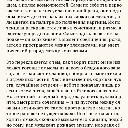
щем, а полем возможностей. Сами по себе эти перво
элементы ещё не несут законченной речи, они подо
бны нотам до того, как из них сложится мелодия, и
ли цветам на палитре до появления картины. Их по
тенциал раскрывается лишь в сочетании, в ритме, в
логике упорядочивания. Смысл здесь не лежит на
полке — он вспыхивает в момент соединения, рожд
ается в пространстве между элементами, как элект
рический разряд между контактами.
Это перекликается с тем, как творит поэт: он не изв
лекает готовые смыслы из некоего бездонного запа
са, а выстраивает их заново, собирая космос стиха и
з отдельных частиц. Хаос впечатлений, обрывки чув
ств, случайные встречи — всё это поначалу лишь ро
ссыпь элементов, лишённая отчётливого значения.
Но стоит найти верный порядок, уловить нужный р
итм, выстроить сочетания — и из пустоты между сл
овами возникает то самое пространство смысла, ко
торое раньше не существовало. Поэт не столько «на
ходит» смысл, сколько вызывает его к жизни, подоб
но тому, как музыкант рождает музыку, не храня её