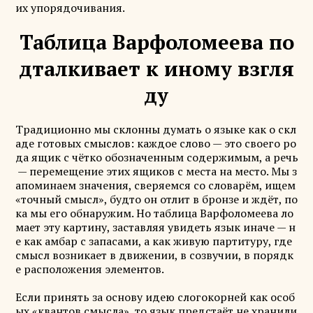
их упорядочивания.
Таблица Варфоломеева по
дталкивает к иному взгля
ду
Традиционно мы склонны думать о языке как о скл
аде готовых смыслов: каждое слово — это своего ро
да ящик с чётко обозначенным содержимым, а речь
— перемещение этих ящиков с места на место. Мы з
апоминаем значения, сверяемся со словарём, ищем
«точный смысл», будто он отлит в бронзе и ждёт, по
ка мы его обнаружим. Но таблица Варфоломеева ло
мает эту картину, заставляя увидеть язык иначе — н
е как амбар с запасами, а как живую партитуру, где
смысл возникает в движении, в созвучии, в порядк
е расположения элементов.
Если принять за основу идею слогокорней как особ
ых «квантов смысла», то язык предстаёт не хранили