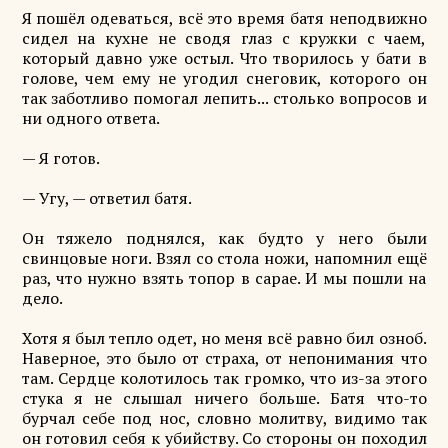
Я пошёл одеваться, всё это время батя неподвижно
сидел на кухне не сводя глаз с кружки с чаем,
который давно уже остыл. Что творилось у бати в
голове, чем ему не угодил снеговик, которого он
так заботливо помогал лепить... столько вопросов и
ни одного ответа.
— Я готов.
— Угу, — ответил батя.
Он тяжело поднялся, как будто у него были
свинцовые ноги. Взял со стола ножи, напомнил ещё
раз, что нужно взять топор в сарае. И мы пошли на
дело.
Хотя я был тепло одет, но меня всё равно бил озноб.
Наверное, это было от страха, от непонимания что
там. Сердце колотилось так громко, что из-за этого
стука я не слышал ничего больше. Батя что-то
бурчал себе под нос, словно молитву, видимо так
он готовил себя к убийству. Со стороны он походил