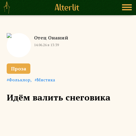
Отец Онаний
14.06.26 в 13:39
Проза
Фольклор
Мистика
Идём валить снеговика