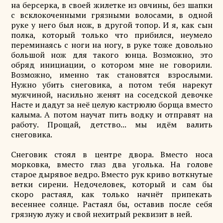
на берсерка, в своей жилетке из овчины, без шапки
с всклокоченными грязными волосами, в одной
руке у него был нож, в другой топор. И я, как сын
полка, который только что прибился, неумело
переминаясь с ноги на ногу, в руке тоже довольно
большой нож для такого юнца. Возможно, это
обряд инициации, о котором мне не говорили.
Возможно, именно так становятся взрослыми.
Нужно убить снеговика, а потом тебя нарекут
мужчиной, насильно женят на соседской девочке
Насте и дадут за неё целую кастрюлю борща вместо
калыма. А потом научат пить водку и отправят на
работу. Прощай, детство... мы идём валить
снеговика.
Снеговик стоял в центре двора. Вместо носа
морковка, вместо глаз два уголька. На голове
старое дырявое ведро. Вместо рук криво воткнутые
ветки сирени. Недочеловек, который и сам бы
скоро растаял, как только начнёт припекать
весеннее солнце. Растаял бы, оставив после себя
грязную лужу и свой нехитрый реквизит в ней.