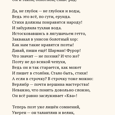
Да, не глубок — не глубоки и воды,
Ведь это всё, по сути, ерунда.
Стихи должны понравится народу!
И забурлила тухлая вода.
Истосковавшись в лягушачьем гетто,
Заквакал в унисон болотный хор:
Как нам такие нравятся поэты!
Давай, пиши ещё! Шарман! Фурор!
Что значит — не поэзия? И что же?
Поэту не до всякой чепухи,
Ведь он и так старается, как может
И пишет в столбик. Стало быть, стихи!
А если в строчку? В строчку тоже можно:
Верлибр — почти вершина мастерства!
Неважно, что понять довольно сложно,
Он всё равно заслуживает «Ква»!
Теперь поэт уже лишён сомнений,
Уверен — он талантлив и велик,