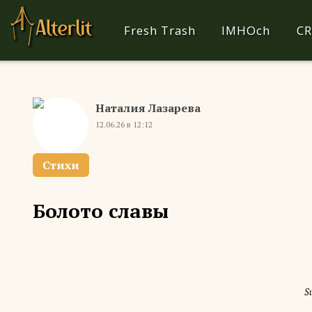
Fresh Trash
IMHOch
CR
Наталия Лазарева
12.06.26 в 12:12
Стихи
Болото славы
S