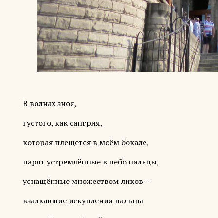
В волнах зноя,
густого, как сангрия,
которая плещется в моём бокале,
парят устремлённые в небо пальцы,
уснащённые множеством ликов —
взалкавшие искупления пальцы