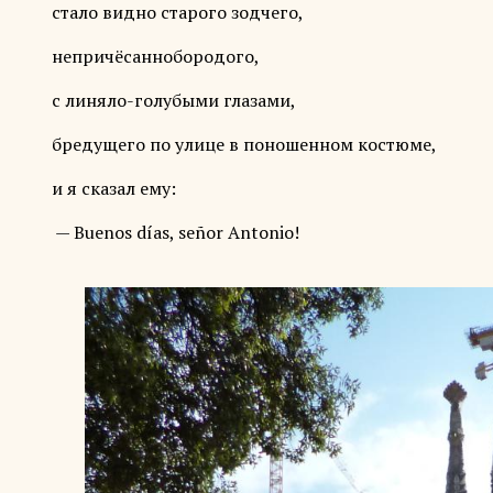
стало видно старого зодчего,
непричёсаннобородого,
с линяло-голубыми глазами,
бредущего по улице в поношенном костюме,
и я сказал ему:
— Buenos días, señor Antonio!