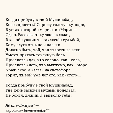
Когда прибуду в твой Мушинабад,
Кого спросить? Спрошу толстушку-пэри,
В устах которой «мэрия» и «Мэри» —
Одно. Расскажет, кутаясь в халат,
В какой кувшин ты заключён судьбой,
Кому слуга отныне и навеки.
Должно быть, той, чьи тягостные веки
Умеют прятать точечную боль
При слове «да», что солоно, как... соль,
При слове «нет», что выжжено, как... море
Аральское. А «глаз» на светофоре
Горит, живой, уже лет сто, как «стоп»...
Когда прибуду в твой Мушинабад,
Где день засижен мухами донельзя,
Не бойся, джинн, я вызволю тебя!
Яд аль-Джауза* —
«крошка» Бетельгейзе**