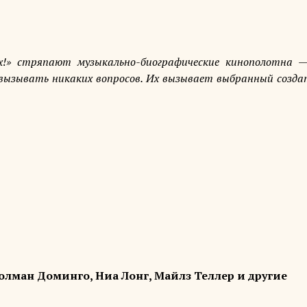
рх!» стряпают музыкально-биографические кинополотна —
ызывать никаких вопросов. Их вызывает выбранный созд
олман Доминго, Ниа Лонг, Майлз Теллер и другие