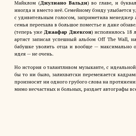
Майклом (
Джулиано Вальди
) во главе, и букв
иногда и вместо неё. Семейному бэнду улыбается уд
с удивительным голосом, заприметила менеджер 
семья переехала в большое поместье и даже обзаве
(теперь уже
Джаафар Джексон
) исполнилось 18 л
артист записал успешный альбом Off The Wall, н
бабушке уволить отца и вообще — максимально от
идея — не очень.
Но история о талантливом музыканте, с идеально
бы то ни было, залихватски перемежается кадрами
произносит ни одного грубого слова на протяжении
мимо несчастных и больных, раздает автографы все