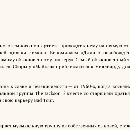
нного земного поп-артиста приходят к нему напрямую от
ней дольки лимона. Вспоминаем «Джанго освобождён
 самому обыкновенному ниггеру». Самый обыкновенный з
упился. Сборы у «Майкла» приближаются к миллиарду дол
сона к славе и независимости — от 1960-х, когда восьм
альной группы The Jackson 5 вместе со старшими братья
 свою карьеру Bad Tour.
бирает музыкальную группу из собственных сыновей, с м