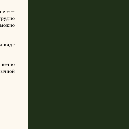
анете —
трудно
 можно
м виде
 вечно
бычной