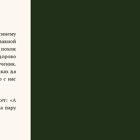
синему
лавной
 похож
здорово
ченик.
ках да
о с нас
ет: «А
а пару