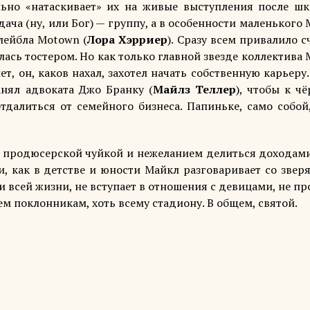
ально «натаскивает» их на живые выступления после шк
ача (ну, или Бог) — группу, а в особенности маленького
лейбла Motown (
Лора Хэрриер
). Сразу всем привалило с
лась тостером. Но как только главной звезде коллектива
ет, он, каков нахал, захотел начать собственную карьер
анял адвоката Джо Бранку (
Майлз Теллер
), чтобы к ч
далиться от семейного бизнеса. Папиньке, само собой,
й продюсерской чуйкой и нежеланием делиться доходами
, как в детстве и юности Майкл разговаривает со звер
 всей жизни, не вступает в отношения с девицами, не п
м поклонникам, хоть всему стадиону. В общем, святой.