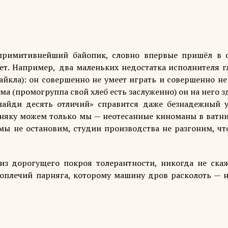
я примитивнейший байопик, словно впервые пришёл в 
ет. Например, два маленьких недостатка исполнителя г
йкла): он совершенно не умеет играть и совершенно не
ма (промогруппа свой хлеб есть заслуженно) он на него 
найди десять отличий» справится даже безнадежный у
няку можем только мы — неотесанные киноманы в ватни
мы не остановим, студии производства не разгоним, чт
 из дорогущего покроя толерантности, никогда не скаж
коплечий парняга, которому машину дров расколоть — н