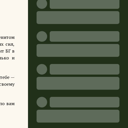
енитом
х сил,
т БГ в
нько и
 тебе —
 своему
 по вам