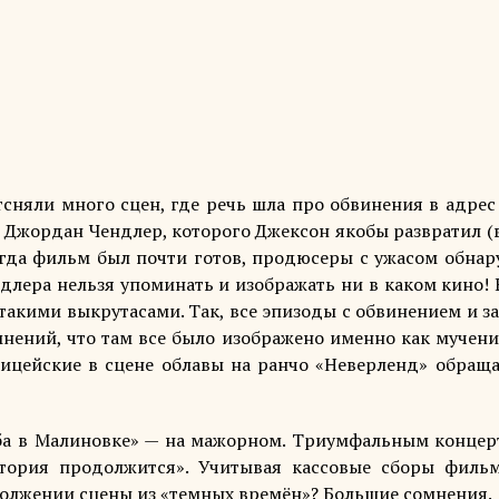
сняли много сцен, где речь шла про обвинения в адрес 
й Джордан Чендлер, которого Джексон якобы развратил (
огда фильм был почти готов, продюсеры с ужасом обнар
ндлера нельзя упоминать и изображать ни в каком кино!
 такими выкрутасами. Так, все эпизоды с обвинением и 
нений, что там все было изображено именно как мучени
лицейские в сцене облавы на ранчо «Неверленд» обраща
ьба в Малиновке» — на мажорном. Триумфальным концер
тория продолжится». Учитывая кассовые сборы фильм
должении сцены из «темных времён»? Большие сомнения.