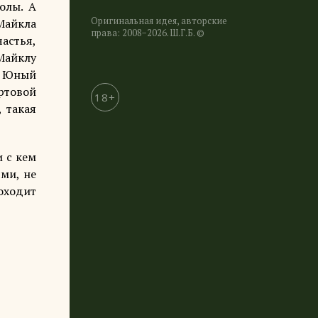
олы. А
Оригинальная идея, авторские
 Майкла
права: 2008−2026. Ш.Г.Б. ©
частья,
 Майклу
у. Юный
ёртовой
18+
 такая
 с кем
ями, не
роходит