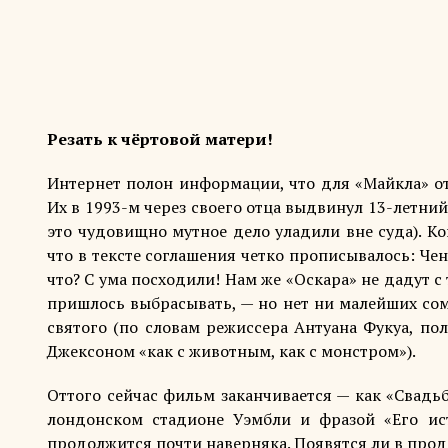
Резать к чёртовой матери!
Интернет полон информации, что для «Майкла» от
Их в 1993-м через своего отца выдвинул 13-летни
это чудовищно мутное дело уладили вне суда). К
что в тексте соглашения четко прописывалось: Че
что? С ума посходили! Нам же «Оскара» не дадут с
пришлось выбрасывать, — но нет ни малейших сом
святого (по словам режиссера Антуана Фукуа, по
Джексоном «как с животным, как с монстром»).
Оттого сейчас фильм заканчивается — как «Свад
лондонском стадионе Уэмбли и фразой «Его ис
продолжится почти наверняка. Появятся ли в про