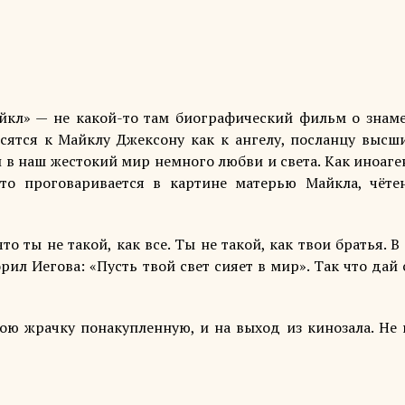
Майкл» — не какой-то там биографический фильм о знам
осятся к Майклу Джексону как к ангелу, посланцу высши
в наш жестокий мир немного любви и света. Как иноаген
Это проговаривается в картине матерью Майкла, чёте
то ты не такой, как все. Ты не такой, как твои братья. В
рил Иегова: «Пусть твой свет сияет в мир». Так что дай
вою жрачку понакупленную, и на выход из кинозала. Не