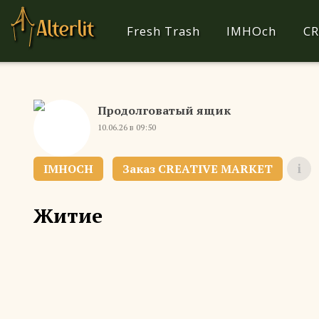
Fresh Trash
IMHOch
CR
Продолговатый ящик
10.06.26 в 09:50
IMHOCH
Житие