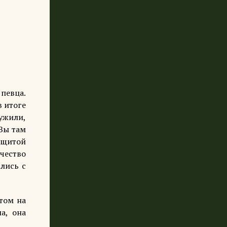
певца.
в итоге
ужили,
 Вы там
защитой
чество
лись с
том на
а, она