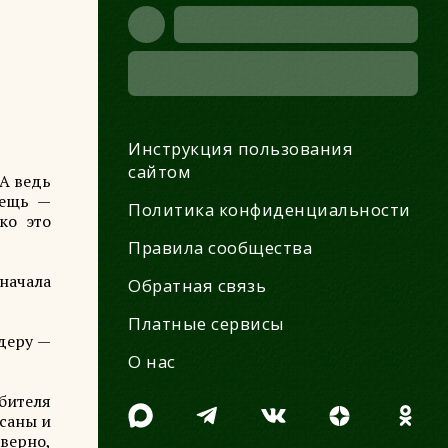
Инструкция пользования
сайтом
 А ведь
вещь —
Политика конфиденциальности
ко это
Правила сообщества
начала
Обратная связь
Платные сервисы
деру —
О нас
бителя
саны и
верно,