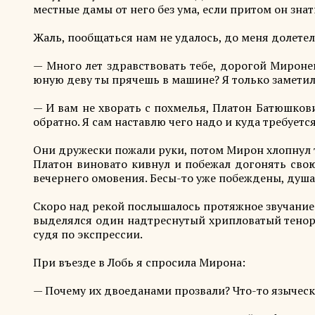
местные дамы от него без ума, если притом он зна
Жаль, пообщаться нам не удалось, до меня долет
— Много лет здравствовать тебе, дорогой Миронег
юную деву ты прячешь в машине? Я только заметил. 
— И вам не хворать с похмелья, Платон Батюшкови
обратно. Я сам наставлю чего надо и куда требуется
Они дружески пожали руки, потом Мирон хлопнул т
Платон виновато кивнул и побежал догонять свою 
вечернего омовения. Бесы-то уже побеждены, душа
Скоро над рекой послышалось протяжное звучание 
выделялся один надтреснутый хрипловатый тенорок
судя по экспрессии.
При въезде в Лобь я спросила Мирона:
— Почему их двоеданами прозвали? Что-то языческое