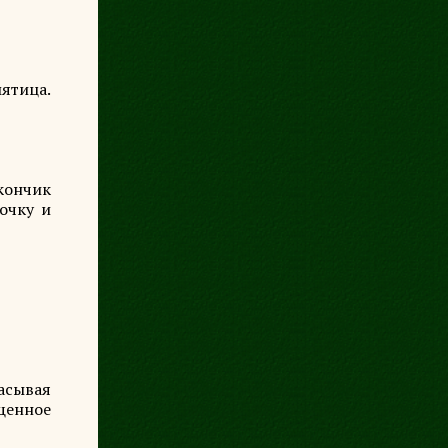
мятица.
кончик
очку и
асывая
ущенное