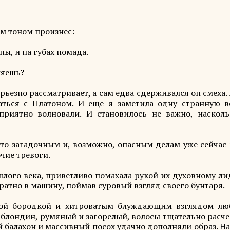
м тоном произнес:
ы, и на губах помада.
няешь?
ьезно рассматривает, а сам едва сдерживался он смеха.
аться с Платоном. И еще я заметила одну странную 
риятно волновали. И становилось не важно, насколь
-то загадочным и, возможно, опасным делам уже сейчас 
чие тревоги.
шлого века, приветливо помахала рукой их духовному ли
ратно в машину, поймав суровый взгляд своего бунтаря.
ной бородкой и хитроватым блуждающим взглядом лю
 блондин, румяный и загорелый, волосы тщательно расче
 балахон и массивный посох удачно дополняли образ. На