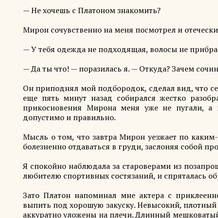
— Не хочешь с Платоном знакомить?
Мирон сочувственно на меня посмотрел и отечески
— У тебя одежда не подходящая, волосы не прибран
— Да ты что! — поразилась я. — Откуда? Зачем сочи
Он приподнял мой подбородок, сделал вид, что сер
еще пять минут назад собирался жестко разобр
прикосновения Мирона меня уже не пугали, а п
допустимо и правильно.
Мысль о том, что завтра Мирон уезжает по каким
болезненно отдаваться в груди, заслоняя собой про
Я спокойно наблюдала за староверами из позапро
любителю спортивных состязаний, и спряталась об
Зато Платон напоминал мне актера с приклеен
выпить под хорошую закуску. Невысокий, плотный
аккуратно уложены на плечи. Длинный мешковатый