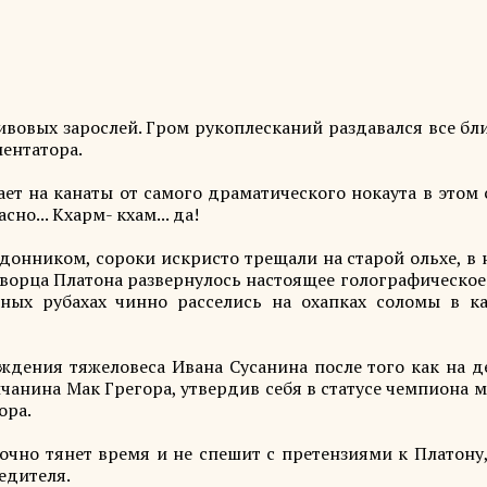
ивовых зарослей. Гром рукоплесканий раздавался все бл
ентатора.
ет на канаты от самого драматического нокаута в этом 
но... Кхарм- кхам... да!
донником, сороки искристо трещали на старой ольхе, в 
творца Платона развернулось настоящее голографическое
ых рубахах чинно расселись на охапках соломы в ка
ждения тяжеловеса Ивана Сусанина после того как на д
анина Мак Грегора, утвердив себя в статусе чемпиона 
ора.
очно тянет время и не спешит с претензиями к Платону,
едителя.