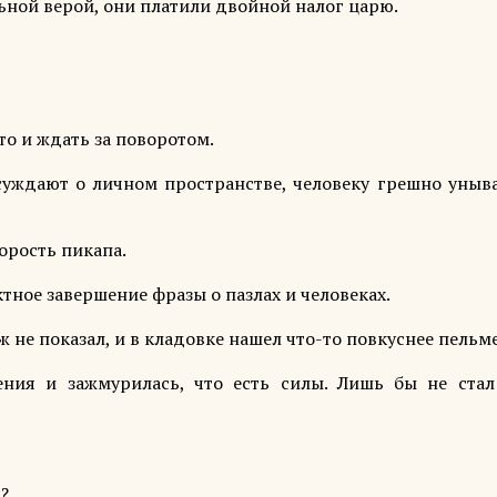
льной верой, они платили двойной налог царю.
то и ждать за поворотом.
суждают о личном пространстве, человеку грешно уныва
орость пикапа.
ктное завершение фразы о пазлах и человеках.
ж не показал, и в кладовке нашел что-то повкуснее пельм
ния и зажмурилась, что есть силы. Лишь бы не стал
?