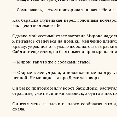
— Сомневаюсь, — эхом повторила я, давая себе мыс
Как барашка глупенькая перед голодным волчарой:
как щекотно делается!»
Однако мой честный ответ заставил Мирона надолг
Я пыталась отвлечься на домики, медленно плыву
крышу, укрылись от чужого любопытства за раск
Сайдинг еще стоял, но был помят и продырявлен м
— Мирон, так что же с собаками стало?
— Старые в лес удрали, а новоявленные на другу
псиной! Не морщись, я про Демида говорю.
Он резко притормозил у ворот бабы Доры, распуга
страшные, уже не синими казались, а будто в них п
Он взял меня за плечи и, плохо соображая, что 
сжала.