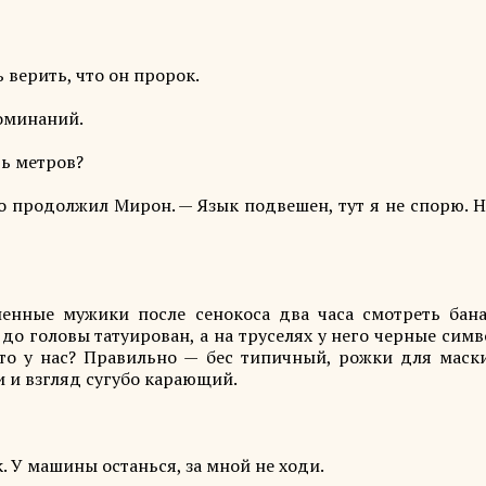
 верить, что он пророк.
оминаний.
ь метров?
но продолжил Мирон. — Язык подвешен, тут я не спорю. 
пенные мужики после сенокоса два часа смотреть бан
до головы татуирован, а на труселях у него черные сим
кто у нас? Правильно — бес типичный, рожки для маск
и и взгляд сугубо карающий.
. У машины останься, за мной не ходи.