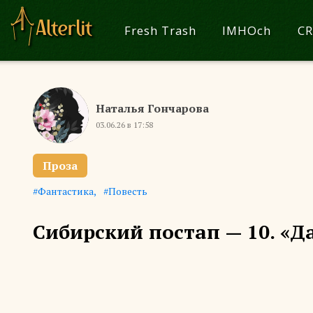
Fresh Trash
IMHOch
CR
Наталья Гончарова
03.06.26 в 17:58
Проза
Фантастика
Повесть
Сибирский постап — 10. «Д