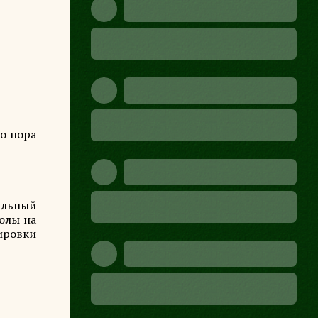
Но пора
альный
волы на
ировки