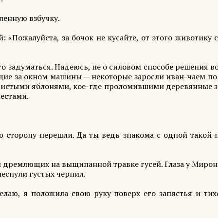
ленную взбучку.
 «Пожалуйста, за бочок не кусайте, от этого животику 
о задуматься. Надеюсь, не о силовом способе решения в
щие за окном машины — некоторые заросли иван-чаем по
идистыми яблонями, кое-где проломившими деревянные з
естами.
ю сторону перешли. Да ты ведь знакома с одной такой 
л дремлющих на выщипанной травке гусей. Глаза у Миро
леснули густых чернил.
делаю, я положила свою руку поверх его запястья и тих