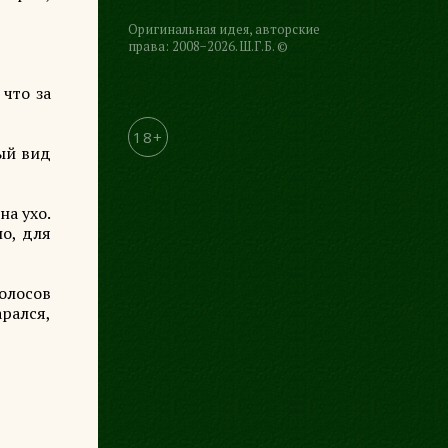
Оригинальная идея, авторские
права: 2008−2026. Ш.Г.Б. ©
 что за
18+
ный вид
на ухо.
но, для
голосов
арался,