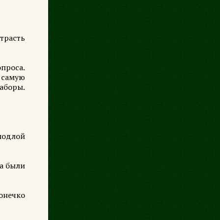
страсть
опроса.
 самую
аборы.
подлой
на были
онечко