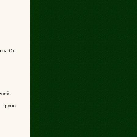
ть. Он
еней.
 грубо