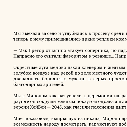
Мы выехали за село и углубились в просеку среди 
теперь к нему примешивались яркие реплики комм
— Мак Грегор отчаянно атакует соперника, но пада
Напрасно его считали фаворитом в реванше... Напрас
Окрестные луга медово пахли клевером и желтым 
голубом воздухе над рекой по воле местного чудо
двенадцать бородатых мужчин в серых просторн
благодарных зрителей.
Мы с Мироном как раз успели к церемонии награ
раунде он сокрушительным нокаутом одолел англич
версии ХейБей — 2045, как гласили пояснения дикт
Мне показалось, выпрыгнув из пикапа, Мирон нар
возможность народу досмотреть, как чествуют поб