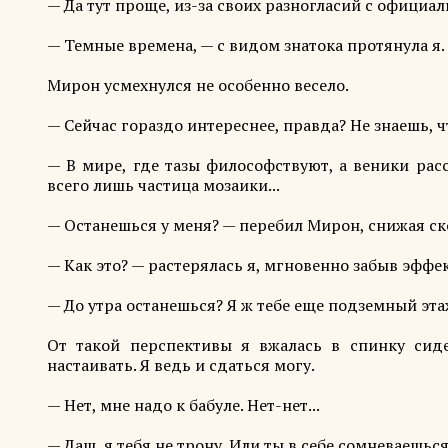
— Да тут проще, из-за своих разногласий с официа
— Темные времена, — с видом знатока протянула я.
Мирон усмехнулся не особенно весело.
— Сейчас гораздо интереснее, правда? Не знаешь, ч
— В мире, где тазы философствуют, а веники рас
всего лишь частица мозаики...
— Останешься у меня? — перебил Мирон, снижая ск
— Как это? — растерялась я, мгновенно забыв эффе
— До утра останешься? Я ж тебе еще подземный эта
От такой перспективы я вжалась в спинку сиде
настаивать. Я ведь и сдаться могу.
— Нет, мне надо к бабуле. Нет-нет...
— Даш, я тебя не трону. Или ты в себе сомневаешься