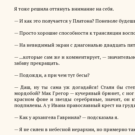
Я тоже решила оттянуть внимание на себя.
— И как это получается у Платона? Поневоле будешь
— Просто хорошие способности к трансляции восп
— На невидимый экран с диагональю двадцать пят
— ...которые сам же и комментирует, — значитель
забаву прекращать.
— Подожди, а при чем тут бесы?
— Даш, ну ты сама уж догадайся! Стали бы сте
мордобой? Мак Грегор — кучерявый брюнет, с ног 
красном фоне и звезды серебряные, значит, он 
подпилены. А у Ивана православный крест на груд
— Как у архангела Гавриила? — подсказала я.
— Я не силен в небесной иерархии, но примерно так