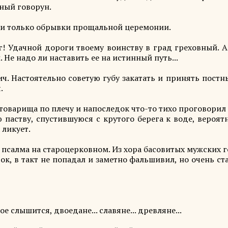
тный говорун.
ели только обрывки прощальной церемонии.
! Удачной дороги твоему воинству в град греховный. А
Не надо ли наставить ее на истинный путь...
ч. Настоятельно советую губу закатать и принять пост
.
оварища по плечу и напоследок что-то тихо проговорил 
паству, спустившуюся с крутого берега к воде, вероят
 ликует.
псалма на староцерковном. Из хора басовитых мужских 
, в такт не попадал и заметно фальшивил, но очень ст
 слышится, двоедане... славяне... древляне...