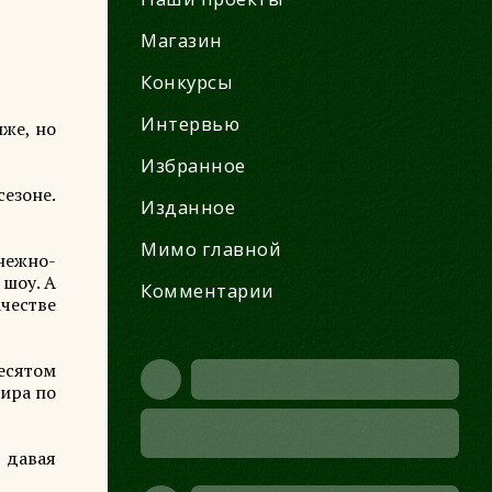
Магазин
Конкурсы
Интервью
иже, но
Избранное
сезоне.
Изданное
Мимо главной
нежно-
 шоу. А
Комментарии
честве
есятом
мира по
 давая