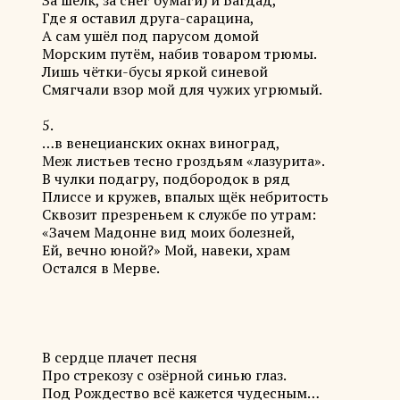
За шёлк, за снег бумаги) и Багдад,
Где я оставил друга-сарацина,
А сам ушёл под парусом домой
Морским путём, набив товаром трюмы.
Лишь чётки-бусы яркой синевой
Смягчали взор мой для чужих угрюмый.
5.
…в венецианских окнах виноград,
Меж листьев тесно гроздьям «лазурита».
В чулки подагру, подбородок в ряд
Плиссе и кружев, впалых щёк небритость
Сквозит презреньем к службе по утрам:
«Зачем Мадонне вид моих болезней,
Ей, вечно юной?» Мой, навеки, храм
Остался в Мерве.
В сердце плачет песня
Про стрекозу с озёрной синью глаз.
Под Рождество всё кажется чудесным…