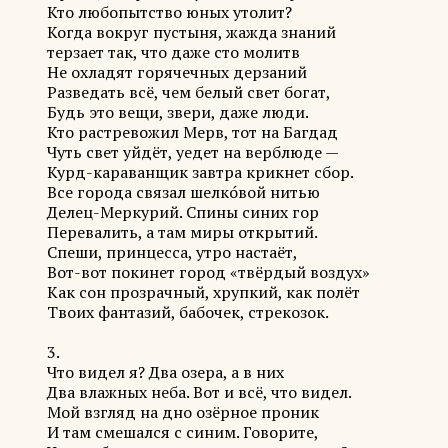
Кто любопытство юных утолит?
Когда вокруг пустыня, жажда знаний
терзает так, что даже сто молитв
Не охладят горячечных дерзаний
Разведать всё, чем белый свет богат,
Будь это вещи, звери, даже люди.
Кто растревожил Мерв, тот на Багдад
Чуть свет уйдёт, уедет на верблюде —
Курд-караванщик завтра крикнет сбор.
Все города связал шелко́вой нитью
Делец-Меркурий. Спины синих гор
Перевалить, а там миры открытий.
Спеши, принцесса, утро настаёт,
Вот-вот покинет город «твёрдый воздух»
Как сон прозрачный, хрупкий, как полёт
Твоих фантазий, бабочек, стрекозок.
3.
Что видел я? Два озера, а в них
Два влажных неба. Вот и всё, что видел.
Мой взгляд на дно озёрное проник
И там смешался с синим. Говорите,