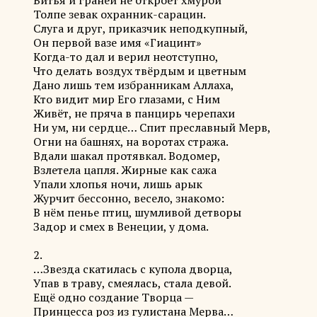
Витья и граней не откроет хмурой
Толпе зевак охранник-сарацин.
Слуга и друг, приказчик неподкупный,
Он первой вазе имя «Гиацинт»
Когда-то дал и верил неотступно,
Что делать воздух твёрдым и цветным
Дано лишь тем избранникам Аллаха,
Кто видит мир Его глазами, с Ним
Живёт, не пряча в панцирь черепахи
Ни ум, ни сердце… Спит преславный Мерв,
Огни на башнях, на воротах стража.
Вдали шакал протявкал. Водомер,
Взлетела цапля. Жирные как сажа
Упали хлопья ночи, лишь арык
Журчит бессонно, весело, знакомо:
В нём пенье птиц, шумливой детворы
Задор и смех в Венеции, у дома.
2.
…Звезда скатилась с купола дворца,
Упав в траву, смеялась, стала девой.
Ещё одно создание Творца —
Принцесса роз из гулистана Мерва…