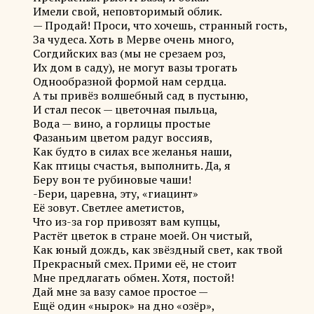
Имели свой, неповторимый облик.
— Продай! Проси, что хочешь, странный гость,
За чудеса. Хоть в Мерве очень много,
Согдийских ваз (мы не срезаем роз,
Их дом в саду), не могут вазы трогать
Однообразной формой нам сердца.
А ты привёз волшебный сад в пустыню,
И стал песок — цветочная пыльца,
Вода — вино, а горлицы простые
Фазаньим цветом радуг воссияв,
Как будто в силах все желанья наши,
Как птицы счастья, выполнить. Да, я
Беру вон те рубиновые чаши!
-Бери, царевна, эту, «гиацинт»
Её зовут. Светлее аметистов,
Что из-за гор привозят вам купцы,
Растёт цветок в стране моей. Он чистый,
Как юный дождь, как звёздный свет, как твой
Прекрасный смех. Прими её, не стоит
Мне предлагать обмен. Хотя, постой!
Дай мне за вазу самое простое —
Ещё один «нырок» на дно «озёр»,