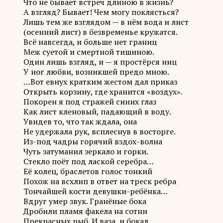
Что не бывает встреч длиною в жизнь?
А взгляд? Бывает! Чем могу поклясться?
Лишь тем же взглядом — в нём вода и лист
(осенний лист) в безвременье кружатся.
Всё навсегда, и больше нет границ
Меж суетой и смертной тишиною.
Один лишь взгляд, и — я простёрся ниц
У ног любви, возникшей предо мною.
…Вот евнух кратким жестом дал приказ
Открыть корзину, где хранится «воздух».
Покорен я под стражей синих глаз
Как лист кленовый, падающий в воду.
Увидев то, что так ждала, она
Не удержала рук, всплеснув в восторге.
Из-под чадры горячий вздох-волна
Чуть затуманил зеркало и горки.
Стекло поёт под лаской серебра…
Её колец, браслетов голос тонкий
Похож на всхлип в ответ на треск ребра
Тончайшей кости девушки-ребёнка…
Вдруг умер звук. Гранёные бока
Дробили пламя факела на сотни
Прекрасных рыб. И ваза, и бокал