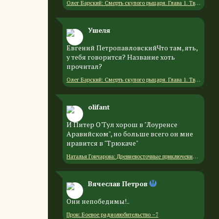
Олег Барский: Смерть скупого рыцаря. Глава 1. Творческие люди (4/7)
Ушеля
Евгений ПетропавловскийЧто там, ять,
у тебя говорится? Название хоть
прочитал?
Олег Барский: Смерть скупого рыцаря. Глава 1. Творческие люди (4/7)
olifant
И Питер О'Тул хорош в "Лоуренсе
Аравийском", но больше всего он мне
нравится в "Трюкаче"
Наталья Гончарова: Древневосточные приключения — 7. «Встреча с айярами»
Вячеслав Петров
Они непобедимы!..
Прон: Боевое радиолюбительство –7