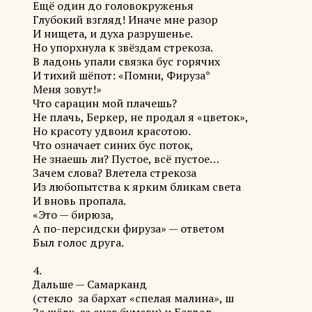
Ещё один до головокруженья
Глубокий взгляд! Иначе мне разор
И нищета, и духа разрушенье.
Но упорхнула к звёздам стрекоза.
В ладонь упали связка бус горячих
И тихий шёпот: «Помни, Фируза*
Меня зовут!»
Что сарацин мой плачешь?
Не плачь, Беркер, не продал я «цветок»,
Но красоту удвоил красотою.
Что означает синих бус поток,
Не знаешь ли? Пустое, всё пустое…
Зачем слова? Влетела стрекоза
Из любопытства к ярким бликам света
И вновь пропала.
«Это — бирюза,
А по-персидски фируза» — ответом
Был голос друга.
4.
Дальше — Самарканд
(стекло за бархат «спелая малина», ш