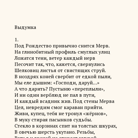
­Выдумка
1.
Под Рождество привычно снится Мерв.
На глинобитный профиль смуглых улиц
Ложатся тени, ветер каждый нерв
Песочит так, что, кажется, свернулись
Шелковиц листья от свистящих струй.
В ноздрях коней свербит от едкой пыли,
Мы еле дышим: «Господи, даруй…»
А что дарить? Пустыню «переплыли»,
И ни один верблюд не пал в пути,
И каждый всадник жив. Под стены Мерва
Цел, невредим смог караван прийти.
Живи, купец, тебя не тронул «жёрнов»,
В муку стирая пасынков судьбы.
Стекло в корзинах спит на толстых шкурах,
В овечью шерсть укутано. Резьбы,