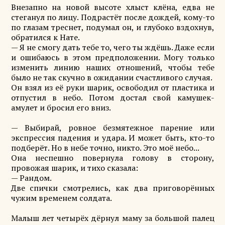
Внезапно на новой высоте хлыст клёна, едва не
стеганул по лицу. Подрастёт после дождей, кому-то
по глазам треснет, подумал он, и глубоко вздохнув,
обратился к Нате.
— Я не смогу дать тебе то, чего ты ждёшь. Даже если
и ошибаюсь в этом предположении. Могу только
изменить линию наших отношений, чтобы тебе
было не так скучно в ожидании счастливого случая.
Он взял из её руки шарик, освободил от пластика и
отпустил в небо. Потом достал свой камушек-
амулет и бросил его вниз.
— Выбирай, ровное безмятежное парение или
экспрессия падения и удара. И может быть, кто-то
подберёт. Но в небе точно, никто. Это моё небо...
Она неспешно повернула голову в сторону,
провожая шарик, и тихо сказала:
— Рандом.
Две спички смотрелись, как два приговорённых
чужим временем солдата.
Малыш лет четырёх дёрнул маму за большой палец