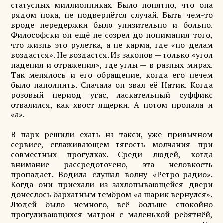
статусных миллионниках. Было понятно, что она
рядом пока, не подвернётся случай. Быть чем-то
вроде передержки было унизительно и больно.
Философски он ещё не созрел до понимания того,
что жизнь это рулетка, а не карма, где «по делам
воздастся». Не воздастся. Из законов — только «угол
падения и отражения», где углы — в разных мирах.
Так менялось и его обращение, когда его нечем
было наполнить. Сначала он звал её Натик. Когда
розовый период угас, ласкательный суффикс
отвалился, как хвост ящерки. А потом пропала и
«а».
В парк решили ехать на такси, уже привычном
сервисе, сглаживающем тягость молчания при
совместных прогулках. Среди людей, когда
внимание рассредоточено, эта неловкость
пропадает. Водила слушал волну «Ретро-радио».
Когда они приехали из захлопывающейся двери
донеслось бархатным тембром «а шарик вернулся».
Людей было немного, всё больше спокойно
прогуливающихся матрон с маленькой ребятнёй,