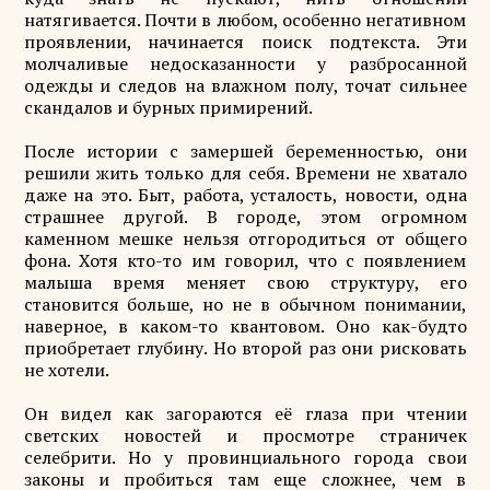
натягивается. Почти в любом, особенно негативном
проявлении, начинается поиск подтекста. Эти
молчаливые недосказанности у разбросанной
одежды и следов на влажном полу, точат сильнее
скандалов и бурных примирений.
После истории с замершей беременностью, они
решили жить только для себя. Времени не хватало
даже на это. Быт, работа, усталость, новости, одна
страшнее другой. В городе, этом огромном
каменном мешке нельзя отгородиться от общего
фона. Хотя кто-то им говорил, что с появлением
малыша время меняет свою структуру, его
становится больше, но не в обычном понимании,
наверное, в каком-то квантовом. Оно как-будто
приобретает глубину. Но второй раз они рисковать
не хотели.
Он видел как загораются её глаза при чтении
светских новостей и просмотре страничек
селебрити. Но у провинциального города свои
законы и пробиться там еще сложнее, чем в