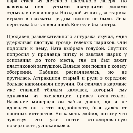
пара стаек из детского школьного лагеря. По
лавочкам под густыми цветущими липами
отдыхали пенсионеры. На одной из них два старика
играли в шахматы, рядом никого не было. Игра
перестала быть зрелищной. Вот если бы контра.
Продавец развлекательного антуража скучал, едва
удерживая плотную гроздь гелевых шариков. Они
подошли к нему, Ната выбрала голубой. Спутник
попросил у продавца нитку и завязал шарик у
основания до того места, где он был зажат
пластиковой заглушкой. Дальше они пошли к колесу
обозрений. Кабинка раскачивалась, но не
крутилась. Аттракцион старый и рули в середине
больше напоминали поручни. Он сжимал в кармане
уже ставший тёплым камушек, который ему
однажды из экспедиции привёз отец-геолог.
Название минерала он забыл давно, да и не
вдавался он в эти подробности, был далёк от
папиных интересов. Но камень любил, потому что
чувствуя его уже почти отполированную
поверхность, успокаивался.