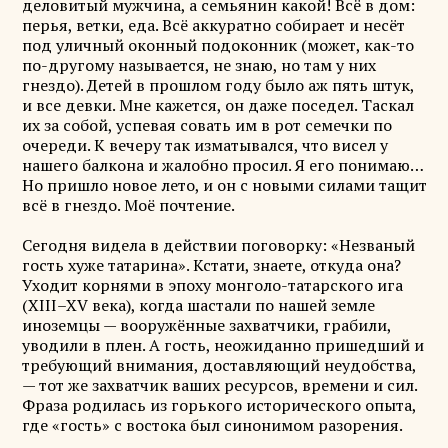
деловитый мужчина, а семьянин какой! Всё в дом:
перья, ветки, еда. Всё аккуратно собирает и несёт
под уличный оконный подоконник (может, как-то
по-другому называется, не знаю, но там у них
гнездо). Детей в прошлом году было аж пять штук,
и все девки. Мне кажется, он даже поседел. Таскал
их за собой, успевая совать им в рот семечки по
очереди. К вечеру так изматывался, что висел у
нашего балкона и жалобно просил. Я его понимаю…
Но пришло новое лето, и он с новыми силами тащит
всё в гнездо. Моё почтение.
Сегодня видела в действии поговорку: «Незваный
гость хуже татарина». Кстати, знаете, откуда она?
Уходит корнями в эпоху монголо-татарского ига
(XIII–XV века), когда шастали по нашей земле
иноземцы — вооружённые захватчики, грабили,
уводили в плен. А гость, неожиданно пришедший и
требующий внимания, доставляющий неудобства,
— тот же захватчик ваших ресурсов, времени и сил.
Фраза родилась из горького исторического опыта,
где «гость» с востока был синонимом разорения.