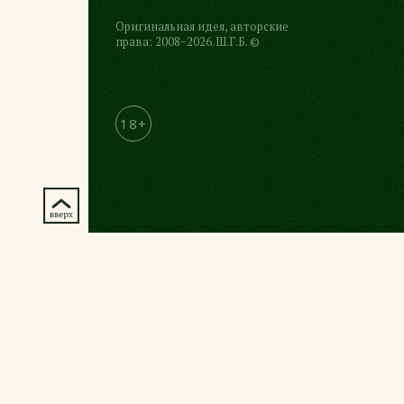
Оригинальная идея, авторские
права: 2008−2026. Ш.Г.Б. ©
18+