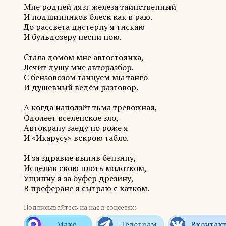
Мне родней лязг железа таинственный
И подшипников блеск как в раю.
До рассвета цистерну я тискаю
И бульдозеру песни пою.
Стала домом мне автостоянка,
Лечит душу мне авторазбор.
С бензовозом танцуем мы танго
И душевный ведём разговор.
А когда наползёт тьма тревожная,
Одолеет вселенское зло,
Автокрану заеду по роже я
И «Икарусу» вскрою табло.
И за здравие выпив бензину,
Исцелив свою плоть молотком,
Ущипну я за буфер дрезину,
В преферанс я сыграю с катком.
Подписывайтесь на нас в соцсетях: