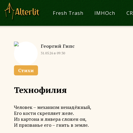
Fresh Trash
IMHOch
CR
Георгий Гипс
31.05.26 в 09:30
Стихи
Технофилия
Человек – механизм ненадёжный,
Его кости скрепляет желе.
Из картона и ливера сложен он,
И призванье его – гнить в земле.