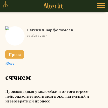
Евгений Варфоломеев
30.05.26 в 21:17
Проза
Эссе
сччисм
Произощедшая у молодёжи и от того стресс-
нейропластитчность мозга окончательный и
нгевозвратный процесс